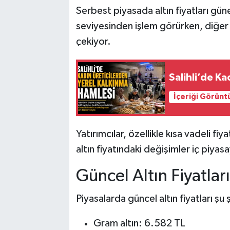
Serbest piyasada altın fiyatları gü
seviyesinden işlem görürken, diğer a
çekiyor.
Salihli’de K
İçeriği Görünt
Yatırımcılar, özellikle kısa vadeli f
altın fiyatındaki değişimler iç piya
Güncel Altın Fiyatlar
Piyasalarda güncel altın fiyatları şu
Gram altın: 6.582 TL