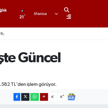
ğlık
Manisa
°
21
ti,
şte Güncel
n 6.582 TL'den işlem görüyor.
-
+
A
A