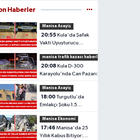
on Haberler
Manisa Asayiş
20:55
Kula'da Şafak
Vakti Uyuşturucu
Operasyonu: 14
manisa trafik kazası haberleri
Şüpheli Hakkında
20:08
Kula D-300
İşlem
Karayolu'nda Can Pazarı:
Refüjü Aşan Otomobil Karşı
Manisa Asayiş
Şeride Geçti,
18:00
Turgutlu'da
Emlakçı Şoku 1.5
Milyon TL
Manisa Ekonomi
Dolandırıldığını İddia
17:46
Manisa'da 25
Eden Kadın Çatıya
Yıllık Kabus Bitiyor:
Çıktı