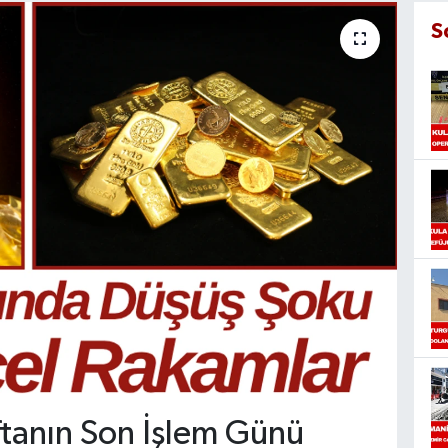
S
ftanın Son İşlem Günü