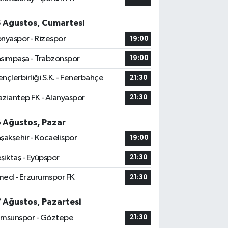
5 Ağustos, Cumartesi
nyaspor - Rizespor
19:00
sımpaşa - Trabzonspor
19:00
nçlerbirliği S.K. - Fenerbahçe
21:30
ziantep FK - Alanyaspor
21:30
6 Ağustos, Pazar
şakşehir - Kocaelispor
19:00
şiktaş - Eyüpspor
21:30
ed - Erzurumspor FK
21:30
7 Ağustos, Pazartesi
msunspor - Göztepe
21:30