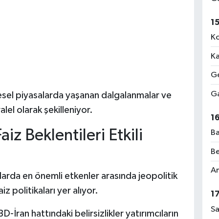
1
Ko
Ka
Ge
Ga
üresel piyasalarda yaşanan dalgalanmalar ve
lel olarak şekilleniyor.
1
aiz Beklentileri Etkili
Ba
Be
Am
larda en önemli etkenler arasında jeopolitik
z politikaları yer alıyor.
1
Sa
İran hattındaki belirsizlikler yatırımcıların