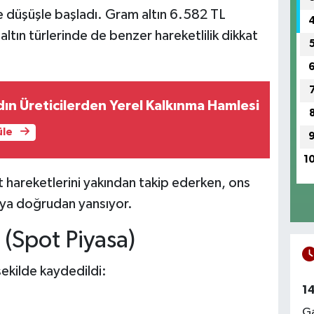
ne düşüşle başladı. Gram altın 6.582 TL
ltın türlerinde de benzer hareketlilik dikkat
adın Üreticilerden Yerel Kalkınma Hamlesi
üle
1
iyat hareketlerini yakından takip ederken, ons
saya doğrudan yansıyor.
ı (Spot Piyasa)
 şekilde kaydedildi:
1
Ga