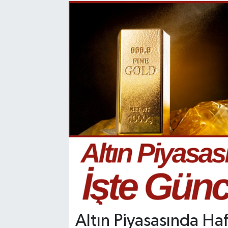
Manisaspor
Sağlık
Siyaset
Spor
Yaşam
Gizlilik Sözleşmesi
İletişim
Altın Piyasasında Ha