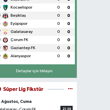
4
Kocaelispor
0
0
5
Beşiktaş
0
0
6
Eyüpspor
0
0
7
Galatasaray
0
0
8
Çorum FK
0
0
9
Gaziantep FK
0
0
0
Alanyaspor
0
0
Detaylar için tıklayın
Süper Lig Fikstür
4 Ağustos, Cuma
latasaray - Çorum FK
21:30