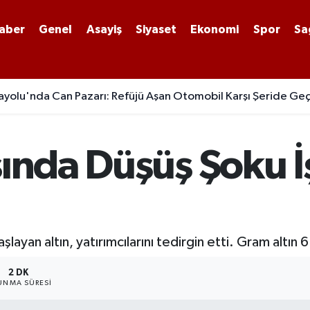
aber
Genel
Asayiş
Siyaset
Ekonomi
Spor
Sa
yolu'nda Can Pazarı: Refüjü Aşan Otomobil Karşı Şeride Geç
sında Düşüş Şoku İ
layan altın, yatırımcılarını tedirgin etti. Gram altı
2 DK
UNMA SÜRESI