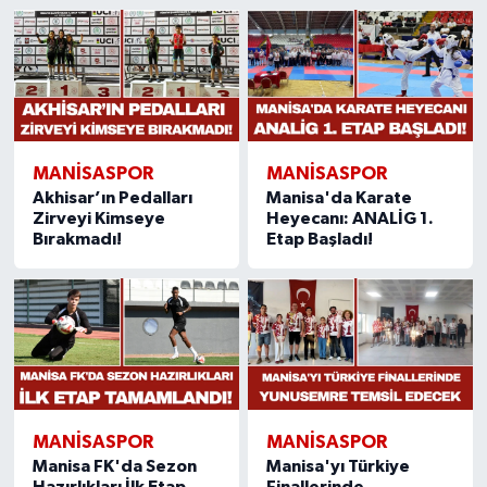
MANISASPOR
MANISASPOR
Akhisar’ın Pedalları
Manisa'da Karate
Zirveyi Kimseye
Heyecanı: ANALİG 1.
Bırakmadı!
Etap Başladı!
MANISASPOR
MANISASPOR
Manisa FK'da Sezon
Manisa'yı Türkiye
Hazırlıkları İlk Etap
Finallerinde