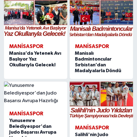
MANISASPOR
MANISASPOR
Manisa’da Yetenek Avı
Manisalı
Başlıyor Yaz
Badmintoncular
Okullarıyla Gelecek!
Sırbistan’dan
Madalyalarla Döndü
MANISASPOR
Yunusemre
Belediyespor'dan
MANISASPOR
Judo Başarısı Avrupa
Salihli'nin Judo