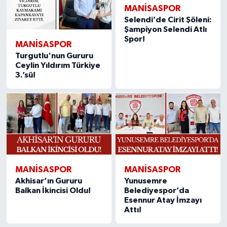
MANISASPOR
Selendi’de Cirit Şöleni:
Şampiyon Selendi Atlı
Spor!
MANISASPOR
Turgutlu'nun Gururu
Ceylin Yıldırım Türkiye
3.’sü!
MANISASPOR
MANISASPOR
Akhisar’ın Gururu
Yunusemre
Balkan İkincisi Oldu!
Belediyespor’da
Esennur Atay İmzayı
Attı!