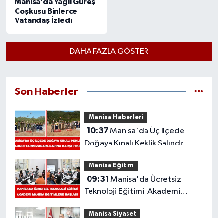
Manisa’da Yağlı Güreş
Coşkusu Binlerce
Vatandaş İzledi
DAHA FAZLA GÖSTER
Son Haberler
Manisa Haberleri
10:37
Manisa'da Üç İlçede
Doğaya Kınalı Keklik Salındı:
Tarım Zararlılarına Karşı Etkili
Manisa Eğitim
09:31
Manisa'da Ücretsiz
Teknoloji Eğitimi: Akademi
Manisa Eğitimlere Başladı
Manisa Siyaset