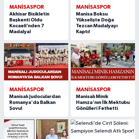
MANISASPOR
MANISASPOR
Akhisar Bisikletin
Manisa Boksu
Başkenti Oldu
Yükselişte Doğa
Kocaeli’nden 7
Tezcan Madalyayı
Madalya!
Kaptı!
MANISASPOR
MANISASPOR
Manisalı Judoculardan
Manisalı Minik
Romanya'da Balkan
Hamza'nın İlk Mektubu
Şovu!
Gönülleri Fethetti