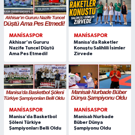
MANISASPOR
MANISASPOR
Akhisar’ın Gururu
Manisa’da Raketler
Nazife Tuncel Düştü
Konuştu Salihlili İsimler
Ama Pes Etmedi!
Zirvede
MANISASPOR
MANISASPOR
Manisa’da Basketbol
Manisalı Nurbade
Şöleni Türkiye
Büber Dünya
Şampiyonları Belli Oldu
Şampiyonu Oldu