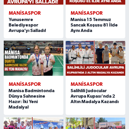
MANISASPOR
MANISASPOR
Yunusemre
Manisa 15 Temmuz
Belediyespor
Sancak Koşusu 81 İlde
Avrupa’yı Salladı!
Aynı Anda
MANISASPOR
MANISASPOR
Manisa Badmintonda
Salihlili Judocular
Dünya Sahnesine
Avrupa Kupası'nda 2
Hazır: İki Yeni
Altın Madalya Kazandı
Madalya!