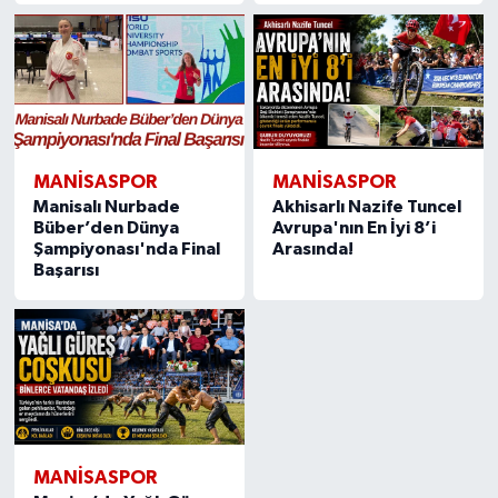
MANISASPOR
MANISASPOR
Manisalı Nurbade
Akhisarlı Nazife Tuncel
Büber’den Dünya
Avrupa'nın En İyi 8’i
Şampiyonası'nda Final
Arasında!
Başarısı
MANISASPOR