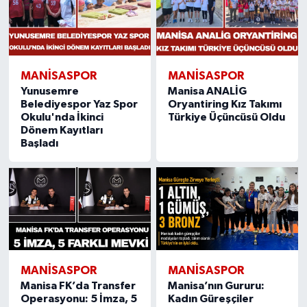
MANISASPOR
MANISASPOR
Yunusemre
Manisa ANALİG
Belediyespor Yaz Spor
Oryantiring Kız Takımı
Okulu'nda İkinci
Türkiye Üçüncüsü Oldu
Dönem Kayıtları
Başladı
MANISASPOR
MANISASPOR
Manisa FK’da Transfer
Manisa’nın Gururu:
Operasyonu: 5 İmza, 5
Kadın Güreşçiler