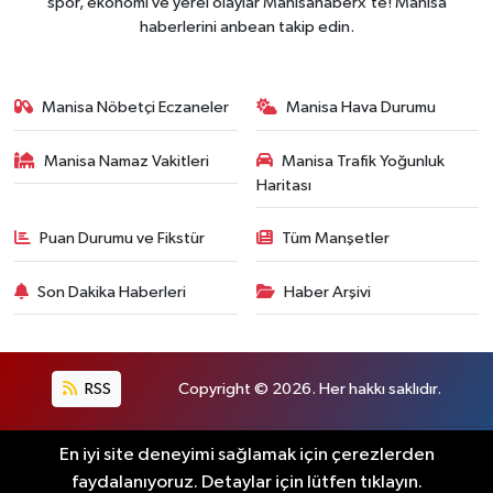
spor, ekonomi ve yerel olaylar Manisahaberx’te! Manisa
haberlerini anbean takip edin.
Manisa Nöbetçi Eczaneler
Manisa Hava Durumu
Manisa Namaz Vakitleri
Manisa Trafik Yoğunluk
Haritası
Puan Durumu ve Fikstür
Tüm Manşetler
Son Dakika Haberleri
Haber Arşivi
RSS
Copyright © 2026. Her hakkı saklıdır.
En iyi site deneyimi sağlamak için çerezlerden
Haber Yazılımı:
TE Bilişim
faydalanıyoruz. Detaylar için lütfen tıklayın.