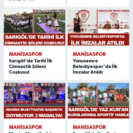
MANISASPOR
MANISASPOR
Sarıgöl'de Tarihi İlk
Yunusemre
Cimnastik Şöleni
Belediyespor'da İlk
Coşkusu!
İmzalar Atıldı
MANISASPOR
MANISASPOR