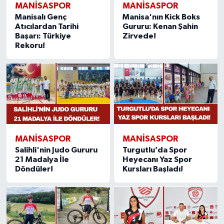
MANISASPOR
MANISASPOR
Manisalı Genç
Manisa'nın Kick Boks
Atıcılardan Tarihi
Gururu: Kenan Şahin
Başarı: Türkiye
Zirvede!
Rekoru!
MANISASPOR
MANISASPOR
Salihli'nin Judo Gururu
Turgutlu’da Spor
21 Madalya İle
Heyecanı Yaz Spor
Döndüler!
Kursları Başladı!