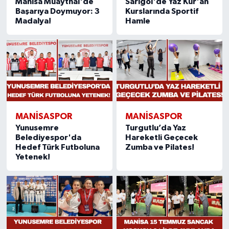
Manisa Muaythai'de
Sarıgöl'de Yaz Kur'an
Başarıya Doymuyor: 3
Kurslarında Sportif
Madalya!
Hamle
MANISASPOR
MANISASPOR
Yunusemre
Turgutlu’da Yaz
Belediyespor'da
Hareketli Geçecek
Hedef Türk Futboluna
Zumba ve Pilates!
Yetenek!