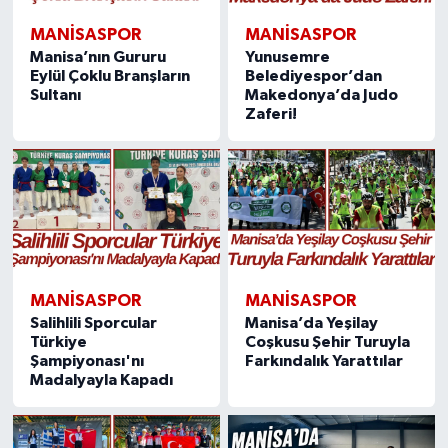
MANISASPOR
MANISASPOR
Manisa’nın Gururu
Yunusemre
Eylül Çoklu Branşların
Belediyespor’dan
Sultanı
Makedonya’da Judo
Zaferi!
MANISASPOR
MANISASPOR
Salihlili Sporcular
Manisa’da Yeşilay
Türkiye
Coşkusu Şehir Turuyla
Şampiyonası'nı
Farkındalık Yarattılar
Madalyayla Kapadı