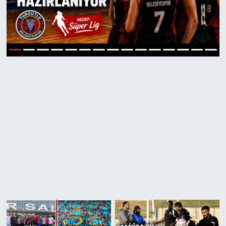
Manisaspor
Sağlık
1
2
3
4
5
6
7
8
9
10
11
12
13
14
15
Siyaset
Spor
Yaşam
Gizlilik Sözleşmesi
İletişim