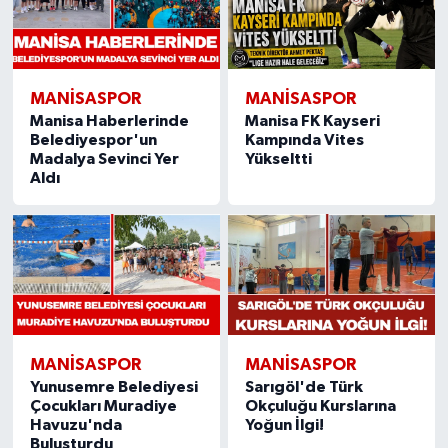
MANISASPOR
MANISASPOR
Manisa Haberlerinde
Manisa FK Kayseri
Belediyespor'un
Kampında Vites
Madalya Sevinci Yer
Yükseltti
Aldı
MANISASPOR
MANISASPOR
Yunusemre Belediyesi
Sarıgöl'de Türk
Çocukları Muradiye
Okçuluğu Kurslarına
Havuzu'nda
Yoğun İlgi!
Buluşturdu