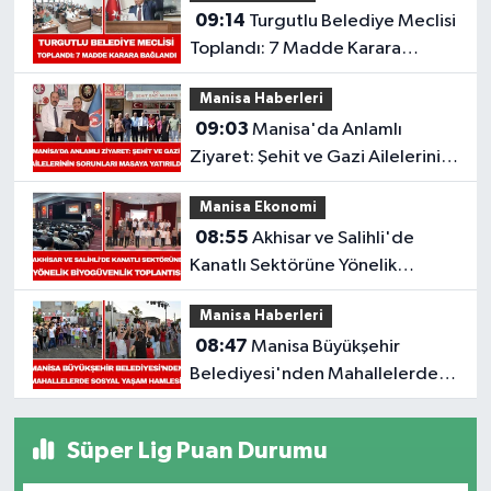
09:14
Turgutlu Belediye Meclisi
Toplandı: 7 Madde Karara
Bağlandı
Manisa Haberleri
09:03
Manisa'da Anlamlı
Ziyaret: Şehit ve Gazi Ailelerinin
Sorunları Masaya Yatırıldı
Manisa Ekonomi
08:55
Akhisar ve Salihli'de
Kanatlı Sektörüne Yönelik
Biyogüvenlik Toplantısı
Manisa Haberleri
08:47
Manisa Büyükşehir
Belediyesi'nden Mahallelerde
Sosyal Yaşam Hamlesi
Süper Lig Puan Durumu