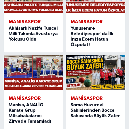
MANISASPOR
MANISASPOR
Akhisarlı Nazife Tunçel
Yunusemre
Milli Takımla Avusturya
Belediyespor’da İlk
Yolcusu Oldu
İmza Ecem Hatun
Özpolat!
MANISASPOR
MANISASPOR
Manisa, ANALİG
Soma Huzurevi
Karate Grup
Sakinlerinden Bocce
Müsabakalarını
Sahasında Büyük Zafer
Zirvede Tamamladı