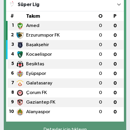
Süper Lig
#
Takım
O
P
1
Amed
0
0
2
Erzurumspor FK
0
0
3
Başakşehir
0
0
4
Kocaelispor
0
0
5
Beşiktaş
0
0
6
Eyüpspor
0
0
7
Galatasaray
0
0
8
Çorum FK
0
0
9
Gaziantep FK
0
0
10
Alanyaspor
0
0
Detaylar için tıklayın