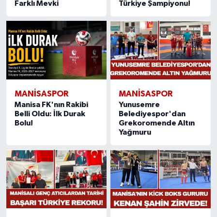
Farklı Mevki
Türkiye Şampiyonu!
MANISASPOR
MANISASPOR
Manisa FK'nın Rakibi
Yunusemre
Belli Oldu: İlk Durak
Belediyespor'dan
Bolu!
Grekoromende Altın
Yağmuru