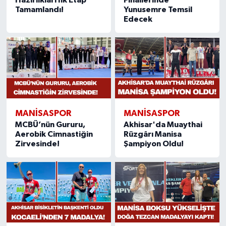
Tamamlandı!
Yunusemre Temsil
Edecek
MANISASPOR
MANISASPOR
MCBÜ’nün Gururu,
Akhisar'da Muaythai
Aerobik Cimnastiğin
Rüzgârı Manisa
Zirvesinde!
Şampiyon Oldu!