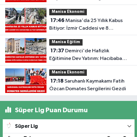
Eden Kadın Çatıya Çıktı
Manisa Ekonomi
17:46
Manisa'da 25 Yıllık Kabus
Bitiyor: İzmir Caddesi ve 8
Havuzu'nda Altyapı Seferberliği
Manisa Eğitim
Başladı
17:37
Demirci'de Hafızlık
Eğitimine Dev Yatırım: Hacıbaba
Fatih Hafızlık Kur’an Kursu’nun
Manisa Ekonomi
Temeli Atıldı
17:18
Saruhanlı Kaymakamı Fatih
Özcan Domates Sergilerini Gezdi
Süper Lig Puan Durumu
Süper Lig