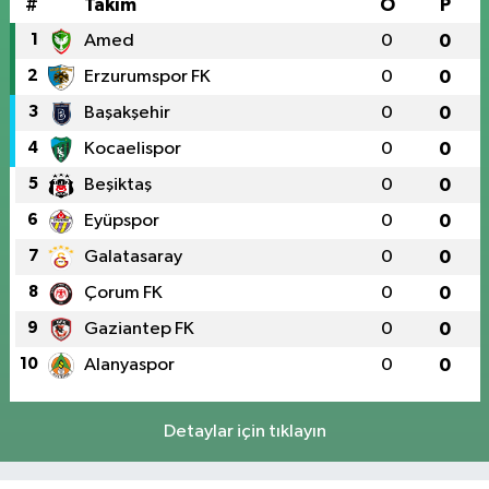
#
Takım
O
P
1
Amed
0
0
2
Erzurumspor FK
0
0
3
Başakşehir
0
0
4
Kocaelispor
0
0
5
Beşiktaş
0
0
6
Eyüpspor
0
0
7
Galatasaray
0
0
8
Çorum FK
0
0
9
Gaziantep FK
0
0
10
Alanyaspor
0
0
Detaylar için tıklayın