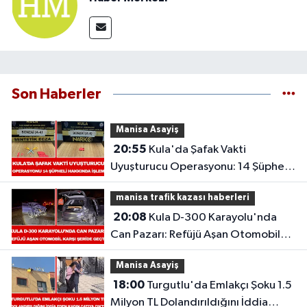
Son Haberler
Manisa Asayiş
20:55
Kula'da Şafak Vakti
Uyuşturucu Operasyonu: 14 Şüpheli
Hakkında İşlem
manisa trafik kazası haberleri
20:08
Kula D-300 Karayolu'nda
Can Pazarı: Refüjü Aşan Otomobil
Karşı Şeride Geçti,
Manisa Asayiş
18:00
Turgutlu'da Emlakçı Şoku 1.5
Milyon TL Dolandırıldığını İddia