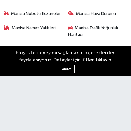
Manisa Nöbetçi Eczaneler
Manisa Hava Durumu
Manisa Namaz Vakitleri
Manisa Trafik Yoğunluk
Haritası
Puan Durumu ve Fikstür
Tüm Manşetler
En iyi site deneyimi sağlamak için çerezlerden
faydalanıyoruz. Detaylar için lütfen tıklayın.
Son Dakika Haberleri
Haber Arşivi
TAMAM
RSS
Copyright © 2026. Her hakkı saklıdır.
Haber Yazılımı:
TE Bilişim