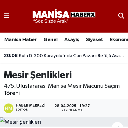
Asayiş
Manisa Nöbetçi Eczaneler
Eğitim
Manisa Hava Durumu
Manisa Haber
Genel
Asayiş
Siyaset
Ekonom
Ekonomi
Manisa Namaz Vakitleri
20:08
Kula D-300 Karayolu'nda Can Pazarı: Refüjü Aşan Otomobil Karşı Şeride Geçti,
Genel
Manisa Trafik Yoğunluk Haritası
Mesir Şenlikleri
Güncel
Süper Lig Puan Durumu ve Fikstür
475.Uluslararası Manisa Mesir Macunu Saçım
Töreni
Gündem
Tüm Manşetler
HABER MERKEZI
28.04.2025 - 19:27
Kültür-Sanat
Son Dakika Haberleri
EDITÖR
YAYINLANMA
Manisa Haber
Haber Arşivi