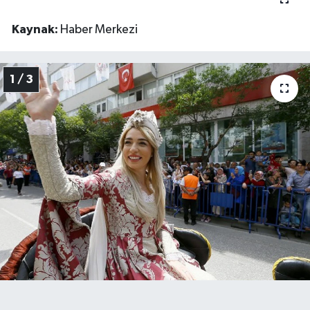
Manisaspor
Kaynak:
Haber Merkezi
Sağlık
1 / 3
Siyaset
Spor
Yaşam
Gizlilik Sözleşmesi
İletişim