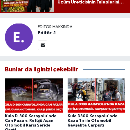
Üzüm Üreticisinin Taleplerini
Bakanlığa İletti
EDITÖR HAKKINDA
Editör .1
Bunlar da ilginizi çekebilir
Kula D-300 Karayolu'nda
Kula D300 Karayolu'nda
Can Pazarı: Refüjü Aşan
Kaza Tır ile Otomobil
Otomobil Karşı Şeride
Kavşakta Çarpıştı