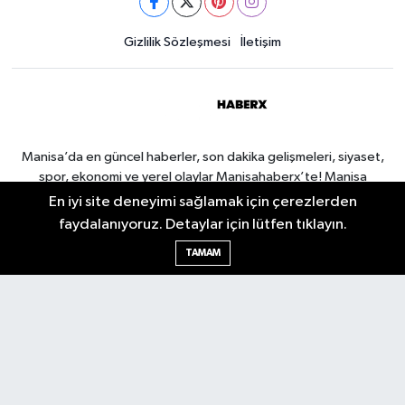
Gizlilik Sözleşmesi
İletişim
Manisa’da en güncel haberler, son dakika gelişmeleri, siyaset,
spor, ekonomi ve yerel olaylar Manisahaberx’te! Manisa
haberlerini anbean takip edin.
En iyi site deneyimi sağlamak için çerezlerden
faydalanıyoruz. Detaylar için lütfen tıklayın.
TAMAM
Manisa Nöbetçi Eczaneler
Manisa Hava Durumu
Manisa Namaz Vakitleri
Manisa Trafik Yoğunluk
Haritası
Puan Durumu ve Fikstür
Tüm Manşetler