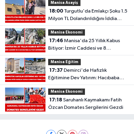
Manisa Asayiş
18:00
Turgutlu'da Emlakçı Şoku 1.5
Milyon TL Dolandırıldığını İddia
Eden Kadın Çatıya Çıktı
Manisa Ekonomi
17:46
Manisa'da 25 Yıllık Kabus
Bitiyor: İzmir Caddesi ve 8
Havuzu'nda Altyapı Seferberliği
Manisa Eğitim
Başladı
17:37
Demirci'de Hafızlık
Eğitimine Dev Yatırım: Hacıbaba
Fatih Hafızlık Kur’an Kursu’nun
Manisa Ekonomi
Temeli Atıldı
17:18
Saruhanlı Kaymakamı Fatih
Özcan Domates Sergilerini Gezdi