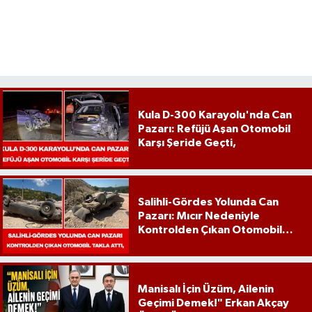
Kula D-300 Karayolu'nda Can
Pazarı: Refüjü Aşan Otomobil
Karşı Şeride Geçti,
Salihli-Gördes Yolunda Can
Pazarı: Mıcır Nedeniyle
Kontrolden Çıkan Otomobil
Takla Attı,
Manisalı İçin Üzüm, Ailenin
Geçimi Demek!" Erkan Akçay