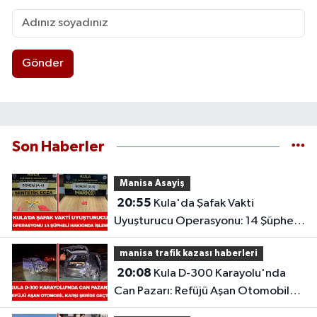
Gönder
Son Haberler
Manisa Asayiş
20:55
Kula'da Şafak Vakti
Uyuşturucu Operasyonu: 14 Şüpheli
Hakkında İşlem
manisa trafik kazası haberleri
20:08
Kula D-300 Karayolu'nda
Can Pazarı: Refüjü Aşan Otomobil
Karşı Şeride Geçti,