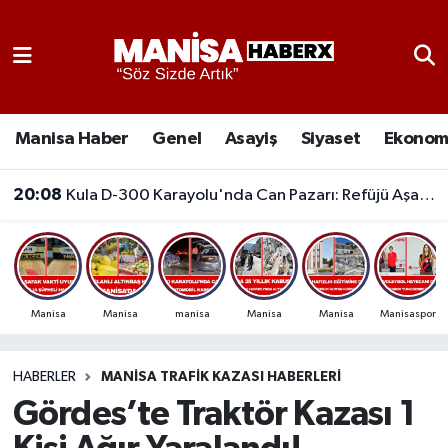
Asayiş
Manisa Nöbetçi Eczaneler
Eğitim
Manisa Hava Durumu
Manisa Haber
Genel
Asayiş
Siyaset
Ekonom
Ekonomi
Manisa Namaz Vakitleri
20:08
Kula D-300 Karayolu'nda Can Pazarı: Refüjü Aşan Otomobil Karşı Şeride Geçti,
Genel
Manisa Trafik Yoğunluk Haritası
Güncel
Süper Lig Puan Durumu ve Fikstür
Manisa
Manisa
manisa
Manisa
Manisa
Manisaspor
Gündem
Tüm Manşetler
HABERLER
MANISA TRAFIK KAZASI HABERLERI
Kültür-Sanat
Son Dakika Haberleri
Gördes’te Traktör Kazası 1
Manisa Haber
Haber Arşivi