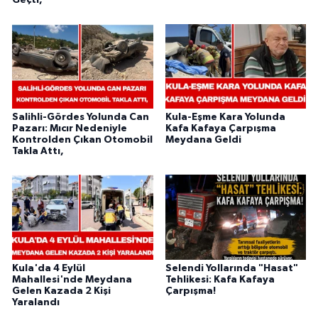
Geçti,
Salihli-Gördes Yolunda Can
Kula-Eşme Kara Yolunda
Pazarı: Mıcır Nedeniyle
Kafa Kafaya Çarpışma
Kontrolden Çıkan Otomobil
Meydana Geldi
Takla Attı,
Kula'da 4 Eylül
Selendi Yollarında "Hasat"
Mahallesi'nde Meydana
Tehlikesi: Kafa Kafaya
Gelen Kazada 2 Kişi
Çarpışma!
Yaralandı