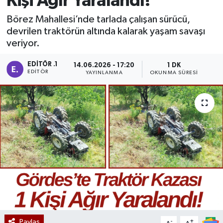
Kişi Ağır Yaralandı!
Manisaspor
Börez Mahallesi’nde tarlada çalışan sürücü,
devrilen traktörün altında kalarak yaşam savaşı
veriyor.
Sağlık
EDITÖR .1
14.06.2026 - 17:20
1 DK
Siyaset
EDITÖR
YAYINLANMA
OKUNMA SÜRESI
Spor
Yaşam
Gizlilik Sözleşmesi
İletişim
Paylaş
-
+