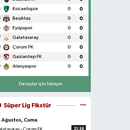
4
Kocaelispor
0
0
5
Beşiktaş
0
0
6
Eyüpspor
0
0
7
Galatasaray
0
0
8
Çorum FK
0
0
9
Gaziantep FK
0
0
0
Alanyaspor
0
0
Detaylar için tıklayın
Süper Lig Fikstür
4 Ağustos, Cuma
latasaray - Çorum FK
21:30