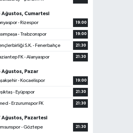
5 Ağustos, Cumartesi
nyaspor - Rizespor
19:00
sımpaşa - Trabzonspor
19:00
nçlerbirliği S.K. - Fenerbahçe
21:30
ziantep FK - Alanyaspor
21:30
6 Ağustos, Pazar
şakşehir - Kocaelispor
19:00
şiktaş - Eyüpspor
21:30
ed - Erzurumspor FK
21:30
7 Ağustos, Pazartesi
msunspor - Göztepe
21:30