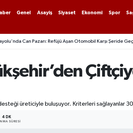
aber
Genel
Asayiş
Siyaset
Ekonomi
Spor
Sa
yolu'nda Can Pazarı: Refüjü Aşan Otomobil Karşı Şeride Geç
şehir’den Çiftçiye
steği üreticiyle buluşuyor. Kriterleri sağlayanlar 30
4 DK
NMA SÜRESI