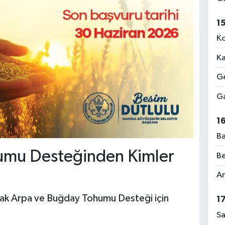
1
Ko
Ka
Ge
Ga
1
Ba
umu Desteğinden Kimler
Be
Am
ak Arpa ve Buğday Tohumu Desteği için
1
Sa