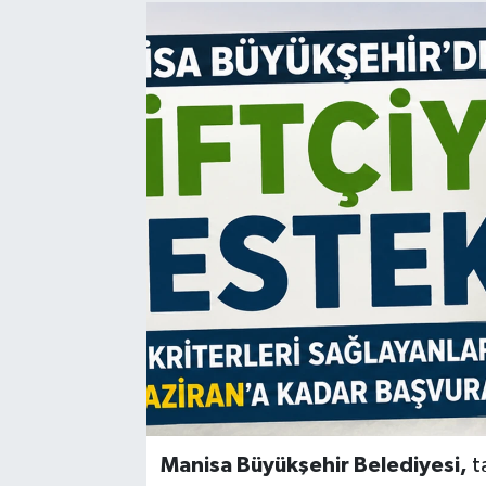
Manisaspor
Sağlık
Siyaset
Spor
Yaşam
Gizlilik Sözleşmesi
İletişim
Manisa Büyükşehir Belediyesi,
ta