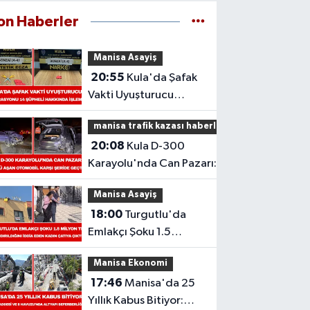
on Haberler
Manisa Asayiş
20:55
Kula'da Şafak
Vakti Uyuşturucu
Operasyonu: 14
manisa trafik kazası haberleri
Şüpheli Hakkında
20:08
Kula D-300
İşlem
Karayolu'nda Can Pazarı:
Refüjü Aşan Otomobil Karşı
Manisa Asayiş
Şeride Geçti,
18:00
Turgutlu'da
Emlakçı Şoku 1.5
Milyon TL
Manisa Ekonomi
Dolandırıldığını İddia
17:46
Manisa'da 25
Eden Kadın Çatıya
Yıllık Kabus Bitiyor:
Çıktı