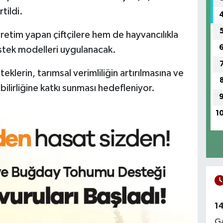
tildi.
etim yapan çiftçilere hem de hayvancılıkla
estek modelleri uygulanacak.
klerin, tarımsal verimliliğin artırılmasına ve
bilirliğine katkı sunması hedefleniyor.
1
1
Ga