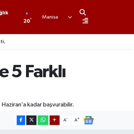
ğlık
Manisa
°
20
ti,
 5 Farklı
 Haziran'a kadar başvurabilir.
-
+
A
A