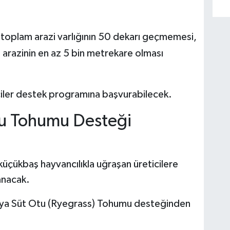
k toplam arazi varlığının 50 dekarı geçmemesi,
arazinin en az 5 bin metrekare olması
ticiler destek programına başvurabilecek.
Otu Tohumu Desteği
çükbaş hayvancılıkla uğraşan üreticilere
anacak.
veya Süt Otu (Ryegrass) Tohumu desteğinden