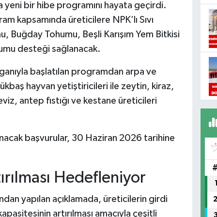
a yeni bir hibe programını hayata geçirdi.
am kapsamında üreticilere NPK’lı Sıvı
 Buğday Tohumu, Beşli Karışım Yem Bitkisi
umu desteği sağlanacak.
ganıyla başlatılan programdan arpa ve
baş hayvan yetiştiricileri ile zeytin, kiraz,
viz, antep fıstığı ve kestane üreticileri
lanacak başvurular, 30 Haziran 2026 tarihine
ırılması Hedefleniyor
dan yapılan açıklamada, üreticilerin girdi
apasitesinin artırılması amacıyla çeşitli