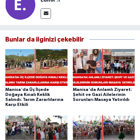
Editör .1
Bunlar da ilginizi çekebilir
Manisa'da Üç İlçede
Manisa'da Anlamlı Ziyaret:
Doğaya Kınalı Keklik
Şehit ve Gazi Ailelerinin
Salındı: Tarım Zararlılarına
Sorunları Masaya Yatırıldı
Karşı Etkili