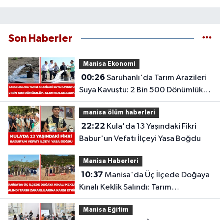
Son Haberler
Manisa Ekonomi
00:26
Saruhanlı'da Tarım Arazileri
Suya Kavuştu: 2 Bin 500 Dönümlük
Alan Sulanacak
manisa ölüm haberleri
22:22
Kula'da 13 Yaşındaki Fikri
Babur'un Vefatı İlçeyi Yasa Boğdu
Manisa Haberleri
10:37
Manisa'da Üç İlçede Doğaya
Kınalı Keklik Salındı: Tarım
Zararlılarına Karşı Etkili
Manisa Eğitim