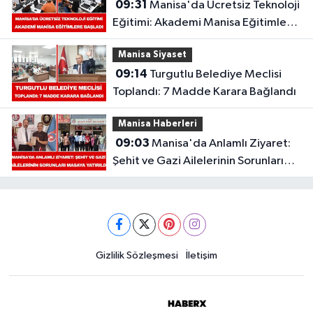
09:31
Manisa'da Ücretsiz Teknoloji
Eğitimi: Akademi Manisa Eğitimlere
Başladı
Manisa Siyaset
09:14
Turgutlu Belediye Meclisi
Toplandı: 7 Madde Karara Bağlandı
Manisa Haberleri
09:03
Manisa'da Anlamlı Ziyaret:
Şehit ve Gazi Ailelerinin Sorunları
Masaya Yatırıldı
Gizlilik Sözleşmesi
İletişim