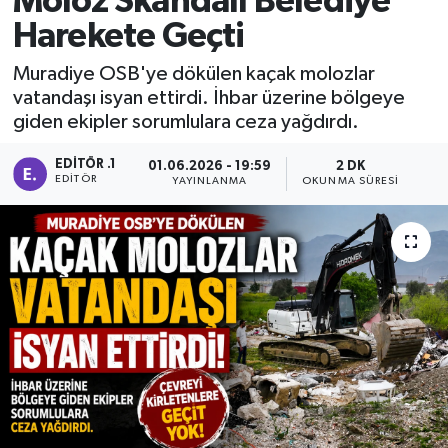
Moloz Skandalı Belediye
Harekete Geçti
Manisaspor
Muradiye OSB'ye dökülen kaçak molozlar
Sağlık
vatandaşı isyan ettirdi. İhbar üzerine bölgeye
giden ekipler sorumlulara ceza yağdırdı.
Siyaset
EDITÖR .1
01.06.2026 - 19:59
2 DK
EDITÖR
YAYINLANMA
OKUNMA SÜRESI
Spor
Yaşam
Gizlilik Sözleşmesi
İletişim