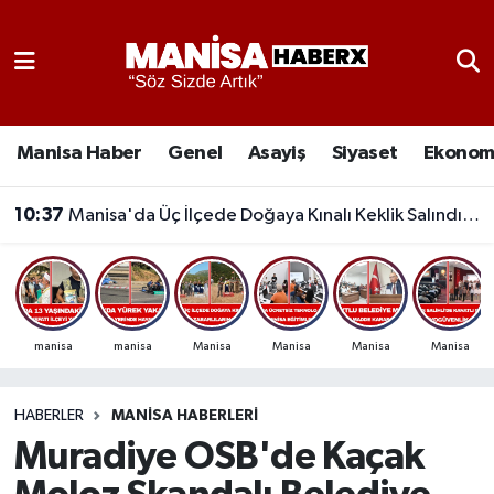
Asayiş
Manisa Nöbetçi Eczaneler
Eğitim
Manisa Hava Durumu
Manisa Haber
Genel
Asayiş
Siyaset
Ekonom
Ekonomi
Manisa Namaz Vakitleri
10:37
Manisa'da Üç İlçede Doğaya Kınalı Keklik Salındı: Tarım Zararlılarına Karşı Etkili
Genel
Manisa Trafik Yoğunluk Haritası
Güncel
Süper Lig Puan Durumu ve Fikstür
manisa
manisa
Manisa
Manisa
Manisa
Manisa
Gündem
Tüm Manşetler
HABERLER
MANISA HABERLERI
Kültür-Sanat
Son Dakika Haberleri
Muradiye OSB'de Kaçak
Manisa Haber
Haber Arşivi