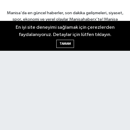
Manisa’da en güncel haberler, son dakika gelişmeleri, siyaset,
spor, ekonomi ve yerel olaylar Manisahaberx’te! Manisa
haberlerini anbean takip edin.
En iyi site deneyimi sağlamak için çerezlerden
faydalanıyoruz. Detaylar için lütfen tıklayın.
TAMAM
Manisa Nöbetçi Eczaneler
Manisa Hava Durumu
Manisa Namaz Vakitleri
Manisa Trafik Yoğunluk
Haritası
Puan Durumu ve Fikstür
Tüm Manşetler
Son Dakika Haberleri
Haber Arşivi
RSS
Copyright © 2026. Her hakkı saklıdır.