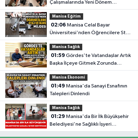
Çalışmalarında Yeni Dönem
Planlamaları Yapıldı
Manisa Eğitim
02:06
Manisa Celal Bayar
Üniversitesi'nden Öğrencilere Staj
ve Burs Müjdesi
Manisa Sağlık
01:59
Gördes'te Vatandaşlar Artık
Başka İlçeye Gitmek Zorunda
Kalmayacak
Manisa Ekonomi
01:49
Manisa'da Sanayi Esnafının
Talepleri Dinlendi
Manisa Sağlık
01:29
Manisa'da Bir İlk Büyükşehir
Belediyesi'ne Sağlıklı İşyeri
Sertifikası