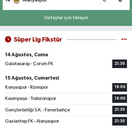
Alanyaspor
0
0
Detaylar için tıklayın
Süper Lig Fikstür
14 Ağustos, Cuma
Galatasaray - Çorum FK
21:30
15 Ağustos, Cumartesi
Konyaspor - Rizespor
19:00
Kasımpaşa - Trabzonspor
19:00
Gençlerbirliği S.K. - Fenerbahçe
21:30
Gaziantep FK - Alanyaspor
21:30