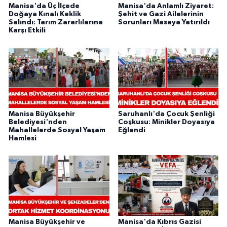
Manisa'da Üç İlçede
Manisa'da Anlamlı Ziyaret:
Doğaya Kınalı Keklik
Şehit ve Gazi Ailelerinin
Salındı: Tarım Zararlılarına
Sorunları Masaya Yatırıldı
Karşı Etkili
Manisa Büyükşehir
Saruhanlı'da Çocuk Şenliği
Belediyesi'nden
Coşkusu: Minikler Doyasıya
Mahallelerde Sosyal Yaşam
Eğlendi
Hamlesi
Manisa Büyükşehir ve
Manisa'da Kıbrıs Gazisi