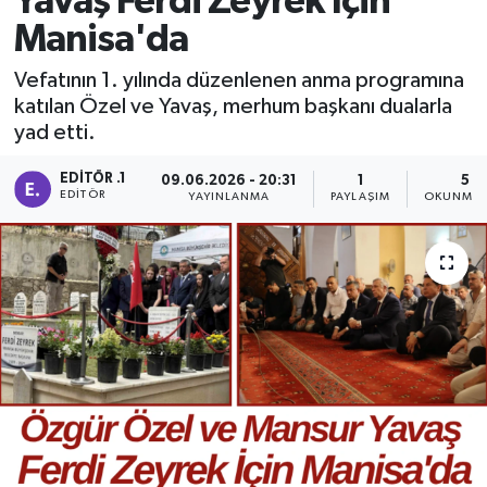
Yavaş Ferdi Zeyrek İçin
Manisa'da
Manisaspor
Vefatının 1. yılında düzenlenen anma programına
Sağlık
katılan Özel ve Yavaş, merhum başkanı dualarla
yad etti.
Siyaset
EDITÖR .1
09.06.2026 - 20:31
1
5 D
EDITÖR
YAYINLANMA
PAYLAŞIM
OKUNMA 
Spor
Yaşam
Gizlilik Sözleşmesi
İletişim