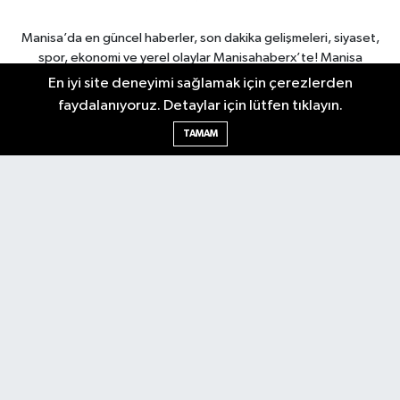
Manisa’da en güncel haberler, son dakika gelişmeleri, siyaset,
spor, ekonomi ve yerel olaylar Manisahaberx’te! Manisa
haberlerini anbean takip edin.
En iyi site deneyimi sağlamak için çerezlerden
faydalanıyoruz. Detaylar için lütfen tıklayın.
TAMAM
Manisa Nöbetçi Eczaneler
Manisa Hava Durumu
Manisa Namaz Vakitleri
Manisa Trafik Yoğunluk
Haritası
Puan Durumu ve Fikstür
Tüm Manşetler
Son Dakika Haberleri
Haber Arşivi
RSS
Copyright © 2026. Her hakkı saklıdır.