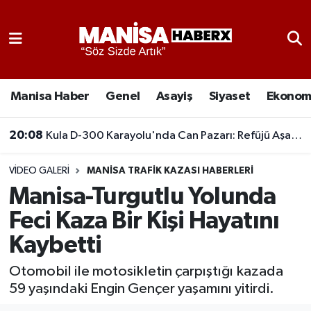
Asayiş
Manisa Nöbetçi Eczaneler
Eğitim
Manisa Hava Durumu
Manisa Haber
Genel
Asayiş
Siyaset
Ekonom
Ekonomi
Manisa Namaz Vakitleri
20:08
Kula D-300 Karayolu'nda Can Pazarı: Refüjü Aşan Otomobil Karşı Şeride Geçti,
Genel
Manisa Trafik Yoğunluk Haritası
VIDEO GALERI
MANISA TRAFIK KAZASI HABERLERI
Manisa-Turgutlu Yolunda
Güncel
Süper Lig Puan Durumu ve Fikstür
Feci Kaza Bir Kişi Hayatını
Gündem
Tüm Manşetler
Kaybetti
Kültür-Sanat
Son Dakika Haberleri
Otomobil ile motosikletin çarpıştığı kazada
59 yaşındaki Engin Gençer yaşamını yitirdi.
Manisa Haber
Haber Arşivi