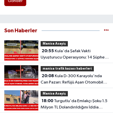
Gönder
Son Haberler
Manisa Asayiş
20:55
Kula'da Şafak Vakti
Uyuşturucu Operasyonu: 14 Şüpheli
Hakkında İşlem
manisa trafik kazası haberleri
20:08
Kula D-300 Karayolu'nda
Can Pazarı: Refüjü Aşan Otomobil
Karşı Şeride Geçti,
Manisa Asayiş
18:00
Turgutlu'da Emlakçı Şoku 1.5
Milyon TL Dolandırıldığını İddia