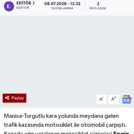
EDITÖR .1
08.07.2026 - 12:32
2
EDITÖR
YAYINLANMA
PAYLAŞIM
Manisaspor
Sağlık
Siyaset
Spor
Yaşam
Gizlilik Sözleşmesi
Paylaş
-
+
A
A
İletişim
Manisa-Turgutlu kara yolunda meydana gelen
trafik kazasında motosiklet ile otomobil çarpıştı.
Kazada ağır yaralanan motosiklet sürücüsü
Engin