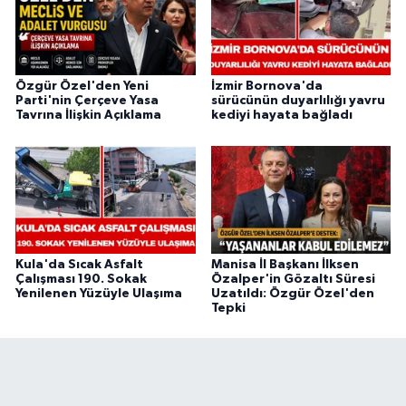
Özgür Özel'den Yeni
İzmir Bornova'da
Parti'nin Çerçeve Yasa
sürücünün duyarlılığı yavru
Tavrına İlişkin Açıklama
kediyi hayata bağladı
Kula'da Sıcak Asfalt
Manisa İl Başkanı İlksen
Çalışması 190. Sokak
Özalper'in Gözaltı Süresi
Yenilenen Yüzüyle Ulaşıma
Uzatıldı: Özgür Özel'den
Tepki