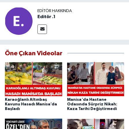
EDITÖR HAKKINDA
Editör .1
Öne Çıkan Videolar
Karaoğlanlı Altınbaş
Manisa'da Hastane
Kavunu Hasadı Manisa’da
Odasında Sürpriz Nikah:
Başladı
Kaza Tarihi Değiştirmedi