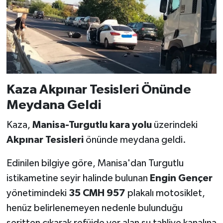
Kaza Akpınar Tesisleri Önünde
Meydana Geldi
Kaza,
Manisa-Turgutlu kara yolu
üzerindeki
Akpınar Tesisleri
önünde meydana geldi.
Edinilen bilgiye göre, Manisa'dan Turgutlu
istikametine seyir halinde bulunan
Engin Gençer
yönetimindeki
35 CMH 957
plakalı motosiklet,
henüz belirlenemeyen nedenle bulunduğu
şeritten çıkarak refüjde yer alan su tahliye kanalına