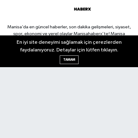
Manisa’da en güncel haberler, son dakika gelişmeleri, siyaset,
spor, ekonomi ve yerel olaylar Manisahaberx’te! Manisa
haberlerini anbean takip edin.
En iyi site deneyimi sağlamak için çerezlerden
faydalanıyoruz. Detaylar için lütfen tıklayın.
TAMAM
Manisa Nöbetçi Eczaneler
Manisa Hava Durumu
Manisa Namaz Vakitleri
Manisa Trafik Yoğunluk
Haritası
Puan Durumu ve Fikstür
Tüm Manşetler
Son Dakika Haberleri
Haber Arşivi