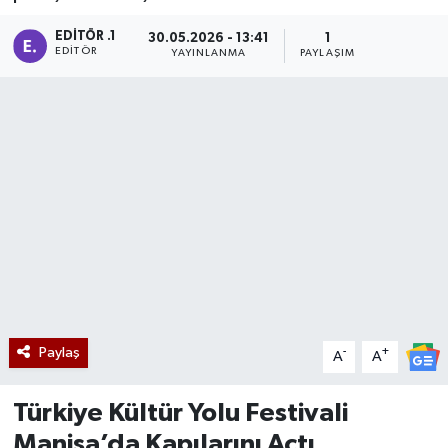
Manisaspor
EDITÖR .1
30.05.2026 - 13:41
1
EDITÖR
YAYINLANMA
PAYLAŞIM
Sağlık
Siyaset
Spor
Yaşam
Gizlilik Sözleşmesi
İletişim
Paylaş
-
+
A
A
Türkiye Kültür Yolu Festivali
Manisa’da Kapılarını Açtı