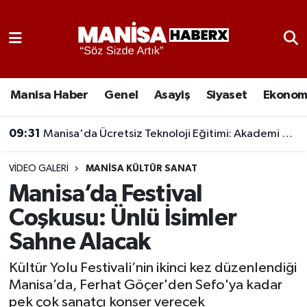
Asayiş
Manisa Nöbetçi Eczaneler
Eğitim
Manisa Hava Durumu
Manisa Haber
Genel
Asayiş
Siyaset
Ekonom
Ekonomi
Manisa Namaz Vakitleri
09:31
Manisa'da Ücretsiz Teknoloji Eğitimi: Akademi Manisa Eğitimlere Başladı
Genel
Manisa Trafik Yoğunluk Haritası
VIDEO GALERI
MANISA KÜLTÜR SANAT
Manisa’da Festival
Güncel
Süper Lig Puan Durumu ve Fikstür
Coşkusu: Ünlü İsimler
Gündem
Tüm Manşetler
Sahne Alacak
Kültür-Sanat
Son Dakika Haberleri
Kültür Yolu Festivali’nin ikinci kez düzenlendiği
Manisa’da, Ferhat Göçer'den Sefo'ya kadar
Manisa Haber
Haber Arşivi
pek çok sanatçı konser verecek