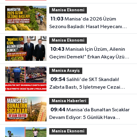
Osman Yıldırım'a Anlamlı Ziyaret
Manisa Ekonomi
11:03
Manisa'da 2026 Üzüm
Sezonu Başladı: Hasat Heyecanı
Yaşanırken Gözler TMO Fiyatında!
Manisa Ekonomi
10:43
Manisalı İçin Üzüm, Ailenin
Geçimi Demek!" Erkan Akçay Üzüm
Üreticisinin Taleplerini Bakanlığa
Manisa Asayiş
İletti
09:54
Salihli'de SKT Skandalı!
Zabıta Bastı, 5 İşletmeye Cezai
İşlem Uygulandı
Manisa Haberleri
09:44
Manisa’da Bunaltan Sıcaklar
Devam Ediyor: 5 Günlük Hava
Tahmini Açıklandı
Manisa Ekonomi