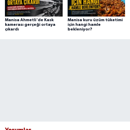
Manisa Ahmetli'de Kask
Manisa kuru üzüm tüketimi
kamerası gerçeği ortaya
için hangi hamle
çıkardı
bekleniyor?