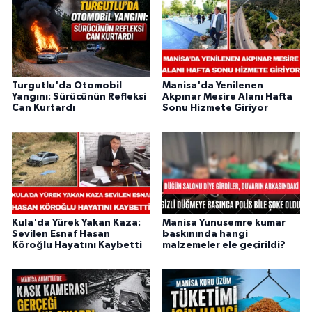
Turgutlu'da Otomobil
Manisa'da Yenilenen
Yangını: Sürücünün Refleksi
Akpınar Mesire Alanı Hafta
Can Kurtardı
Sonu Hizmete Giriyor
Kula'da Yürek Yakan Kaza:
Manisa Yunusemre kumar
Sevilen Esnaf Hasan
baskınında hangi
Köroğlu Hayatını Kaybetti
malzemeler ele geçirildi?