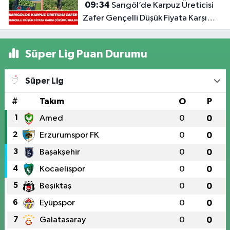
09:34
Sarıgöl’de Karpuz Üreticisi
Zafer Gençelli Düşük Fiyata Karşı
Çözümü Buldu
Süper Lig Puan Durumu
Süper Lig
#
Takım
O
P
1
Amed
0
0
2
Erzurumspor FK
0
0
3
Başakşehir
0
0
4
Kocaelispor
0
0
5
Beşiktaş
0
0
6
Eyüpspor
0
0
7
Galatasaray
0
0