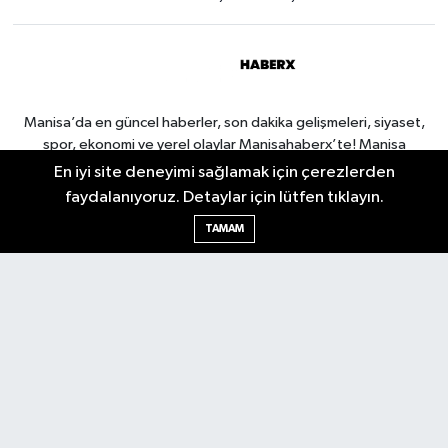
Manisa’da en güncel haberler, son dakika gelişmeleri, siyaset,
spor, ekonomi ve yerel olaylar Manisahaberx’te! Manisa
haberlerini anbean takip edin.
En iyi site deneyimi sağlamak için çerezlerden
faydalanıyoruz. Detaylar için lütfen tıklayın.
TAMAM
Manisa Nöbetçi Eczaneler
Manisa Hava Durumu
Manisa Namaz Vakitleri
Manisa Trafik Yoğunluk
Haritası
Puan Durumu ve Fikstür
Tüm Manşetler
Son Dakika Haberleri
Haber Arşivi