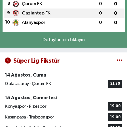
8
Çorum FK
0
0
9
Gaziantep FK
0
0
10
Alanyaspor
0
0
Detaylar için tıklayın
Süper Lig Fikstür
14 Ağustos, Cuma
Galatasaray - Çorum FK
21:30
15 Ağustos, Cumartesi
Konyaspor - Rizespor
19:00
Kasımpaşa - Trabzonspor
19:00