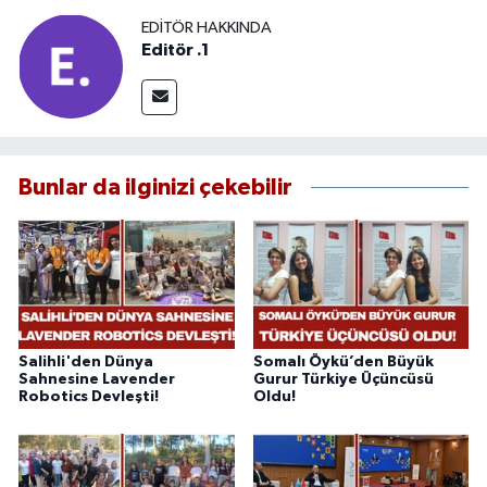
EDITÖR HAKKINDA
Editör .1
Bunlar da ilginizi çekebilir
Salihli'den Dünya
Somalı Öykü’den Büyük
Sahnesine Lavender
Gurur Türkiye Üçüncüsü
Robotics Devleşti!
Oldu!