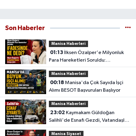
Son Haberler
Manisa Haberleri
01:13
İlksen Özalper'e Milyonluk
Para Hareketleri Soruldu:
İfadesinde Ne Dedi?
Manisa Haberleri
00:18
Manisa'da Çok Sayıda İşçi
Alımı BESOT Başvuruları Başlıyor
Manisa Haberleri
23:02
Kaymakam Güldoğan
Salihli'de Esnafı Gezdi, Vatandaşları
Dinledi
Manisa Siyaset