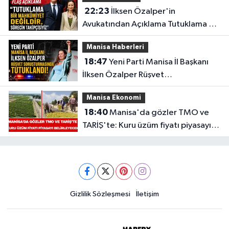
22:23
İlksen Özalper'in
Avukatından Açıklama Tutuklama Bir
Mahkûmiyet Değildir,
Manisa Haberleri
18:47
Yeni Parti Manisa İl Başkanı
İlksen Özalper Rüşvet
Soruşturmasında Tutuklandı!
Manisa Ekonomi
18:40
Manisa'da gözler TMO ve
TARİŞ'te: Kuru üzüm fiyatı piyasayı
belirleyecek
Gizlilik Sözleşmesi
İletişim