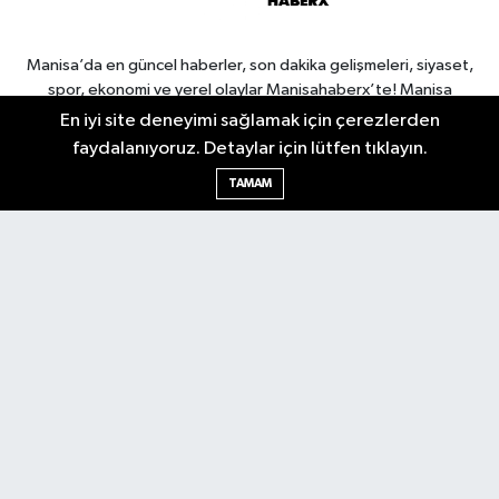
Manisa’da en güncel haberler, son dakika gelişmeleri, siyaset,
spor, ekonomi ve yerel olaylar Manisahaberx’te! Manisa
haberlerini anbean takip edin.
En iyi site deneyimi sağlamak için çerezlerden
faydalanıyoruz. Detaylar için lütfen tıklayın.
TAMAM
Manisa Nöbetçi Eczaneler
Manisa Hava Durumu
Manisa Namaz Vakitleri
Manisa Trafik Yoğunluk
Haritası
Puan Durumu ve Fikstür
Tüm Manşetler
Son Dakika Haberleri
Haber Arşivi
RSS
Copyright © 2026. Her hakkı saklıdır.