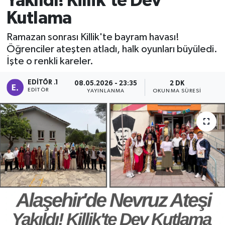
Yakıldı! Killik'te Dev
Kutlama
Manisaspor
Ramazan sonrası Killik'te bayram havası!
Sağlık
Öğrenciler ateşten atladı, halk oyunları büyüledi.
İşte o renkli kareler.
Siyaset
EDITÖR .1
08.05.2026 - 23:35
2 DK
EDITÖR
YAYINLANMA
OKUNMA SÜRESI
Spor
Yaşam
Gizlilik Sözleşmesi
İletişim