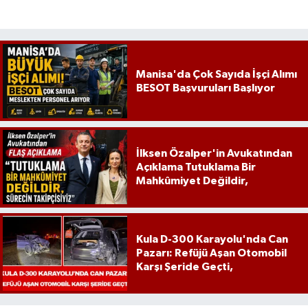
Manisa'da Çok Sayıda İşçi Alımı
BESOT Başvuruları Başlıyor
İlksen Özalper'in Avukatından
Açıklama Tutuklama Bir
Mahkûmiyet Değildir,
Kula D-300 Karayolu'nda Can
Pazarı: Refüjü Aşan Otomobil
Karşı Şeride Geçti,