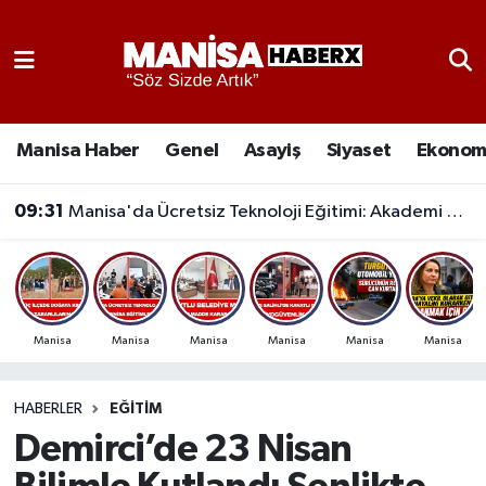
Asayiş
Manisa Nöbetçi Eczaneler
Eğitim
Manisa Hava Durumu
Manisa Haber
Genel
Asayiş
Siyaset
Ekonom
Ekonomi
Manisa Namaz Vakitleri
09:31
Manisa'da Ücretsiz Teknoloji Eğitimi: Akademi Manisa Eğitimlere Başladı
Genel
Manisa Trafik Yoğunluk Haritası
Güncel
Süper Lig Puan Durumu ve Fikstür
Manisa
Manisa
Manisa
Manisa
Manisa
Manisa
Gündem
Tüm Manşetler
HABERLER
EĞITIM
Kültür-Sanat
Son Dakika Haberleri
Demirci’de 23 Nisan
Manisa Haber
Haber Arşivi