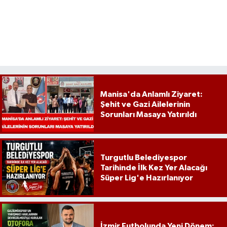
Manisa'da Anlamlı Ziyaret:
Şehit ve Gazi Ailelerinin
Sorunları Masaya Yatırıldı
Turgutlu Belediyespor
Tarihinde İlk Kez Yer Alacağı
Süper Lig'e Hazırlanıyor
İzmir Futbolunda Yeni Dönem: