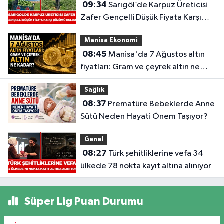
09:34
Sarıgöl’de Karpuz Üreticisi
Zafer Gençelli Düşük Fiyata Karşı
Çözümü Buldu
Manisa Ekonomi
08:45
Manisa'da 7 Ağustos altın
fiyatları: Gram ve çeyrek altın ne
kadar?
Sağlık
08:37
Prematüre Bebeklerde Anne
Sütü Neden Hayati Önem Taşıyor?
Genel
08:27
Türk şehitliklerine vefa 34
ülkede 78 nokta kayıt altına alınıyor
Süper Lig Puan Durumu