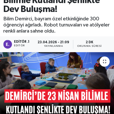
Bilimle Kutlandı Şenlikte
Dev Buluşma!
Manisaspor
Bilim Demirci, bayram özel etkinliğinde 300
Sağlık
öğrenciyi ağırladı. Robot turnuvaları ve atölyeler
renkli anlara sahne oldu.
Siyaset
EDITÖR .1
23.04.2026 - 21:09
2 DK
EDITÖR
YAYINLANMA
OKUNMA SÜRESI
Spor
Yaşam
Gizlilik Sözleşmesi
İletişim