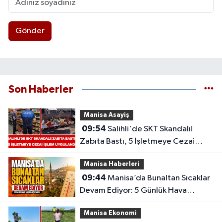
Gönder
Son Haberler
Manisa Asayiş
09:54
Salihli'de SKT Skandalı!
Zabıta Bastı, 5 İşletmeye Cezai
İşlem Uygulandı
Manisa Haberleri
09:44
Manisa’da Bunaltan Sıcaklar
Devam Ediyor: 5 Günlük Hava
Tahmini Açıklandı
Manisa Ekonomi