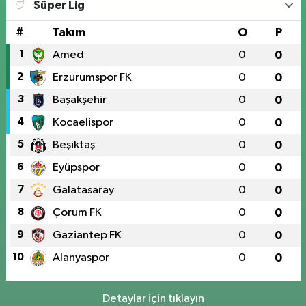
Süper Lig
#
Takım
O
P
1
Amed
0
0
2
Erzurumspor FK
0
0
3
Başakşehir
0
0
4
Kocaelispor
0
0
5
Beşiktaş
0
0
6
Eyüpspor
0
0
7
Galatasaray
0
0
8
Çorum FK
0
0
9
Gaziantep FK
0
0
10
Alanyaspor
0
0
Detaylar için tıklayın