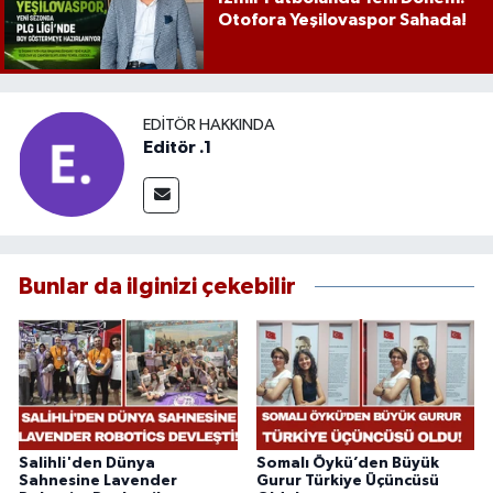
Otofora Yeşilovaspor Sahada!
EDITÖR HAKKINDA
Editör .1
Bunlar da ilginizi çekebilir
Salihli'den Dünya
Somalı Öykü’den Büyük
Sahnesine Lavender
Gurur Türkiye Üçüncüsü