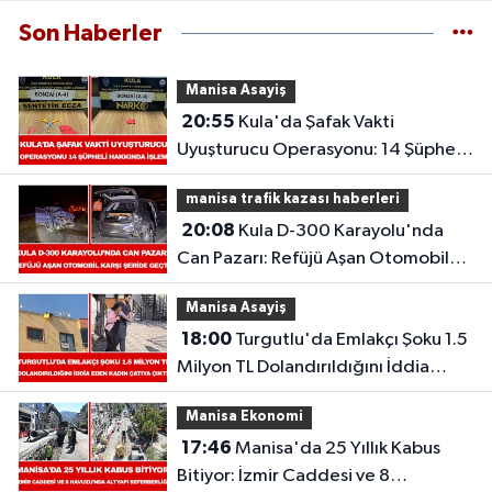
Son Haberler
Manisa Asayiş
20:55
Kula'da Şafak Vakti
Uyuşturucu Operasyonu: 14 Şüpheli
Hakkında İşlem
manisa trafik kazası haberleri
20:08
Kula D-300 Karayolu'nda
Can Pazarı: Refüjü Aşan Otomobil
Karşı Şeride Geçti,
Manisa Asayiş
18:00
Turgutlu'da Emlakçı Şoku 1.5
Milyon TL Dolandırıldığını İddia
Eden Kadın Çatıya Çıktı
Manisa Ekonomi
17:46
Manisa'da 25 Yıllık Kabus
Bitiyor: İzmir Caddesi ve 8