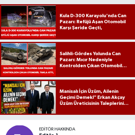
Kula D-300 Karayolu'nda Can
Pazarı: Refüjü Aşan Otomobil
Karşı Şeride Geçti,
Salihli-Gördes Yolunda Can
Pazarı: Mıcır Nedeniyle
Kontrolden Çıkan Otomobil
Takla Attı,
Manisalı İçin Üzüm, Ailenin
Geçimi Demek!" Erkan Akçay
Üzüm Üreticisinin Taleplerini
Bakanlığa İletti
EDITÖR HAKKINDA