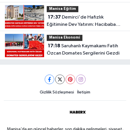
Havuzu'nda Altyapı Seferberliği
Manisa Eğitim
Başladı
17:37
Demirci'de Hafızlık
Eğitimine Dev Yatırım: Hacıbaba
Fatih Hafızlık Kur’an Kursu’nun
Manisa Ekonomi
Temeli Atıldı
17:18
Saruhanlı Kaymakamı Fatih
Özcan Domates Sergilerini Gezdi
Gizlilik Sözleşmesi
İletişim
Manisa’da en güncel haberler, son dakika gelişmeleri, siyaset,