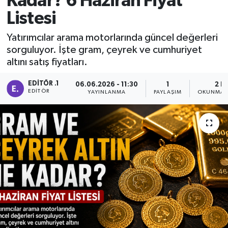
Kadar? 6 Haziran Fiyat
Listesi
Manisaspor
Yatırımcılar arama motorlarında güncel değerleri
Sağlık
sorguluyor. İşte gram, çeyrek ve cumhuriyet
altını satış fiyatları.
Siyaset
EDITÖR .1
06.06.2026 - 11:30
1
2 D
EDITÖR
YAYINLANMA
PAYLAŞIM
OKUNMA S
Spor
Yaşam
Gizlilik Sözleşmesi
İletişim