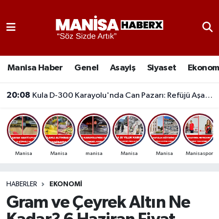
Asayiş
Manisa Nöbetçi Eczaneler
Eğitim
Manisa Hava Durumu
Manisa Haber
Genel
Asayiş
Siyaset
Ekonom
Ekonomi
Manisa Namaz Vakitleri
20:08
Kula D-300 Karayolu'nda Can Pazarı: Refüjü Aşan Otomobil Karşı Şeride Geçti,
Genel
Manisa Trafik Yoğunluk Haritası
Güncel
Süper Lig Puan Durumu ve Fikstür
Manisa
Manisa
manisa
Manisa
Manisa
Manisaspor
Gündem
Tüm Manşetler
HABERLER
EKONOMI
Kültür-Sanat
Son Dakika Haberleri
Gram ve Çeyrek Altın Ne
Manisa Haber
Haber Arşivi