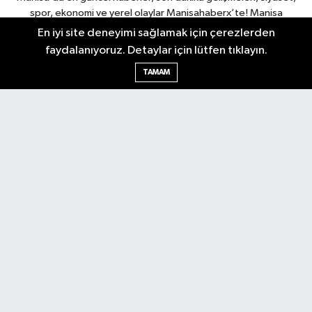
spor, ekonomi ve yerel olaylar Manisahaberx’te! Manisa
haberlerini anbean takip edin.
En iyi site deneyimi sağlamak için çerezlerden
faydalanıyoruz. Detaylar için lütfen tıklayın.
TAMAM
Manisa Nöbetçi Eczaneler
Manisa Hava Durumu
Manisa Namaz Vakitleri
Manisa Trafik Yoğunluk
Haritası
Puan Durumu ve Fikstür
Tüm Manşetler
Son Dakika Haberleri
Haber Arşivi
RSS
Copyright © 2026. Her hakkı saklıdır.
Haber Yazılımı:
TE Bilişim