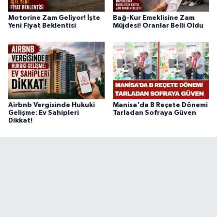
Motorine Zam Geliyor! İşte
Bağ-Kur Emeklisine Zam
Yeni Fiyat Beklentisi
Müjdesi! Oranlar Belli Oldu
Airbnb Vergisinde Hukuki
Manisa'da B Reçete Dönemi
Gelişme: Ev Sahipleri
Tarladan Sofraya Güven
Dikkat!