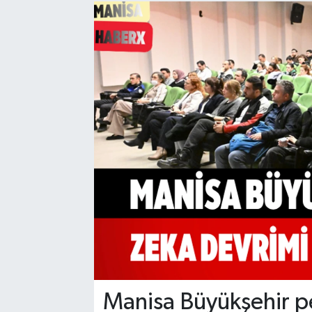
Manisaspor
Sağlık
Siyaset
Spor
Yaşam
Gizlilik Sözleşmesi
İletişim
Manisa Büyükşehir per