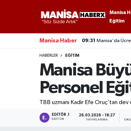
Manisa H
Eğitim
Asayiş
Manisa Nöbetçi Eczaneler
Eğitim
Manisa Hava Durumu
Manisa Haber
09:14
Turgutlu Beledi
Ekonomi
Manisa Namaz Vakitleri
HABERLER
EĞITIM
Manisa Büyü
Genel
Manisa Trafik Yoğunluk Haritası
Personel Eğit
Güncel
Süper Lig Puan Durumu ve Fikstür
Gündem
Tüm Manşetler
TBB uzmanı Kadir Efe Oruç’tan dev eği
Kültür-Sanat
Son Dakika Haberleri
EDITÖR .1
26.03.2026 - 18:27
EDITÖR
YAYINLANMA
OKU
Manisa Haber
Haber Arşivi