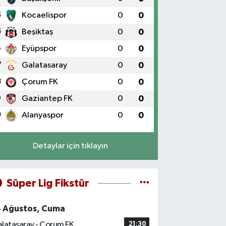
4
Kocaelispor
0
0
5
Beşiktaş
0
0
6
Eyüpspor
0
0
7
Galatasaray
0
0
8
Çorum FK
0
0
9
Gaziantep FK
0
0
0
Alanyaspor
0
0
Detaylar için tıklayın
Süper Lig Fikstür
4 Ağustos, Cuma
latasaray - Çorum FK
21:30