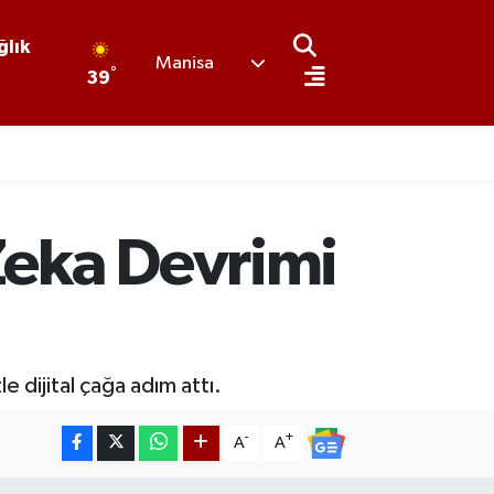
ğlık
Manisa
°
39
Zeka Devrimi
 dijital çağa adım attı.
-
+
A
A