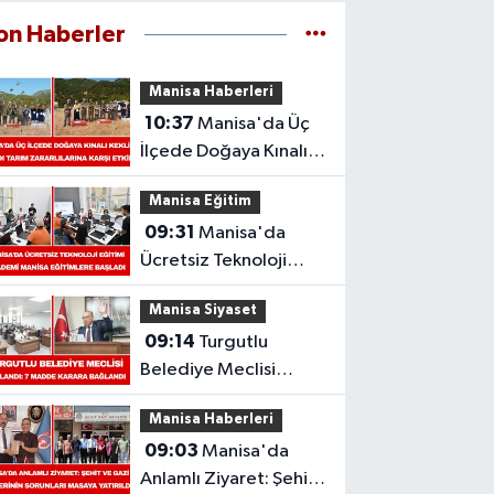
on Haberler
Manisa Haberleri
10:37
Manisa'da Üç
İlçede Doğaya Kınalı
Keklik Salındı: Tarım
Manisa Eğitim
Zararlılarına Karşı Etkili
09:31
Manisa'da
Ücretsiz Teknoloji
Eğitimi: Akademi
Manisa Siyaset
Manisa Eğitimlere
09:14
Turgutlu
Başladı
Belediye Meclisi
Toplandı: 7 Madde
Manisa Haberleri
Karara Bağlandı
09:03
Manisa'da
Anlamlı Ziyaret: Şehit