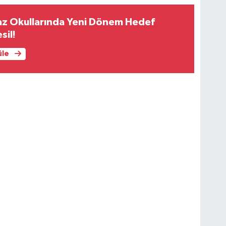
az Okullarında Yeni Dönem Hedef
sil!
üle