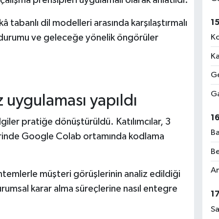
1
â tabanlı dil modelleri arasında karşılaştırmalı
l durumu ve geleceğe yönelik öngörüler
Ko
Ka
Ge
Ga
iz uygulaması yapıldı
1
giler pratiğe dönüştürüldü. Katılımcılar, 3
Ba
zerinde Google Colab ortamında kodlama
Be
Am
ntemlerle müşteri görüşlerinin analiz edildiği
urumsal karar alma süreçlerine nasıl entegre
1
Sa