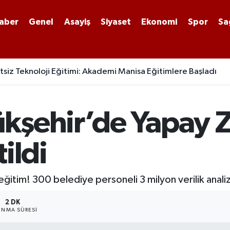
aber
Genel
Asayiş
Siyaset
Ekonomi
Spor
Sa
ye Meclisi Toplandı: 7 Madde Karara Bağlandı
kşehir’de Yapay 
ildi
tim! 300 belediye personeli 3 milyon verilik analizle
2 DK
NMA SÜRESI