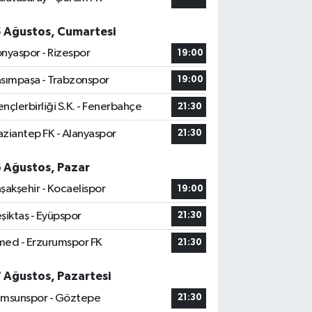
5 Ağustos, Cumartesi
nyaspor - Rizespor
19:00
sımpaşa - Trabzonspor
19:00
nçlerbirliği S.K. - Fenerbahçe
21:30
ziantep FK - Alanyaspor
21:30
6 Ağustos, Pazar
şakşehir - Kocaelispor
19:00
şiktaş - Eyüpspor
21:30
ed - Erzurumspor FK
21:30
7 Ağustos, Pazartesi
msunspor - Göztepe
21:30