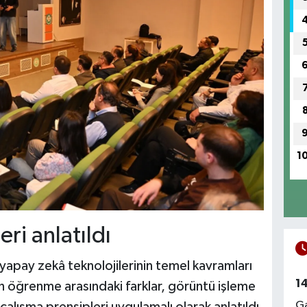
1
ri anlatıldı
 yapay zekâ teknolojilerinin temel kavramları
1
in öğrenme arasındaki farklar, görüntü işleme
Ga
çalışma prensipleri uygulamalı olarak anlatıldı.