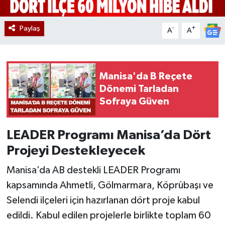
Paylaş
-
+
A
A
Manisa'da B Reçete
Dönemi Tarladan
Sofraya Güven
LEADER Programı Manisa’da Dört
Projeyi Destekleyecek
Manisa’da AB destekli LEADER Programı
kapsamında Ahmetli, Gölmarmara, Köprübaşı ve
Selendi ilçeleri için hazırlanan dört proje kabul
edildi. Kabul edilen projelerle birlikte toplam 60