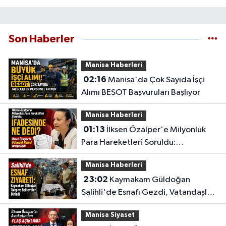
Son Haberler
Manisa Haberleri
02:16
Manisa'da Çok Sayıda İşçi
Alımı BESOT Başvuruları Başlıyor
Manisa Haberleri
01:13
İlksen Özalper'e Milyonluk
Para Hareketleri Soruldu:
İfadesinde Ne Dedi?
Manisa Haberleri
23:02
Kaymakam Güldoğan
Salihli'de Esnafı Gezdi, Vatandaşları
Dinledi
Manisa Siyaset