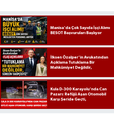
Manisa'da Çok Sayıda İşçi Alımı
BESOT Başvuruları Başlıyor
İlksen Özalper'in Avukatından
Açıklama Tutuklama Bir
Mahkûmiyet Değildir,
Kula D-300 Karayolu'nda Can
Pazarı: Refüjü Aşan Otomobil
Karşı Şeride Geçti,