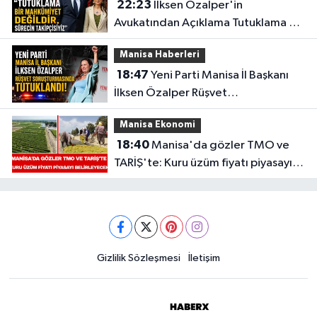
22:23
İlksen Özalper'in
Avukatından Açıklama Tutuklama Bir
Mahkûmiyet Değildir,
Manisa Haberleri
18:47
Yeni Parti Manisa İl Başkanı
İlksen Özalper Rüşvet
Soruşturmasında Tutuklandı!
Manisa Ekonomi
18:40
Manisa'da gözler TMO ve
TARİŞ'te: Kuru üzüm fiyatı piyasayı
belirleyecek
Gizlilik Sözleşmesi
İletişim