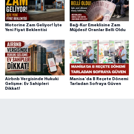
Motorine Zam Geliyor! İşte
Bağ-Kur Emeklisine Zam
Yeni Fiyat Beklentisi
Müjdesi! Oranlar Belli Oldu
Airbnb Vergisinde Hukuki
Manisa'da B Reçete Dönemi
Gelişme: Ev Sahipleri
Tarladan Sofraya Güven
Dikkat!