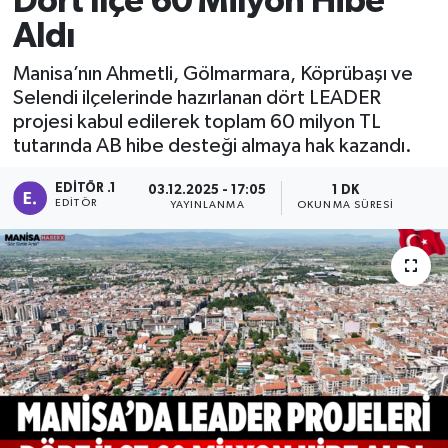
Dört İlçe 60 Milyon Hibe
Aldı
Manisaspor
Manisa’nın Ahmetli, Gölmarmara, Köprübaşı ve
Sağlık
Selendi ilçelerinde hazırlanan dört LEADER
projesi kabul edilerek toplam 60 milyon TL
Siyaset
tutarında AB hibe desteği almaya hak kazandı.
Spor
EDITÖR .1
03.12.2025 - 17:05
1 DK
EDITÖR
YAYINLANMA
OKUNMA SÜRESI
Yaşam
Gizlilik Sözleşmesi
İletişim