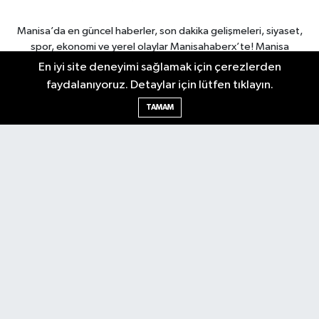
Manisa’da en güncel haberler, son dakika gelişmeleri, siyaset,
spor, ekonomi ve yerel olaylar Manisahaberx’te! Manisa
haberlerini anbean takip edin.
En iyi site deneyimi sağlamak için çerezlerden
faydalanıyoruz. Detaylar için lütfen tıklayın.
TAMAM
Manisa Nöbetçi Eczaneler
Manisa Hava Durumu
Manisa Namaz Vakitleri
Manisa Trafik Yoğunluk
Haritası
Puan Durumu ve Fikstür
Tüm Manşetler
Son Dakika Haberleri
Haber Arşivi
RSS
Copyright © 2026. Her hakkı saklıdır.