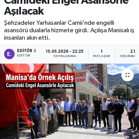
Camideki Engel Asansörle
Aşılacak
Manisaspor
Şehzadeler Yarhasanlar Camii'nde engelli
Sağlık
asansörü dualarla hizmete girdi. Açılışa Manisalı iş
insanları akın etti.
Siyaset
EDITÖR .1
15.05.2026 - 22:25
1
2 D
EDITÖR
YAYINLANMA
PAYLAŞIM
OKUNMA S
Spor
Yaşam
Gizlilik Sözleşmesi
İletişim