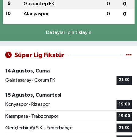
9
Gaziantep FK
0
0
10
Alanyaspor
0
0
Detaylar için tıklayın
Süper Lig Fikstür
14 Ağustos, Cuma
Galatasaray - Çorum FK
21:30
15 Ağustos, Cumartesi
Konyaspor - Rizespor
19:00
Kasımpaşa - Trabzonspor
19:00
Gençlerbirliği S.K. - Fenerbahçe
21:30