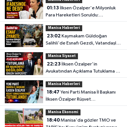
01:13
İlksen Özalper'e Milyonluk
Para Hareketleri Soruldu:
İfadesinde Ne Dedi?
Manisa Haberleri
23:02
Kaymakam Güldoğan
Salihli'de Esnafı Gezdi, Vatandaşları
Dinledi
Manisa Siyaset
22:23
İlksen Özalper'in
Avukatından Açıklama Tutuklama Bir
Mahkûmiyet Değildir,
Manisa Haberleri
18:47
Yeni Parti Manisa İl Başkanı
İlksen Özalper Rüşvet
Soruşturmasında Tutuklandı!
Manisa Ekonomi
18:40
Manisa'da gözler TMO ve