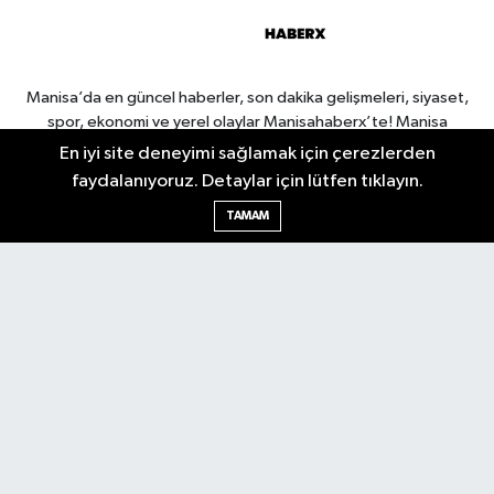
Manisa’da en güncel haberler, son dakika gelişmeleri, siyaset,
spor, ekonomi ve yerel olaylar Manisahaberx’te! Manisa
haberlerini anbean takip edin.
En iyi site deneyimi sağlamak için çerezlerden
faydalanıyoruz. Detaylar için lütfen tıklayın.
TAMAM
Manisa Nöbetçi Eczaneler
Manisa Hava Durumu
Manisa Namaz Vakitleri
Manisa Trafik Yoğunluk
Haritası
Puan Durumu ve Fikstür
Tüm Manşetler
Son Dakika Haberleri
Haber Arşivi