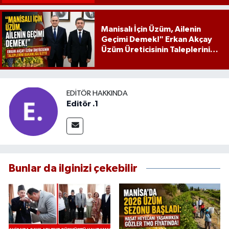
Manisalı İçin Üzüm, Ailenin
Geçimi Demek!" Erkan Akçay
Üzüm Üreticisinin Taleplerini
Bakanlığa İletti
EDITÖR HAKKINDA
Editör .1
Bunlar da ilginizi çekebilir