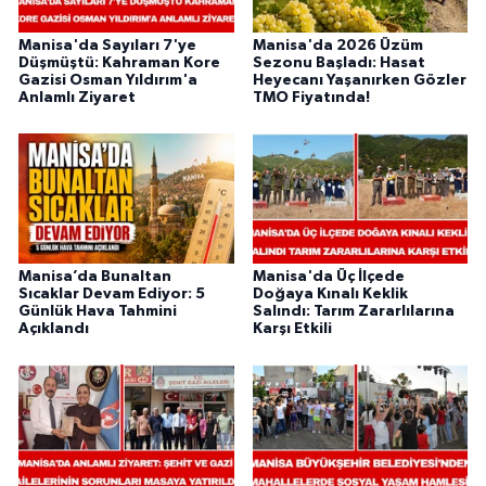
Manisa'da Sayıları 7'ye
Manisa'da 2026 Üzüm
Düşmüştü: Kahraman Kore
Sezonu Başladı: Hasat
Gazisi Osman Yıldırım'a
Heyecanı Yaşanırken Gözler
Anlamlı Ziyaret
TMO Fiyatında!
Manisa’da Bunaltan
Manisa'da Üç İlçede
Sıcaklar Devam Ediyor: 5
Doğaya Kınalı Keklik
Günlük Hava Tahmini
Salındı: Tarım Zararlılarına
Açıklandı
Karşı Etkili