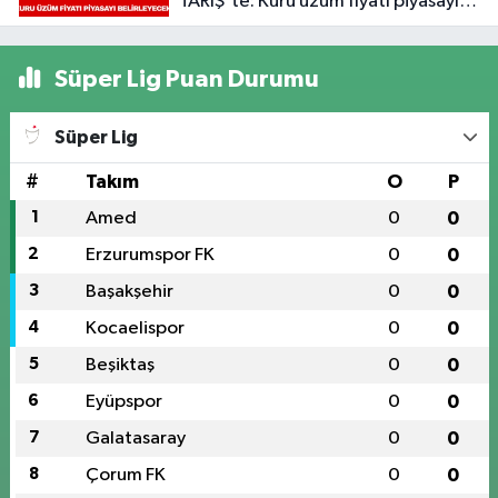
TARİŞ'te: Kuru üzüm fiyatı piyasayı
belirleyecek
Süper Lig Puan Durumu
Süper Lig
#
Takım
O
P
1
Amed
0
0
2
Erzurumspor FK
0
0
3
Başakşehir
0
0
4
Kocaelispor
0
0
5
Beşiktaş
0
0
6
Eyüpspor
0
0
7
Galatasaray
0
0
8
Çorum FK
0
0