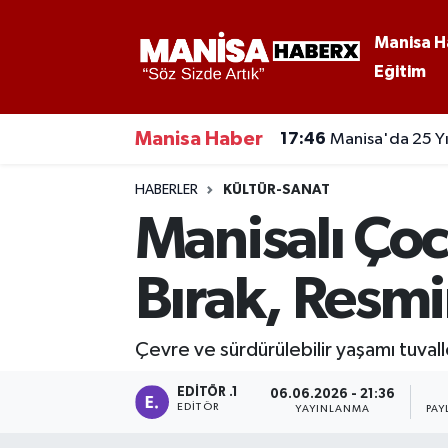
Manisa H
Eğitim
Asayiş
Manisa Nöbetçi Eczaneler
Eğitim
Manisa Hava Durumu
Manisa Haber
17:46
Manisa'da 25 Yıl
Ekonomi
Manisa Namaz Vakitleri
HABERLER
KÜLTÜR-SANAT
Manisalı Çoc
Genel
Manisa Trafik Yoğunluk Haritası
Bırak, Resmi
Güncel
Süper Lig Puan Durumu ve Fikstür
Gündem
Tüm Manşetler
Çevre ve sürdürülebilir yaşamı tuvall
Kültür-Sanat
Son Dakika Haberleri
EDITÖR .1
06.06.2026 - 21:36
EDITÖR
YAYINLANMA
PAY
Manisa Haber
Haber Arşivi