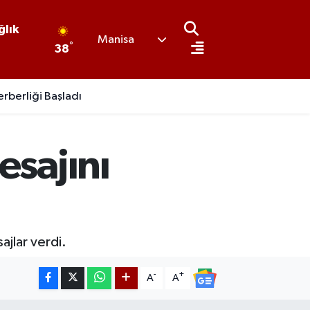
ğlık
Manisa
°
38
erberliği Başladı
esajını
ajlar verdi.
-
+
A
A