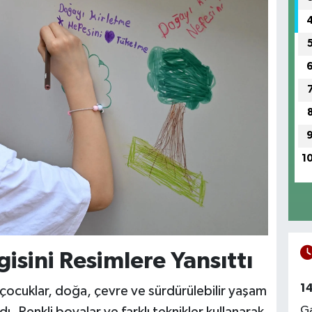
1
sini Resimlere Yansıttı
1
 çocuklar, doğa, çevre ve sürdürülebilir yaşam
Ga