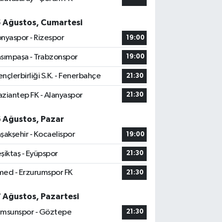
5 Ağustos, Cumartesi
nyaspor - Rizespor
19:00
sımpaşa - Trabzonspor
19:00
nçlerbirliği S.K. - Fenerbahçe
21:30
ziantep FK - Alanyaspor
21:30
6 Ağustos, Pazar
şakşehir - Kocaelispor
19:00
şiktaş - Eyüpspor
21:30
ed - Erzurumspor FK
21:30
7 Ağustos, Pazartesi
msunspor - Göztepe
21:30