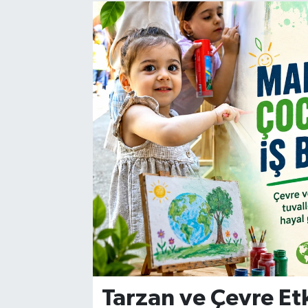
Manisaspor
Sağlık
Siyaset
Spor
Yaşam
Gizlilik Sözleşmesi
İletişim
Tarzan ve Çevre Et