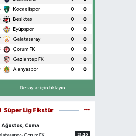
4
Kocaelispor
0
0
5
Beşiktaş
0
0
6
Eyüpspor
0
0
7
Galatasaray
0
0
8
Çorum FK
0
0
9
Gaziantep FK
0
0
0
Alanyaspor
0
0
Detaylar için tıklayın
Süper Lig Fikstür
4 Ağustos, Cuma
latasaray - Çorum FK
21:30