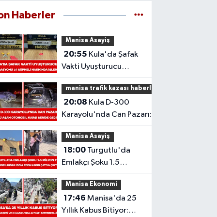
on Haberler
Manisa Asayiş
20:55
Kula'da Şafak
Vakti Uyuşturucu
Operasyonu: 14
manisa trafik kazası haberleri
Şüpheli Hakkında
20:08
Kula D-300
İşlem
Karayolu'nda Can Pazarı:
Refüjü Aşan Otomobil Karşı
Manisa Asayiş
Şeride Geçti,
18:00
Turgutlu'da
Emlakçı Şoku 1.5
Milyon TL
Manisa Ekonomi
Dolandırıldığını İddia
17:46
Manisa'da 25
Eden Kadın Çatıya
Yıllık Kabus Bitiyor:
Çıktı