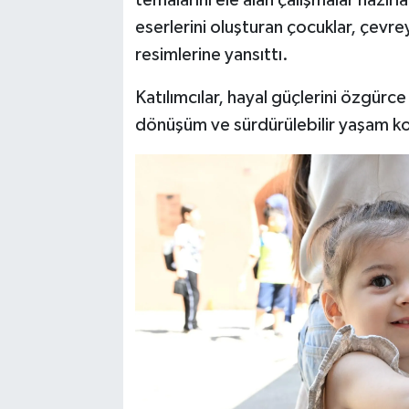
temalarını ele alan çalışmalar hazırla
eserlerini oluşturan çocuklar, çevrey
resimlerine yansıttı.
Katılımcılar, hayal güçlerini özgürc
dönüşüm ve sürdürülebilir yaşam konu