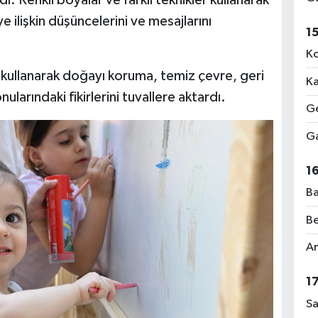
dı. Renkli boyalar ve farklı teknikler kullanarak
e ilişkin düşüncelerini ve mesajlarını
1
Ko
e kullanarak doğayı koruma, temiz çevre, geri
Ka
larındaki fikirlerini tuvallere aktardı.
Ge
Ga
1
Ba
Be
Am
1
Sa