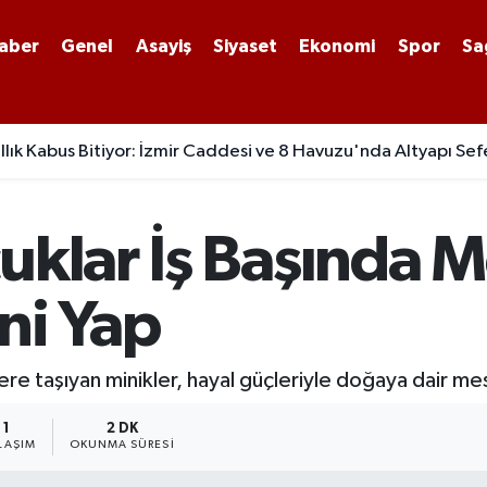
aber
Genel
Asayiş
Siyaset
Ekonomi
Spor
Sa
lık Kabus Bitiyor: İzmir Caddesi ve 8 Havuzu'nda Altyapı Sef
uklar İş Başında M
ni Yap
ere taşıyan minikler, hayal güçleriyle doğaya dair mes
1
2 DK
LAŞIM
OKUNMA SÜRESI