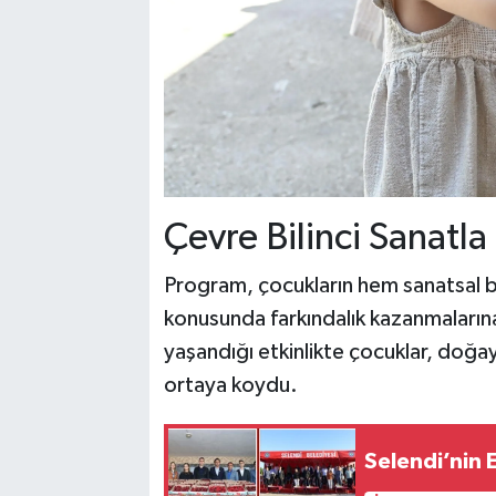
Çevre Bilinci Sanatla
Program, çocukların hem sanatsal be
konusunda farkındalık kazanmalarına 
yaşandığı etkinlikte çocuklar, doğaya 
ortaya koydu.
Selendi’nin E