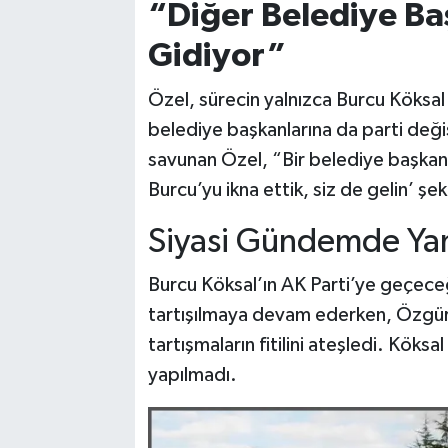
“Diğer Belediye Baş
Gidiyor”
Özel, sürecin yalnızca Burcu Köksal il
belediye başkanlarına da parti değ
savunan Özel, “Bir belediye başkanım
Burcu’yu ikna ettik, siz de gelin’ şek
Siyasi Gündemde Yan
Burcu Köksal’ın AK Parti’ye geçec
tartışılmaya devam ederken, Özgür 
tartışmaların fitilini ateşledi. Köks
yapılmadı.