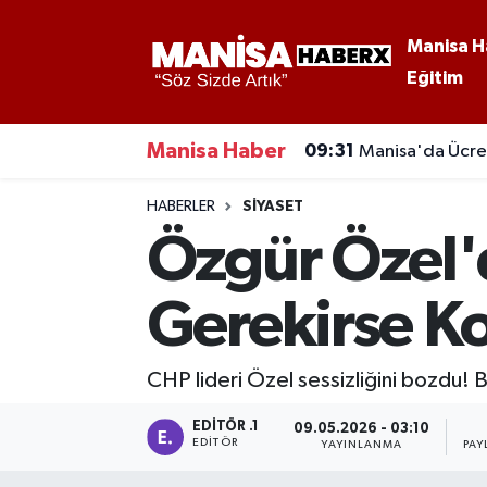
Manisa H
Eğitim
Asayiş
Manisa Nöbetçi Eczaneler
Eğitim
Manisa Hava Durumu
Manisa Haber
09:31
Manisa'da Ücret
Ekonomi
Manisa Namaz Vakitleri
HABERLER
SIYASET
Özgür Özel'
Genel
Manisa Trafik Yoğunluk Haritası
Gerekirse K
Güncel
Süper Lig Puan Durumu ve Fikstür
Gündem
Tüm Manşetler
CHP lideri Özel sessizliğini bozdu! B
Kültür-Sanat
Son Dakika Haberleri
EDITÖR .1
09.05.2026 - 03:10
EDITÖR
YAYINLANMA
PAY
Manisa Haber
Haber Arşivi