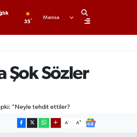
ğlık
Manisa
°
35
a Şok Sözler
epki: "Neyle tehdit ettiler?
-
+
A
A