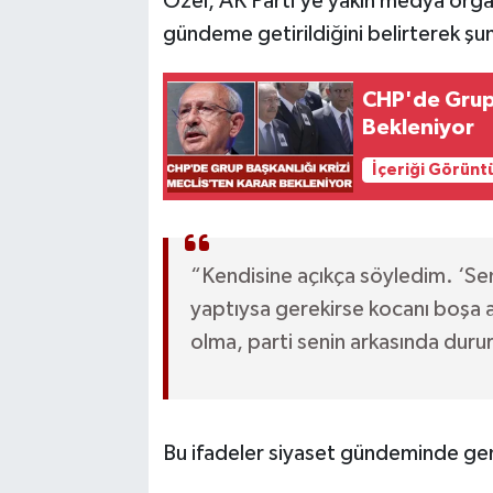
Özel, AK Parti’ye yakın medya organlar
gündeme getirildiğini belirterek şun
CHP'de Grup 
Bekleniyor
İçeriği Görünt
“Kendisine açıkça söyledim. ‘Sen
yaptıysa gerekirse kocanı boşa 
olma, parti senin arkasında duru
Bu ifadeler siyaset gündeminde gen