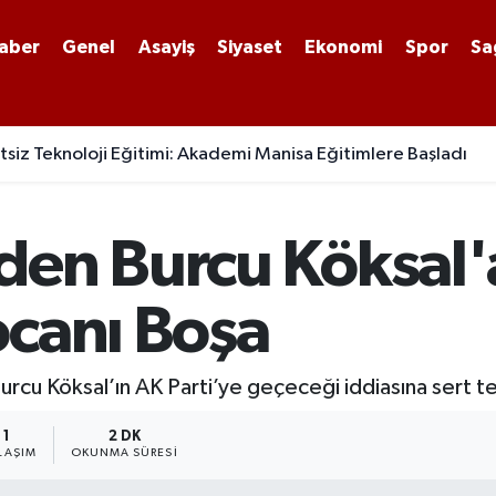
aber
Genel
Asayiş
Siyaset
Ekonomi
Spor
Sa
siz Teknoloji Eğitimi: Akademi Manisa Eğitimlere Başladı
den Burcu Köksal'
ocanı Boşa
urcu Köksal’ın AK Parti’ye geçeceği iddiasına sert t
1
2 DK
LAŞIM
OKUNMA SÜRESI