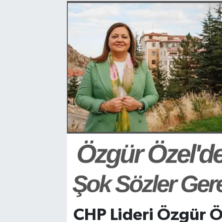
Manisaspor
Sağlık
Siyaset
Spor
Yaşam
Gizlilik Sözleşmesi
İletişim
CHP Lideri Özgür Ö