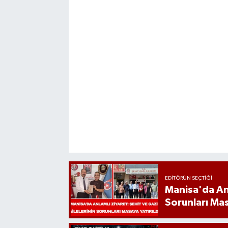
EDITÖRÜN SEÇTIĞI
Manisa'da Anl
Sorunları Mas