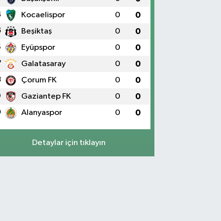
4
Kocaelispor
0
0
5
Beşiktaş
0
0
6
Eyüpspor
0
0
7
Galatasaray
0
0
8
Çorum FK
0
0
9
Gaziantep FK
0
0
0
Alanyaspor
0
0
Detaylar için tıklayın