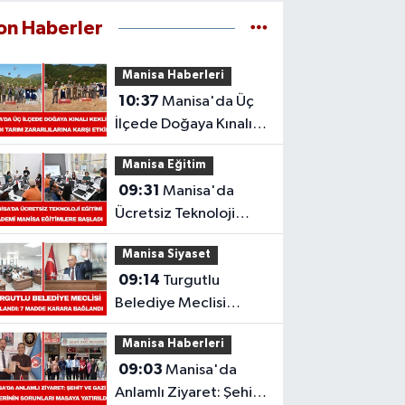
on Haberler
Manisa Haberleri
10:37
Manisa'da Üç
İlçede Doğaya Kınalı
Keklik Salındı: Tarım
Manisa Eğitim
Zararlılarına Karşı Etkili
09:31
Manisa'da
Ücretsiz Teknoloji
Eğitimi: Akademi
Manisa Siyaset
Manisa Eğitimlere
09:14
Turgutlu
Başladı
Belediye Meclisi
Toplandı: 7 Madde
Manisa Haberleri
Karara Bağlandı
09:03
Manisa'da
Anlamlı Ziyaret: Şehit