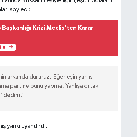
ında Köksal’ın eşiyle ilgili çeşitli iddiaların
ları söyledi:
Başkanlığı Krizi Meclis'ten Karar
üle
in arkanda dururuz. Eğer eşin yanlış
ama partine bunu yapma. Yanlışa ortak
r’ dedim.”
iş yankı uyandırdı.