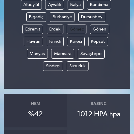
Altıeylül
Ayvalık
Balya
Bandırma
Bigadiç
Burhaniye
Dursunbey
Edremit
Erdek
Gömeç
Gönen
Havran
İvrindi
Karesi
Kepsut
Manyas
Marmara
Savaştepe
Sındırgı
Susurluk
NEM
BASINÇ
%42
1012 HPA
hpa