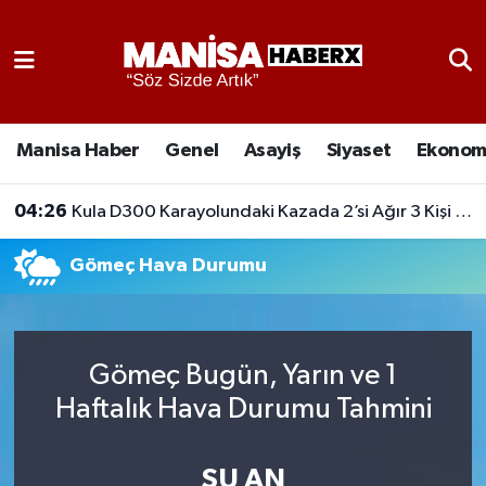
Asayiş
Manisa Nöbetçi Eczaneler
Eğitim
Manisa Hava Durumu
Manisa Haber
Genel
Asayiş
Siyaset
Ekonom
Ekonomi
Manisa Namaz Vakitleri
04:26
Kula D300 Karayolundaki Kazada 2’si Ağır 3 Kişi Yaralandı
Genel
Manisa Trafik Yoğunluk Haritası
Gömeç Hava Durumu
Güncel
Süper Lig Puan Durumu ve Fikstür
Gündem
Tüm Manşetler
Gömeç Bugün, Yarın ve 1
Haftalık Hava Durumu Tahmini
Kültür-Sanat
Son Dakika Haberleri
Manisa Haber
Haber Arşivi
ŞU AN