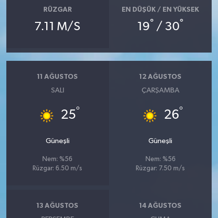
RÜZGAR
EN DÜŞÜK / EN YÜKSEK
°
°
7.11 M/S
19
/ 30
11 AĞUSTOS
12 AĞUSTOS
SALI
ÇARŞAMBA
°
°
25
26
Güneşli
Güneşli
Nem: %56
Nem: %56
Rüzgar: 6.50 m/s
Rüzgar: 7.50 m/s
13 AĞUSTOS
14 AĞUSTOS