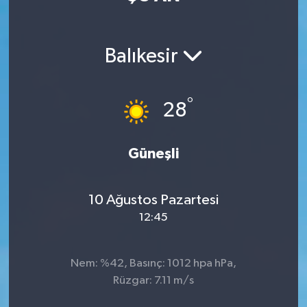
Manisaspor
Balıkesir
Sağlık
Siyaset
°
28
Spor
Güneşli
Yaşam
10 Ağustos Pazartesi
Gizlilik Sözleşmesi
12:45
İletişim
Nem: %42, Basınç: 1012 hpa hPa,
Rüzgar: 7.11 m/s