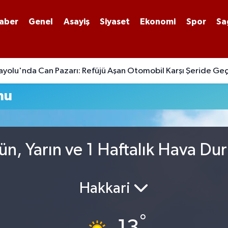
aber
Genel
Asayiş
Siyaset
Ekonomi
Spor
Sa
yolu'nda Can Pazarı: Refüjü Aşan Otomobil Karşı Şeride Geç
mu
ün, Yarın ve 1 Haftalık Hava Du
Hakkari
°