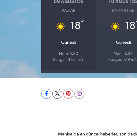
09 AĞUSTOS
10 AĞUSTO
PAZAR
PAZARTESI
°
18
18
Güneşli
Güneşli
Nem: %30
Nem: %38
Rüzgar: 4.81 m/s
Rüzgar: 7.19 m/
Manisa’da en güncel haberler, son dakik