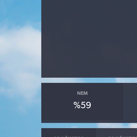
Manisaspor
Sağlık
Siyaset
Spor
Yaşam
Gizlilik Sözleşmesi
NEM
%59
İletişim