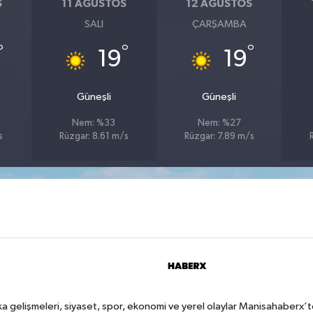
S
11 AĞUSTOS
12 AĞUSTOS
SALI
ÇARŞAMBA
°
°
°
19
19
Güneşli
Güneşli
Nem: %33
Nem: %27
s
Rüzgar: 8.61 m/s
Rüzgar: 7.89 m/s
a gelişmeleri, siyaset, spor, ekonomi ve yerel olaylar Manisahaberx’t