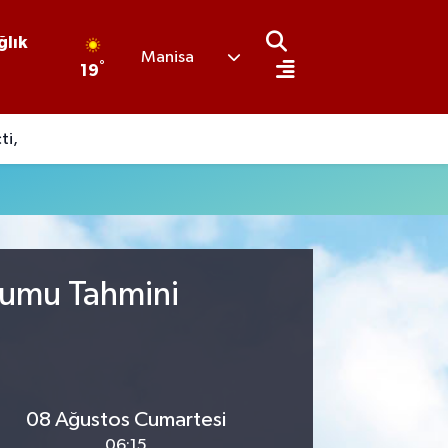
ğlık
Manisa
°
19
ti,
rumu Tahmini
08 Ağustos Cumartesi
06:15