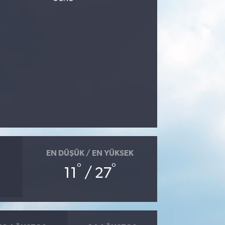
EN DÜŞÜK / EN YÜKSEK
°
°
11
/ 27