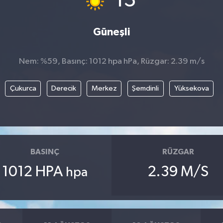
13
Güneşli
Nem: %59, Basınç: 1012 hpa hPa, Rüzgar: 2.39 m/s
Çukurca
Derecik
Merkez
Şemdinli
Yüksekova
BASINÇ
RÜZGAR
1012 HPA
2.39 M/S
hpa