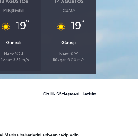
13 AĞUSTOS
14 AĞUSTOS
PERŞEMBE
CUMA
°
°
19
19
Güneşli
Güneşli
Nem: %24
Nem: %29
Rüzgar: 3.81 m/s
Rüzgar: 6.00 m/s
Gizlilik Sözleşmesi
İletişim
e! Manisa haberlerini anbean takip edin.