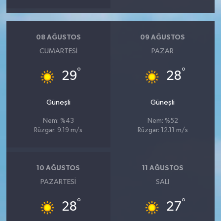
08 AĞUSTOS
09 AĞUSTOS
CUMARTESI
PAZAR
°
°
29
28
Güneşli
Güneşli
Nem: %43
Nem: %52
Rüzgar: 9.19 m/s
Rüzgar: 12.11 m/s
10 AĞUSTOS
11 AĞUSTOS
PAZARTESI
SALI
°
°
28
27