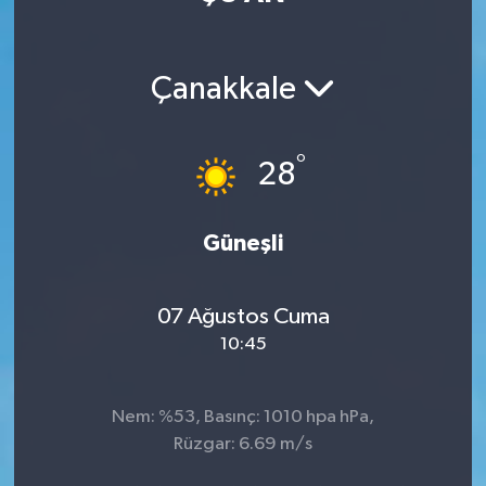
Manisaspor
Çanakkale
Sağlık
Siyaset
°
28
Spor
Güneşli
Yaşam
07 Ağustos Cuma
Gizlilik Sözleşmesi
10:45
İletişim
Nem: %53, Basınç: 1010 hpa hPa,
Rüzgar: 6.69 m/s