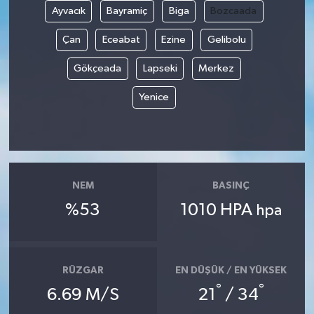
Ayvacık
Bayramiç
Biga
Bozcaada
Çan
Eceabat
Ezine
Gelibolu
Gökçeada
Lapseki
Merkez
Yenice
NEM
BASINÇ
%53
1010 HPA
hpa
RÜZGAR
EN DÜŞÜK / EN YÜKSEK
°
°
6.69 M/S
21
/ 34