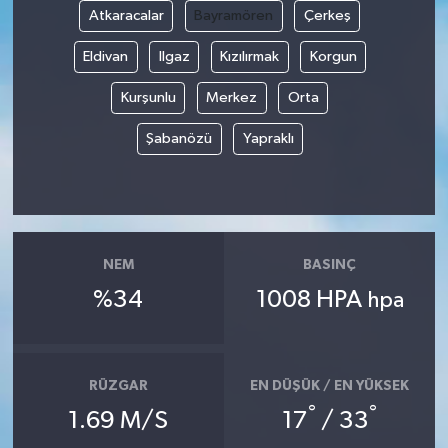
Atkaracalar
Bayramören
Çerkeş
Eldivan
Ilgaz
Kızılırmak
Korgun
Kurşunlu
Merkez
Orta
Şabanözü
Yapraklı
NEM
BASINÇ
%34
1008 HPA
hpa
RÜZGAR
EN DÜŞÜK / EN YÜKSEK
°
°
1.69 M/S
17
/ 33