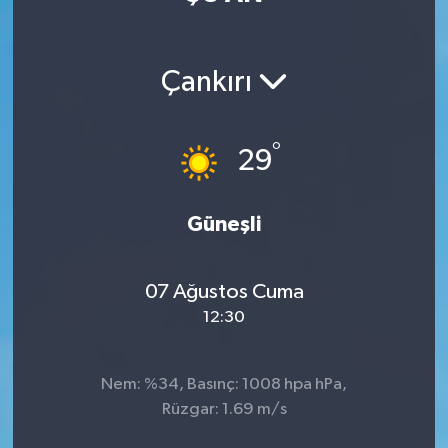
Manisaspor
Çankırı
Sağlık
Siyaset
°
29
Spor
Güneşli
Yaşam
07 Ağustos Cuma
Gizlilik Sözleşmesi
12:30
İletişim
Nem: %34, Basınç: 1008 hpa hPa,
Rüzgar: 1.69 m/s