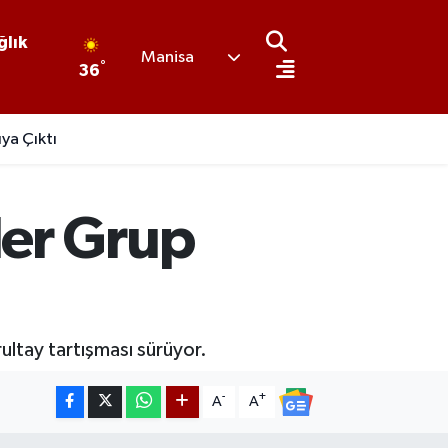
ğlık
Manisa
°
36
ya Çıktı
ler Grup
ultay tartışması sürüyor.
-
+
A
A