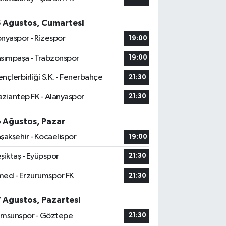
5 Ağustos, Cumartesi
nyaspor - Rizespor
19:00
sımpaşa - Trabzonspor
19:00
nçlerbirliği S.K. - Fenerbahçe
21:30
ziantep FK - Alanyaspor
21:30
6 Ağustos, Pazar
şakşehir - Kocaelispor
19:00
şiktaş - Eyüpspor
21:30
ed - Erzurumspor FK
21:30
7 Ağustos, Pazartesi
msunspor - Göztepe
21:30