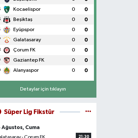
4
Kocaelispor
0
0
5
Beşiktaş
0
0
6
Eyüpspor
0
0
7
Galatasaray
0
0
8
Çorum FK
0
0
9
Gaziantep FK
0
0
0
Alanyaspor
0
0
Detaylar için tıklayın
Süper Lig Fikstür
4 Ağustos, Cuma
latasaray - Çorum FK
21:30