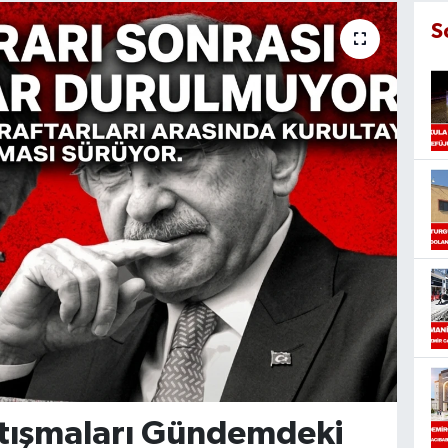
S
rtışmaları Gündemdeki