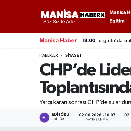
Manisa H
Eğitim
Asayiş
Manisa Nöbetçi Eczaneler
Eğitim
Manisa Hava Durumu
Manisa Haber
18:00
Turgutlu'da Emla
Ekonomi
Manisa Namaz Vakitleri
HABERLER
SIYASET
CHP’de Lide
Genel
Manisa Trafik Yoğunluk Haritası
Toplantısınd
Güncel
Süper Lig Puan Durumu ve Fikstür
Gündem
Tüm Manşetler
Yargı kararı sonrası CHP’de sular dur
Kültür-Sanat
Son Dakika Haberleri
EDITÖR .1
02.06.2026 - 10:07
02.
EDITÖR
YAYINLANMA
Manisa Haber
Haber Arşivi