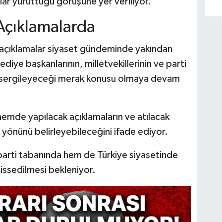
ar yürüttüğü görüşüne yer veriliyor.
Açıklamalarda
klı açıklamalar siyaset gündeminde yakından
diye başkanlarının, milletvekillerinin ve parti
um sergileyeceği merak konusu olmaya devam
emde yapılacak açıklamaların ve atılacak
 yönünü belirleyebileceğini ifade ediyor.
arti tabanında hem de Türkiye siyasetinde
issedilmesi bekleniyor.