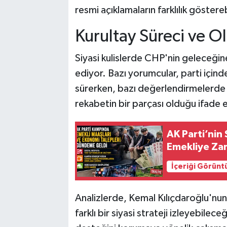
resmi açıklamaların farklılık gösterebi
Kurultay Süreci ve Ol
Siyasi kulislerde CHP'nin geleceğin
ediyor. Bazı yorumcular, parti için
sürerken, bazı değerlendirmelerde 
rekabetin bir parçası olduğu ifade e
AK Parti’nin
Emekliye Za
İçeriği Görünt
Analizlerde, Kemal Kılıçdaroğlu'nun p
farklı bir siyasi strateji izleyebile