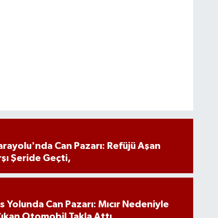
arayolu'nda Can Pazarı: Refüjü Aşan
şı Şeride Geçti,
s Yolunda Can Pazarı: Mıcır Nedeniyle
ıkan Otomobil Takla Attı,