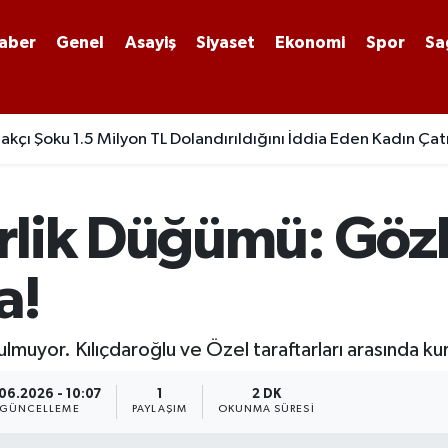
aber
Genel
Asayiş
Siyaset
Ekonomi
Spor
Sa
kçı Şoku 1.5 Milyon TL Dolandırıldığını İddia Eden Kadın Çatı
rlik Düğümü: Göz
a!
ulmuyor. Kılıçdaroğlu ve Özel taraftarları arasında kur
06.2026 - 10:07
1
2 DK
GÜNCELLEME
PAYLAŞIM
OKUNMA SÜRESI