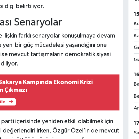
ldiği belirtiliyor.
1
ası Senaryolar
Ko
e ilişkin farklı senaryolar konuşulmaya devam
Ka
de yeni bir güç mücadelesi yaşandığını öne
Ge
ise mevcut tartışmaların demokratik siyasi
Ga
diliyor.
1
 Sakarya Kampında Ekonomi Krizi
Ba
m Çıkmazı
Be
üle
Am
arti içerisinde yeniden etkili olabilmek için
1
ceği değerlendirilirken, Özgür Özel'in de mevcut
Sa