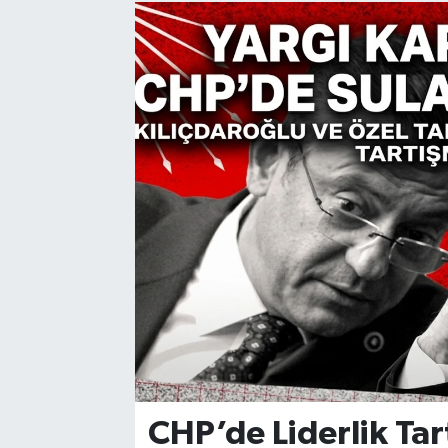
Manisaspor
Sağlık
Siyaset
Spor
Yaşam
Gizlilik Sözleşmesi
İletişim
CHP’de Liderlik Ta