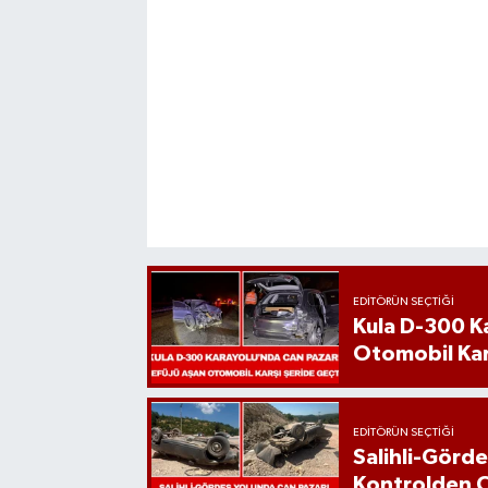
EDITÖRÜN SEÇTIĞI
Kula D-300 K
Otomobil Kar
EDITÖRÜN SEÇTIĞI
Salihli-Görde
Kontrolden Ç