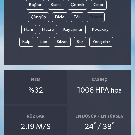
Bağlar
Bismil
Çermik
Çınar
Çüngüş
Dicle
Eğil
Ergani
Hani
Hazro
Kayapınar
Kocaköy
Kulp
Lice
Silvan
Sur
Yenişehir
NEM
BASINÇ
%32
1006 HPA
hpa
RÜZGAR
EN DÜŞÜK / EN YÜKSEK
°
°
2.19 M/S
24
/ 38