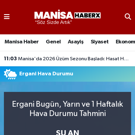
Asayiş
Manisa Nöbetçi Eczaneler
Eğitim
Manisa Hava Durumu
Manisa Haber
Genel
Asayiş
Siyaset
Ekonom
Ekonomi
Manisa Namaz Vakitleri
11:03
Manisa'da 2026 Üzüm Sezonu Başladı: Hasat Heyecanı Yaşanırken Gözler TMO Fiyatında!
Genel
Manisa Trafik Yoğunluk Haritası
Ergani Hava Durumu
Güncel
Süper Lig Puan Durumu ve Fikstür
Gündem
Tüm Manşetler
Ergani Bugün, Yarın ve 1 Haftalık
Hava Durumu Tahmini
Kültür-Sanat
Son Dakika Haberleri
Manisa Haber
Haber Arşivi
ŞU AN