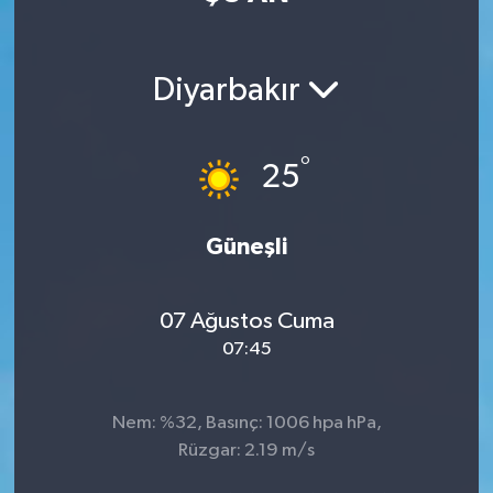
Manisaspor
Diyarbakır
Sağlık
Siyaset
°
25
Spor
Güneşli
Yaşam
07 Ağustos Cuma
Gizlilik Sözleşmesi
07:45
İletişim
Nem: %32, Basınç: 1006 hpa hPa,
Rüzgar: 2.19 m/s