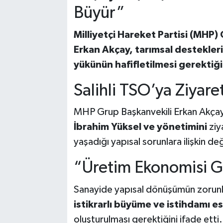
Büyür”
Milliyetçi Hareket Partisi (MHP)
Erkan Akçay, tarımsal desteklerin 
yükünün hafifletilmesi gerektiği
Salihli TSO’ya Ziyare
MHP Grup Başkanvekili Erkan Akça
İbrahim Yüksel ve yönetimini
ziy
yaşadığı yapısal sorunlara ilişkin 
“Üretim Ekonomisi G
Sanayide yapısal dönüşümün zorunl
istikrarlı büyüme ve istihdamı e
oluşturulması gerektiğini ifade ett