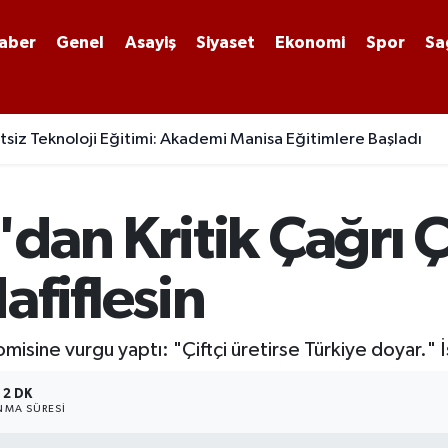
aber
Genel
Asayiş
Siyaset
Ekonomi
Spor
Sa
siz Teknoloji Eğitimi: Akademi Manisa Eğitimlere Başladı
dan Kritik Çağrı Ç
afiflesin
omisine vurgu yaptı: "Çiftçi üretirse Türkiye doyar."
2 DK
MA SÜRESI