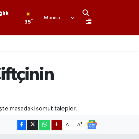
ğlık
Manisa
°
35
iftçinin
 İşte masadaki somut talepler.
-
+
A
A