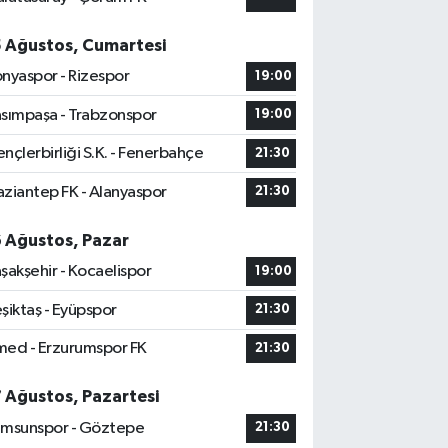
5 Ağustos, Cumartesi
nyaspor - Rizespor
19:00
sımpaşa - Trabzonspor
19:00
nçlerbirliği S.K. - Fenerbahçe
21:30
ziantep FK - Alanyaspor
21:30
6 Ağustos, Pazar
şakşehir - Kocaelispor
19:00
şiktaş - Eyüpspor
21:30
ed - Erzurumspor FK
21:30
7 Ağustos, Pazartesi
msunspor - Göztepe
21:30