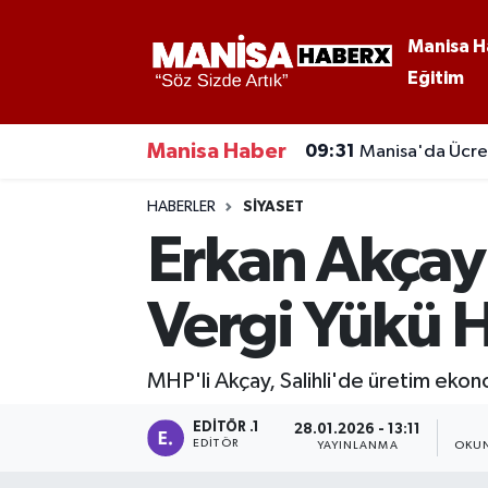
Manisa H
Eğitim
Asayiş
Manisa Nöbetçi Eczaneler
Eğitim
Manisa Hava Durumu
Manisa Haber
09:31
Manisa'da Ücret
Ekonomi
Manisa Namaz Vakitleri
HABERLER
SIYASET
Erkan Akçay'
Genel
Manisa Trafik Yoğunluk Haritası
Vergi Yükü H
Güncel
Süper Lig Puan Durumu ve Fikstür
Gündem
Tüm Manşetler
MHP'li Akçay, Salihli'de üretim ekon
Kültür-Sanat
Son Dakika Haberleri
EDITÖR .1
28.01.2026 - 13:11
EDITÖR
YAYINLANMA
OKUN
Manisa Haber
Haber Arşivi