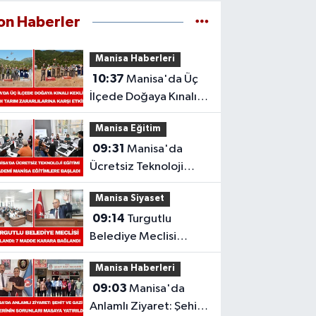
on Haberler
Manisa Haberleri
10:37
Manisa'da Üç
İlçede Doğaya Kınalı
Keklik Salındı: Tarım
Manisa Eğitim
Zararlılarına Karşı Etkili
09:31
Manisa'da
Ücretsiz Teknoloji
Eğitimi: Akademi
Manisa Siyaset
Manisa Eğitimlere
09:14
Turgutlu
Başladı
Belediye Meclisi
Toplandı: 7 Madde
Manisa Haberleri
Karara Bağlandı
09:03
Manisa'da
Anlamlı Ziyaret: Şehit