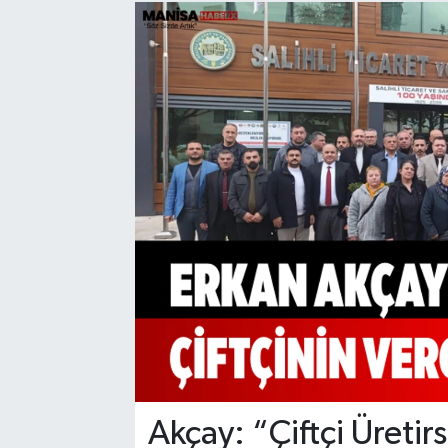
Manisaspor
Sağlık
Siyaset
Spor
Yaşam
Gizlilik Sözleşmesi
İletişim
Akçay: “Çiftçi Üretir