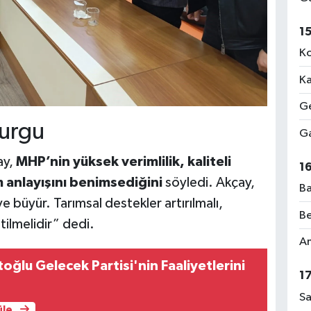
1
Ko
Ka
Ge
Vurgu
Ga
ay,
MHP’nin yüksek verimlilik, kaliteli
1
m anlayışını benimsediğini
söyledi. Akçay,
Ba
ye büyür. Tarımsal destekler artırılmalı,
Be
etilmelidir” dedi.
Am
ğlu Gelecek Partisi'nin Faaliyetlerini
1
Sa
üle