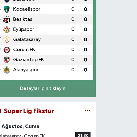
4
Kocaelispor
0
0
5
Beşiktaş
0
0
6
Eyüpspor
0
0
7
Galatasaray
0
0
8
Çorum FK
0
0
9
Gaziantep FK
0
0
0
Alanyaspor
0
0
Detaylar için tıklayın
Süper Lig Fikstür
4 Ağustos, Cuma
latasaray - Çorum FK
21:30