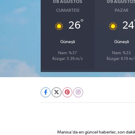
08 AĞUSTOS
09 AĞUSTO
CUMARTESI
PAZAR
°
26
24
Güneşli
Güneşli
Nem: %37
Nem: %33
Rüzgar: 5.39 m/s
Rüzgar: 6.19 m/
Manisa’da en güncel haberler, son dakik