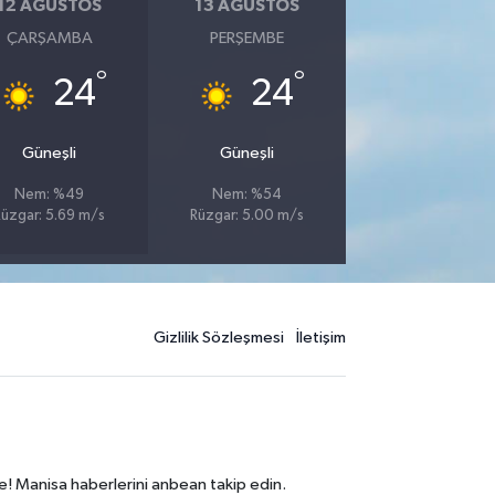
12 AĞUSTOS
13 AĞUSTOS
ÇARŞAMBA
PERŞEMBE
°
°
24
24
Güneşli
Güneşli
Nem: %49
Nem: %54
Rüzgar: 5.69 m/s
Rüzgar: 5.00 m/s
Gizlilik Sözleşmesi
İletişim
e! Manisa haberlerini anbean takip edin.