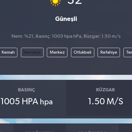
32
Güneşli
Nem: %21, Basınç: 1005 hpa hPa, Rüzgar: 1.50 m/s
Kemah
Kemaliye
Merkez
Otlukbeli
Refahiye
Te
BASINÇ
RÜZGAR
1005 HPA
1.50 M/S
hpa