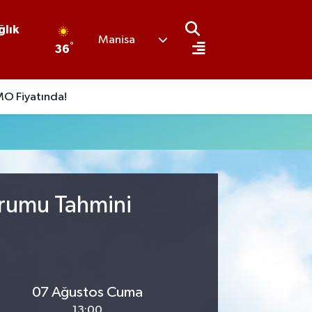
ğlık
Manisa
°
36
O Fiyatında!
urumu Tahmini
07 Ağustos Cuma
13:00