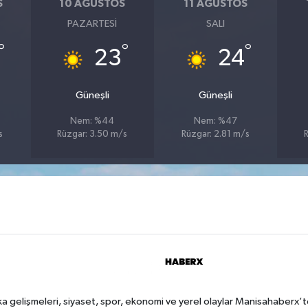
S
10 AĞUSTOS
11 AĞUSTOS
PAZARTESI
SALI
°
°
°
23
24
Güneşli
Güneşli
Nem: %44
Nem: %47
s
Rüzgar: 3.50 m/s
Rüzgar: 2.81 m/s
a gelişmeleri, siyaset, spor, ekonomi ve yerel olaylar Manisahaberx’t