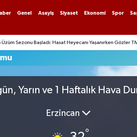
aber
Genel
Asayiş
Siyaset
Ekonomi
Spor
Sa
Üzüm Sezonu Başladı: Hasat Heyecanı Yaşanırken Gözler TM
umu
ün, Yarın ve 1 Haftalık Hava D
Erzincan
°