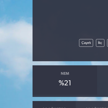
Manisaspor
Sağlık
Siyaset
Çayırlı
İliç
Spor
Yaşam
Gizlilik Sözleşmesi
NEM
%21
İletişim