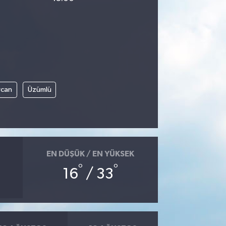
rcan
Üzümlü
EN DÜŞÜK / EN YÜKSEK
°
°
16
/ 33