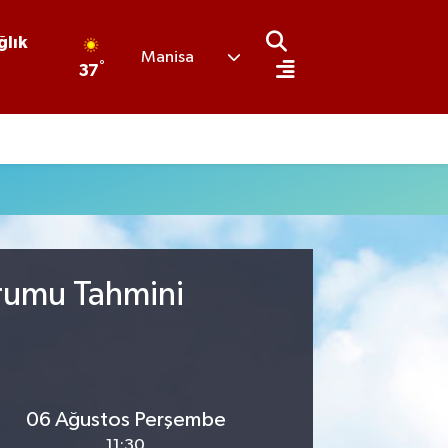
ğlık
Manisa
°
37
urumu Tahmini
06 Ağustos Perşembe
11:30