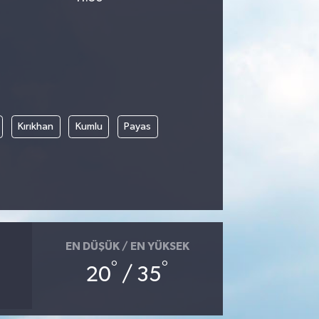
Kırıkhan
Kumlu
Payas
EN DÜŞÜK / EN YÜKSEK
°
°
20
/ 35