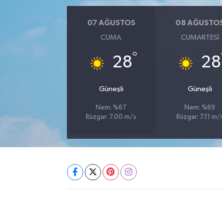
07 AĞUSTOS
08 AĞUSTO
CUMA
CUMARTESI
°
28
28
Güneşli
Güneşli
Nem: %67
Nem: %69
Rüzgar: 7.00 m/s
Rüzgar: 7.11 m/