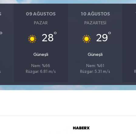
S
09 AĞUSTOS
10 AĞUSTOS
PAZAR
PAZARTESI
°
°
°
28
29
Güneşli
Güneşli
Nem: %66
Nem: %61
s
Rüzgar: 6.81 m/s
Rüzgar: 5.31 m/s
R