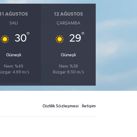
11 AĞUSTOS
12 AĞUSTOS
SALI
ÇARŞAMBA
°
°
30
29
Güneşli
Güneşli
Nem: %49
Nem: %38
üzgar: 4.69 m/s
Rüzgar: 8.50 m/s
Gizlilik Sözleşmesi
İletişim