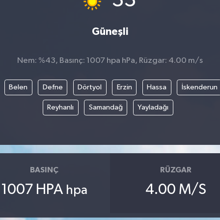
33
Güneşli
Nem: %43, Basınç: 1007 hpa hPa, Rüzgar: 4.00 m/s
Belen
Defne
Dörtyol
Erzin
Hassa
İskenderun
Reyhanlı
Samandağ
Yayladağı
BASINÇ
RÜZGAR
1007 HPA
4.00 M/S
hpa