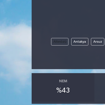
Manisaspor
Sağlık
Siyaset
Altınözü
Antakya
Arsuz
Spor
Yaşam
Gizlilik Sözleşmesi
İletişim
NEM
%43