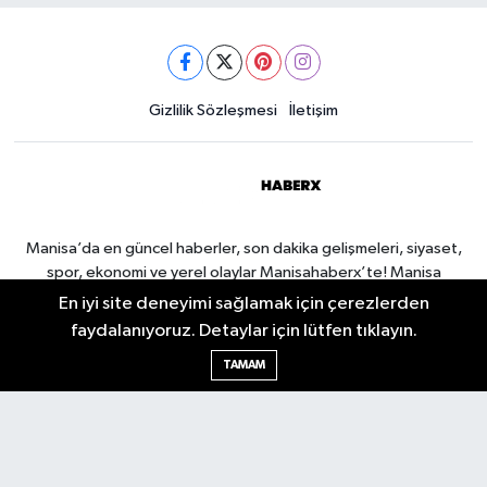
Gizlilik Sözleşmesi
İletişim
Manisa’da en güncel haberler, son dakika gelişmeleri, siyaset,
spor, ekonomi ve yerel olaylar Manisahaberx’te! Manisa
haberlerini anbean takip edin.
En iyi site deneyimi sağlamak için çerezlerden
faydalanıyoruz. Detaylar için lütfen tıklayın.
TAMAM
Manisa Nöbetçi Eczaneler
Manisa Hava Durumu
Manisa Namaz Vakitleri
Manisa Trafik Yoğunluk
Haritası