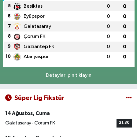
5
Beşiktaş
0
0
6
Eyüpspor
0
0
7
Galatasaray
0
0
8
Çorum FK
0
0
9
Gaziantep FK
0
0
10
Alanyaspor
0
0
Detaylar için tıklayın
Süper Lig Fikstür
14 Ağustos, Cuma
Galatasaray - Çorum FK
21:30