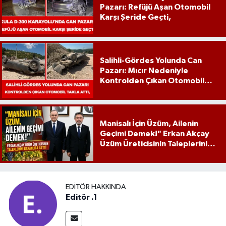
Pazarı: Refüjü Aşan Otomobil
Karşı Şeride Geçti,
Salihli-Gördes Yolunda Can
Pazarı: Mıcır Nedeniyle
Kontrolden Çıkan Otomobil
Takla Attı,
Manisalı İçin Üzüm, Ailenin
Geçimi Demek!" Erkan Akçay
Üzüm Üreticisinin Taleplerini
Bakanlığa İletti
EDITÖR HAKKINDA
Editör .1