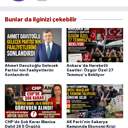
Bunlar da ilginizi çekebilir
Ahmet Davutoğlu Gelecek
Ankara'da Hareketli
Partisi'nin Faaliyetlerini
Saatler: Özgür Özel 27
Sonlandırdı
Temmuz'u Bekliyor
CHP’de Şok Karar Manisa
AK Parti’nin Sakarya
Dahil 26 İl Örgütü
Kampında Ekonomi Krizi