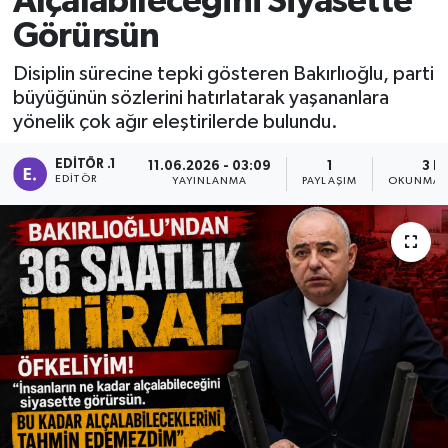
Alçalabileceğini Siyasette
Görürsün
Manisaspor
Disiplin sürecine tepki gösteren Bakırlıoğlu, parti
Sağlık
büyüğünün sözlerini hatırlatarak yaşananlara
yönelik çok ağır eleştirilerde bulundu.
Siyaset
EDITÖR .1
11.06.2026 - 03:09
1
3 D
EDITÖR
YAYINLANMA
PAYLAŞIM
OKUNMA S
Spor
Yaşam
Gizlilik Sözleşmesi
İletişim