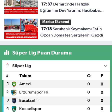
17:37
Demirci'de Hafızlık
Eğitimine Dev Yatırım: Hacıbaba
Fatih Hafızlık Kur’an Kursu’nun
Manisa Ekonomi
Temeli Atıldı
17:18
Saruhanlı Kaymakamı Fatih
Özcan Domates Sergilerini Gezdi
Süper Lig Puan Durumu
Süper Lig
#
Takım
O
P
1
Amed
0
0
2
Erzurumspor FK
0
0
3
Başakşehir
0
0
4
Kocaelispor
0
0