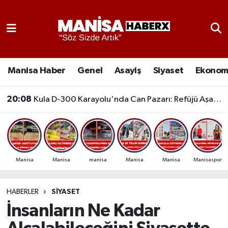
Asayiş
Manisa Nöbetçi Eczaneler
Eğitim
Manisa Hava Durumu
Manisa Haber
Genel
Asayiş
Siyaset
Ekonom
Ekonomi
Manisa Namaz Vakitleri
20:08
Kula D-300 Karayolu'nda Can Pazarı: Refüjü Aşan Otomobil Karşı Şeride Geçti,
Genel
Manisa Trafik Yoğunluk Haritası
Güncel
Süper Lig Puan Durumu ve Fikstür
Manisa
Manisa
manisa
Manisa
Manisa
Manisaspor
Gündem
Tüm Manşetler
HABERLER
SIYASET
Kültür-Sanat
Son Dakika Haberleri
İnsanların Ne Kadar
Manisa Haber
Haber Arşivi