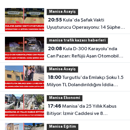
Manisa Asayiş
20:55
Kula'da Şafak Vakti
Uyuşturucu Operasyonu: 14 Şüpheli
Hakkında İşlem
manisa trafik kazası haberleri
20:08
Kula D-300 Karayolu'nda
Can Pazarı: Refüjü Aşan Otomobil
Karşı Şeride Geçti,
Manisa Asayiş
18:00
Turgutlu'da Emlakçı Şoku 1.5
Milyon TL Dolandırıldığını İddia
Eden Kadın Çatıya Çıktı
Manisa Ekonomi
17:46
Manisa'da 25 Yıllık Kabus
Bitiyor: İzmir Caddesi ve 8
Havuzu'nda Altyapı Seferberliği
Manisa Eğitim
Başladı