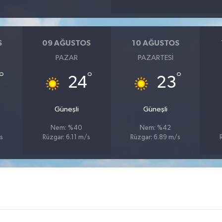
S
09 AĞUSTOS
10 AĞUSTOS
PAZAR
PAZARTESI
°
°
°
24
23
Güneşli
Güneşli
Nem: %40
Nem: %42
s
Rüzgar: 6.11 m/s
Rüzgar: 6.89 m/s