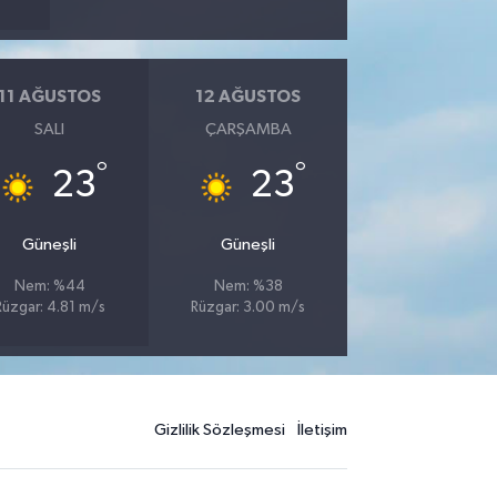
11 AĞUSTOS
12 AĞUSTOS
SALI
ÇARŞAMBA
°
°
23
23
Güneşli
Güneşli
Nem: %44
Nem: %38
Rüzgar: 4.81 m/s
Rüzgar: 3.00 m/s
Gizlilik Sözleşmesi
İletişim