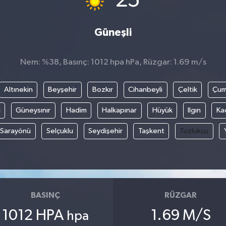
25
Güneşli
Nem: %38, Basınç: 1012 hpa hPa, Rüzgar: 1.69 m/s
Altınekin
Beyşehir
Bozkır
Cihanbeyli
Çeltik
Çum
i
Güneysınır
Hadim
Halkapınar
Hüyük
Ilgın
Ka
Sarayönü
Selçuklu
Seydişehir
Taşkent
Tuzlukçu
BASINÇ
RÜZGAR
1012 HPA
1.69 M/S
hpa