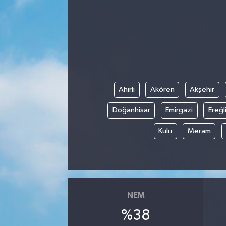
Manisaspor
Sağlık
Siyaset
Ahırlı
Akören
Akşehir
Spor
Doğanhisar
Emirgazi
Ereğl
Yaşam
Kulu
Meram
Gizlilik Sözleşmesi
İletişim
NEM
%38