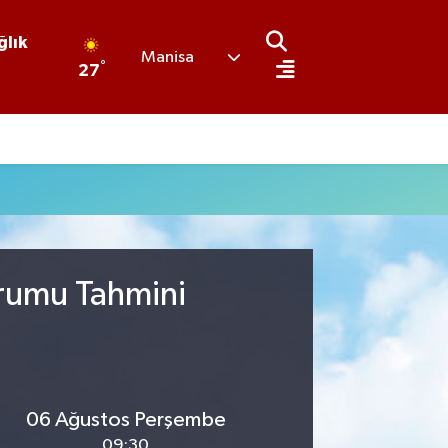
ğlık
Manisa
°
27
urumu Tahmini
06 Ağustos Perşembe
09:30