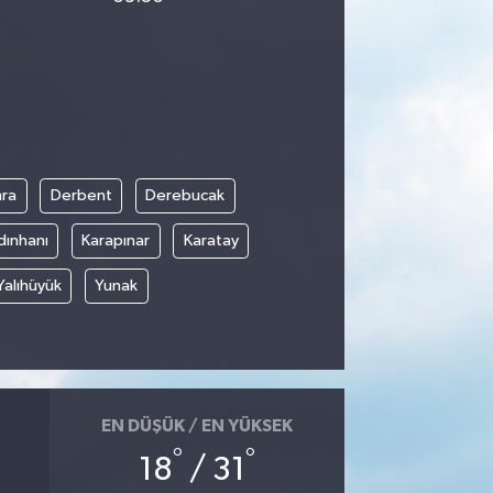
ra
Derbent
Derebucak
dınhanı
Karapınar
Karatay
Yalıhüyük
Yunak
EN DÜŞÜK / EN YÜKSEK
°
°
18
/ 31