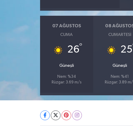
07 AĞUSTOS
08 AĞUSTO
CUMA
CUMARTESI
°
26
25
Güneşli
Güneşli
Nem: %34
Nem: %41
Rüzgar: 3.69 m/s
Rüzgar: 3.89 m/