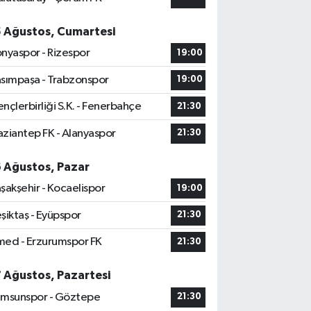
5 Ağustos, Cumartesi
nyaspor - Rizespor
19:00
sımpaşa - Trabzonspor
19:00
nçlerbirliği S.K. - Fenerbahçe
21:30
ziantep FK - Alanyaspor
21:30
6 Ağustos, Pazar
şakşehir - Kocaelispor
19:00
şiktaş - Eyüpspor
21:30
ed - Erzurumspor FK
21:30
7 Ağustos, Pazartesi
msunspor - Göztepe
21:30