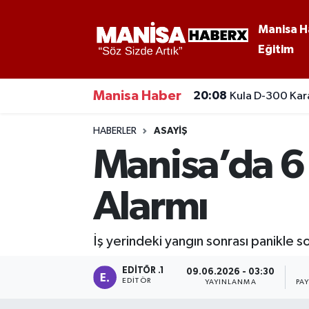
Manisa H
Eğitim
Asayiş
Manisa Nöbetçi Eczaneler
Eğitim
Manisa Hava Durumu
Manisa Haber
20:08
Kula D-300 Kara
Ekonomi
Manisa Namaz Vakitleri
HABERLER
ASAYIŞ
Manisa’da 6
Genel
Manisa Trafik Yoğunluk Haritası
Alarmı
Güncel
Süper Lig Puan Durumu ve Fikstür
Gündem
Tüm Manşetler
İş yerindeki yangın sonrası panikle s
Kültür-Sanat
Son Dakika Haberleri
EDITÖR .1
09.06.2026 - 03:30
EDITÖR
YAYINLANMA
PA
Manisa Haber
Haber Arşivi