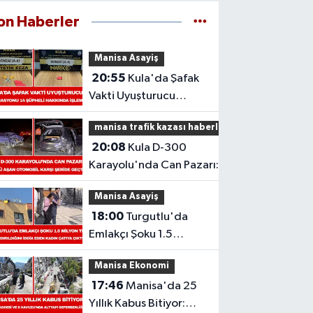
on Haberler
Manisa Asayiş
20:55
Kula'da Şafak
Vakti Uyuşturucu
Operasyonu: 14
manisa trafik kazası haberleri
Şüpheli Hakkında
20:08
Kula D-300
İşlem
Karayolu'nda Can Pazarı:
Refüjü Aşan Otomobil Karşı
Manisa Asayiş
Şeride Geçti,
18:00
Turgutlu'da
Emlakçı Şoku 1.5
Milyon TL
Manisa Ekonomi
Dolandırıldığını İddia
17:46
Manisa'da 25
Eden Kadın Çatıya
Yıllık Kabus Bitiyor:
Çıktı