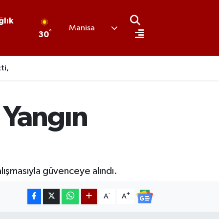
ğlık
Manisa
°
30
ti,
 Yangın
alışmasıyla güvenceye alındı.
-
+
A
A