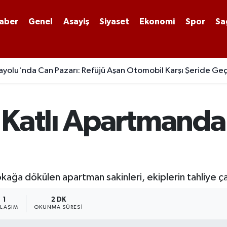
aber
Genel
Asayiş
Siyaset
Ekonomi
Spor
Sa
yolu'nda Can Pazarı: Refüjü Aşan Otomobil Karşı Şeride Geç
 Katlı Apartmanda
okağa dökülen apartman sakinleri, ekiplerin tahliye ç
1
2 DK
YLAŞIM
OKUNMA SÜRESI