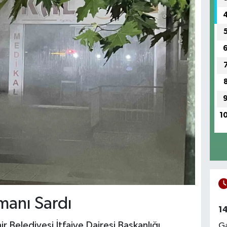
1
anı Sardı
1
 Belediyesi İtfaiye Dairesi Başkanlığı
Ga