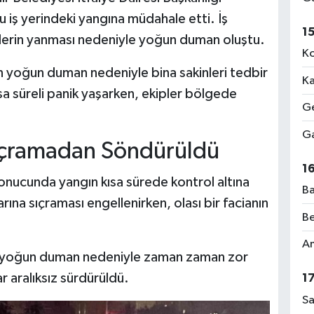
u iş yerindeki yangına müdahale etti. İş
1
rünlerin yanması nedeniyle yoğun duman oluştu.
Ko
n yoğun duman nedeniyle bina sakinleri tedbir
Ka
ısa süreli panik yaşarken, ekipler bölgede
Ge
Ga
Sıçramadan Söndürüldü
1
sonucunda yangın kısa sürede kontrol altına
Ba
arına sıçraması engellenirken, olası bir facianın
Be
Am
r yoğun duman nedeniyle zaman zaman zor
 aralıksız sürdürüldü.
1
Sa