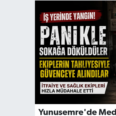
Manisaspor
Sağlık
Siyaset
Spor
Yaşam
Gizlilik Sözleşmesi
İletişim
Yunusemre'de Medi