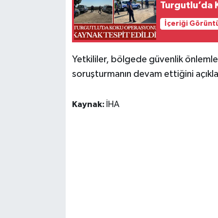
Turgutlu’da 
İçeriği Görünt
Yetkililer, bölgede güvenlik önlemle
soruşturmanın devam ettiğini açıkla
Kaynak:
İHA