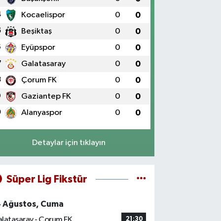
4
Kocaelispor
0
0
5
Beşiktaş
0
0
6
Eyüpspor
0
0
7
Galatasaray
0
0
8
Çorum FK
0
0
9
Gaziantep FK
0
0
0
Alanyaspor
0
0
Detaylar için tıklayın
Süper Lig Fikstür
4 Ağustos, Cuma
latasaray - Çorum FK
21:30