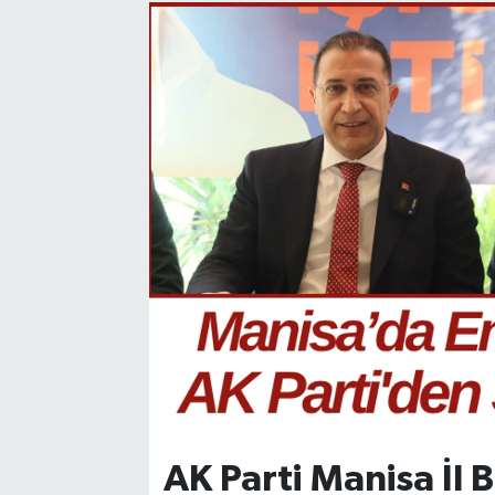
Manisaspor
Sağlık
Siyaset
Spor
Yaşam
Gizlilik Sözleşmesi
İletişim
AK Parti Manisa İl