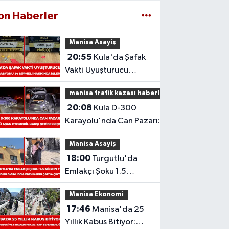
on Haberler
Manisa Asayiş
20:55
Kula'da Şafak
Vakti Uyuşturucu
Operasyonu: 14
manisa trafik kazası haberleri
Şüpheli Hakkında
20:08
Kula D-300
İşlem
Karayolu'nda Can Pazarı:
Refüjü Aşan Otomobil Karşı
Manisa Asayiş
Şeride Geçti,
18:00
Turgutlu'da
Emlakçı Şoku 1.5
Milyon TL
Manisa Ekonomi
Dolandırıldığını İddia
17:46
Manisa'da 25
Eden Kadın Çatıya
Yıllık Kabus Bitiyor:
Çıktı