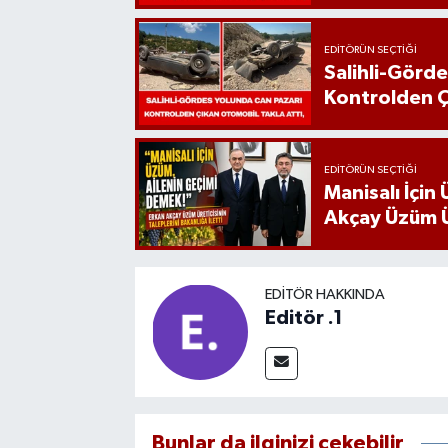
EDITÖRÜN SEÇTIĞI
Salihli-Görde
Kontrolden Ç
EDITÖRÜN SEÇTIĞI
Manisalı İçin
Akçay Üzüm Ür
EDITÖR HAKKINDA
Editör .1
Bunlar da ilginizi çekebilir