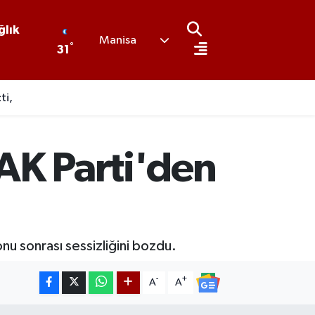
ğlık
Manisa
°
31
ti,
AK Parti'den
u sonrası sessizliğini bozdu.
-
+
A
A