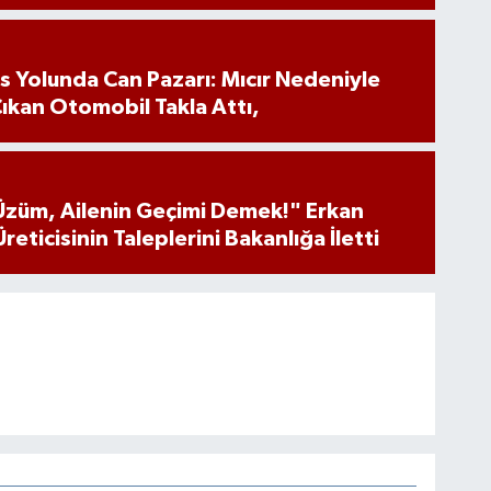
s Yolunda Can Pazarı: Mıcır Nedeniyle
ıkan Otomobil Takla Attı,
 Üzüm, Ailenin Geçimi Demek!" Erkan
eticisinin Taleplerini Bakanlığa İletti