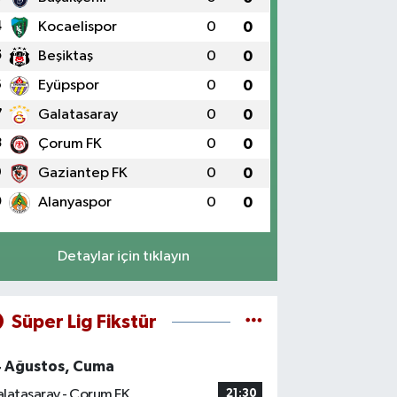
4
Kocaelispor
0
0
5
Beşiktaş
0
0
6
Eyüpspor
0
0
7
Galatasaray
0
0
8
Çorum FK
0
0
9
Gaziantep FK
0
0
0
Alanyaspor
0
0
Detaylar için tıklayın
Süper Lig Fikstür
4 Ağustos, Cuma
latasaray - Çorum FK
21:30