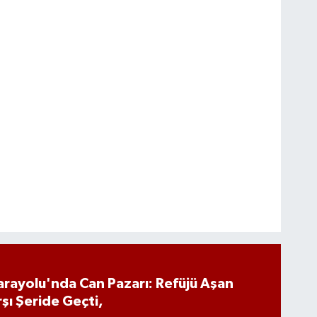
arayolu'nda Can Pazarı: Refüjü Aşan
şı Şeride Geçti,