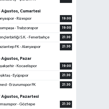
5 Ağustos, Cumartesi
nyaspor - Rizespor
19:00
sımpaşa - Trabzonspor
19:00
nçlerbirliği S.K. - Fenerbahçe
21:30
ziantep FK - Alanyaspor
21:30
6 Ağustos, Pazar
şakşehir - Kocaelispor
19:00
şiktaş - Eyüpspor
21:30
ed - Erzurumspor FK
21:30
7 Ağustos, Pazartesi
msunspor - Göztepe
21:30