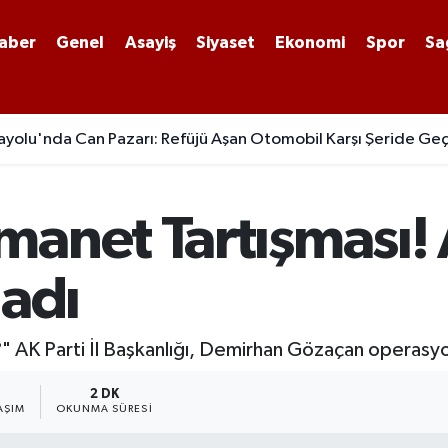
aber
Genel
Asayiş
Siyaset
Ekonomi
Spor
Sa
yolu'nda Can Pazarı: Refüjü Aşan Otomobil Karşı Şeride Geç
anet Tartışması! 
ladı
" AK Parti İl Başkanlığı, Demirhan Gözaçan operasyon
1
2 DK
AŞIM
OKUNMA SÜRESI