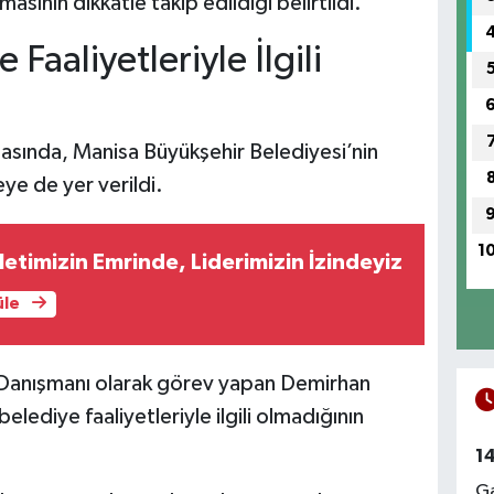
sının dikkatle takip edildiği belirtildi.
Faaliyetleriyle İlgili
amasında, Manisa Büyükşehir Belediyesi’nin
ye de yer verildi.
1
letimizin Emrinde, Liderimizin İzindeyiz
üle
 Danışmanı olarak görev yapan Demirhan
ediye faaliyetleriyle ilgili olmadığının
1
Ga