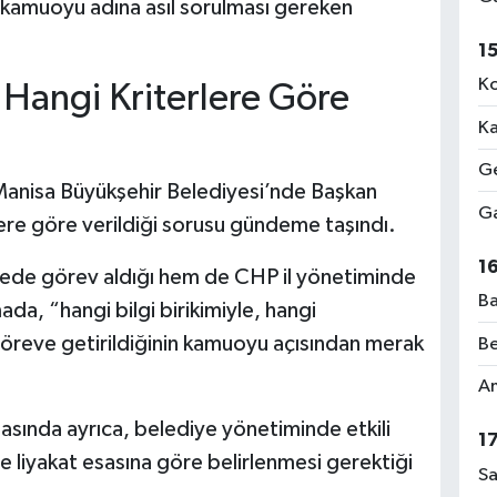
, kamuoyu adına asıl sorulması gereken
1
Ko
Hangi Kriterlere Göre
Ka
Ge
anisa Büyükşehir Belediyesi’nde Başkan
Ga
lere göre verildiği sorusu gündeme taşındı.
1
ede görev aldığı hem de CHP il yönetiminde
Ba
da, “hangi bilgi birikimiyle, hangi
 göreve getirildiğinin kamuoyu açısından merak
Be
Am
masında ayrıca, belediye yönetiminde etkili
1
ve liyakat esasına göre belirlenmesi gerektiği
Sa