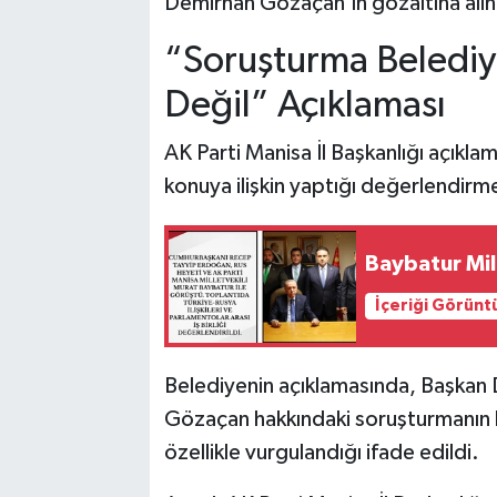
Demirhan Gözaçan’ın gözaltına alınma
“Soruşturma Belediye 
Değil” Açıklaması
AK Parti Manisa İl Başkanlığı açıkl
konuya ilişkin yaptığı değerlendirme
Baybatur Mil
İçeriği Görünt
Belediyenin açıklamasında, Başkan
Gözaçan hakkındaki soruşturmanın bel
özellikle vurgulandığı ifade edildi.