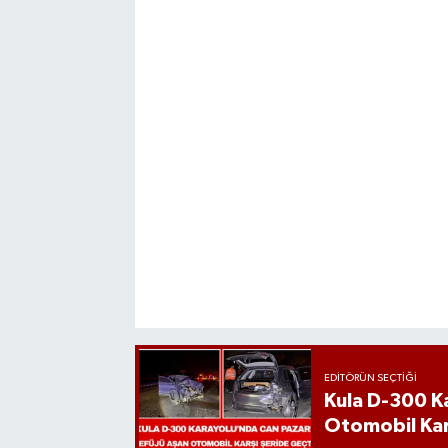
EDITÖRÜN SEÇTIĞI
Kula D-300 K
Otomobil Kar