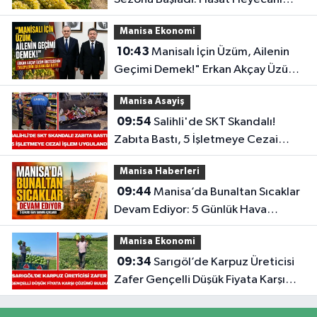
Yaşanırken Gözler TMO Fiyatında!
Manisa Ekonomi
10:43
Manisalı İçin Üzüm, Ailenin
Geçimi Demek!" Erkan Akçay Üzüm
Üreticisinin Taleplerini Bakanlığa
Manisa Asayiş
İletti
09:54
Salihli'de SKT Skandalı!
Zabıta Bastı, 5 İşletmeye Cezai
İşlem Uygulandı
Manisa Haberleri
09:44
Manisa’da Bunaltan Sıcaklar
Devam Ediyor: 5 Günlük Hava
Tahmini Açıklandı
Manisa Ekonomi
09:34
Sarıgöl’de Karpuz Üreticisi
Zafer Gençelli Düşük Fiyata Karşı
Çözümü Buldu