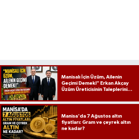
Manisalı İçin Üzüm, Ailenin
Geçimi Demek!" Erkan Akçay
Üzüm Üreticisinin Taleplerini
Bakanlığa İletti
Manisa'da 7 Ağustos altın
fiyatları: Gram ve çeyrek altın
ne kadar?