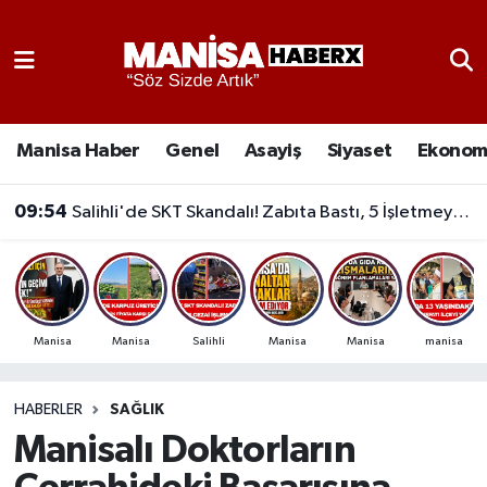
Asayiş
Manisa Nöbetçi Eczaneler
Eğitim
Manisa Hava Durumu
Manisa Haber
Genel
Asayiş
Siyaset
Ekonom
Ekonomi
Manisa Namaz Vakitleri
09:54
Salihli'de SKT Skandalı! Zabıta Bastı, 5 İşletmeye Cezai İşlem Uygulandı
Genel
Manisa Trafik Yoğunluk Haritası
Güncel
Süper Lig Puan Durumu ve Fikstür
Manisa
Manisa
Salihli
Manisa
Manisa
manisa
Gündem
Tüm Manşetler
HABERLER
SAĞLIK
Kültür-Sanat
Son Dakika Haberleri
Manisalı Doktorların
Manisa Haber
Haber Arşivi