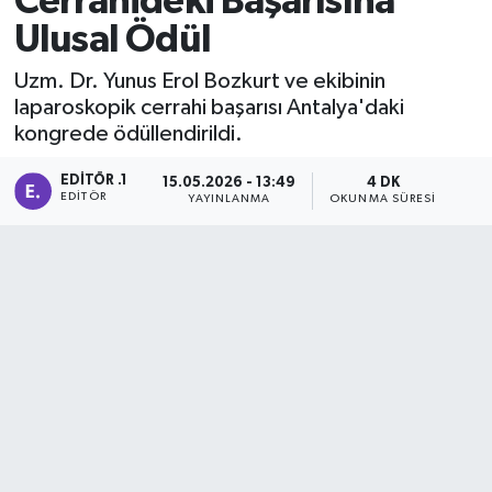
Cerrahideki Başarısına
Ulusal Ödül
Manisaspor
Uzm. Dr. Yunus Erol Bozkurt ve ekibinin
Sağlık
laparoskopik cerrahi başarısı Antalya'daki
kongrede ödüllendirildi.
Siyaset
EDITÖR .1
15.05.2026 - 13:49
4 DK
EDITÖR
YAYINLANMA
OKUNMA SÜRESI
Spor
Yaşam
Gizlilik Sözleşmesi
İletişim