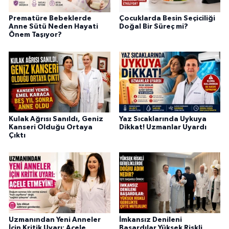
Prematüre Bebeklerde
Çocuklarda Besin Seçiciliği
Anne Sütü Neden Hayati
Doğal Bir Süreç mi?
Önem Taşıyor?
Kulak Ağrısı Sanıldı, Geniz
Yaz Sıcaklarında Uykuya
Kanseri Olduğu Ortaya
Dikkat! Uzmanlar Uyardı
Çıktı
Uzmanından Yeni Anneler
İmkansız Denileni
İçin Kritik Uyarı: Acele
Başardılar Yüksek Riskli