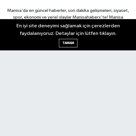
Manisa’da en güncel haberler, son dakika gelişmeleri, siyaset,
spor, ekonomi ve yerel olaylar Manisahaberx’te! Manisa
haberlerini anbean takip edin.
En iyi site deneyimi sağlamak için çerezlerden
faydalanıyoruz. Detaylar için lütfen tıklayın.
TAMAM
Manisa Nöbetçi Eczaneler
Manisa Hava Durumu
Manisa Namaz Vakitleri
Manisa Trafik Yoğunluk
Haritası
Puan Durumu ve Fikstür
Tüm Manşetler
Son Dakika Haberleri
Haber Arşivi
RSS
Copyright © 2026. Her hakkı saklıdır.