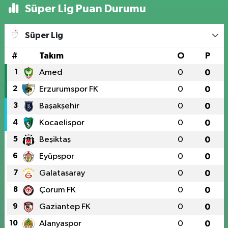
Süper Lig Puan Durumu
Süper Lig
#
Takım
O
P
1
Amed
0
0
2
Erzurumspor FK
0
0
3
Başakşehir
0
0
4
Kocaelispor
0
0
5
Beşiktaş
0
0
6
Eyüpspor
0
0
7
Galatasaray
0
0
8
Çorum FK
0
0
9
Gaziantep FK
0
0
10
Alanyaspor
0
0