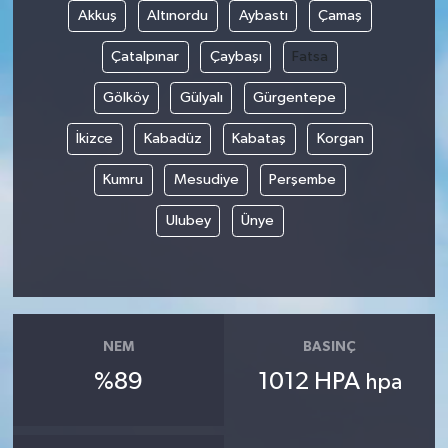
Akkuş
Altınordu
Aybastı
Çamaş
Çatalpınar
Çaybaşı
Fatsa
Gölköy
Gülyalı
Gürgentepe
İkizce
Kabadüz
Kabataş
Korgan
Kumru
Mesudiye
Perşembe
Ulubey
Ünye
NEM
BASINÇ
%89
1012 HPA
hpa