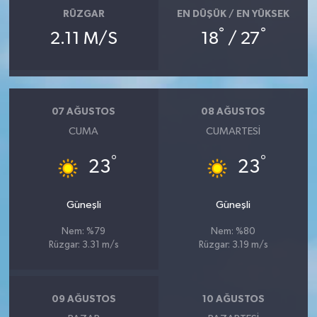
RÜZGAR
EN DÜŞÜK / EN YÜKSEK
°
°
2.11 M/S
18
/ 27
07 AĞUSTOS
08 AĞUSTOS
CUMA
CUMARTESI
°
°
23
23
Güneşli
Güneşli
Nem: %79
Nem: %80
Rüzgar: 3.31 m/s
Rüzgar: 3.19 m/s
09 AĞUSTOS
10 AĞUSTOS