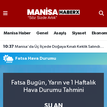
Asayiş
Manisa Nöbetçi Eczaneler
Eğitim
Manisa Hava Durumu
Manisa Haber
Genel
Asayiş
Siyaset
Ekonom
Ekonomi
Manisa Namaz Vakitleri
10:37
Manisa'da Üç İlçede Doğaya Kınalı Keklik Salındı: Tarım Zararlılarına Karşı Etkili
Genel
Manisa Trafik Yoğunluk Haritası
Fatsa Hava Durumu
Güncel
Süper Lig Puan Durumu ve Fikstür
Gündem
Tüm Manşetler
Fatsa Bugün, Yarın ve 1 Haftalık
Hava Durumu Tahmini
Kültür-Sanat
Son Dakika Haberleri
Manisa Haber
Haber Arşivi
ŞU AN