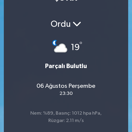
Manisaspor
Ordu
Sağlık
Siyaset
°
19
Spor
Parçalı Bulutlu
Yaşam
06 Ağustos Perşembe
Gizlilik Sözleşmesi
23:30
İletişim
Nem: %89, Basınç: 1012 hpa hPa,
Rüzgar: 2.11 m/s