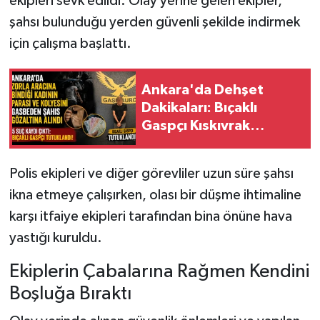
ekipleri sevk edildi. Olay yerine gelen ekipler,
şahsı bulunduğu yerden güvenli şekilde indirmek
için çalışma başlattı.
Ankara'da Dehşet
Dakikaları: Bıçaklı
Gaspçı Kıskıvrak
Yakalandı!
Polis ekipleri ve diğer görevliler uzun süre şahsı
ikna etmeye çalışırken, olası bir düşme ihtimaline
karşı itfaiye ekipleri tarafından bina önüne hava
yastığı kuruldu.
Ekiplerin Çabalarına Rağmen Kendini
Boşluğa Bıraktı