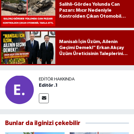
Salihli-Gördes Yolunda Can
Pazarı: Mıcır Nedeniyle
Kontrolden Çıkan Otomobil
Takla Attı,
Manisalı İçin Üzüm, Ailenin
Geçimi Demek!" Erkan Akçay
Üzüm Üreticisinin Taleplerini
Bakanlığa İletti
EDITÖR HAKKINDA
Editör .1
Bunlar da ilginizi çekebilir