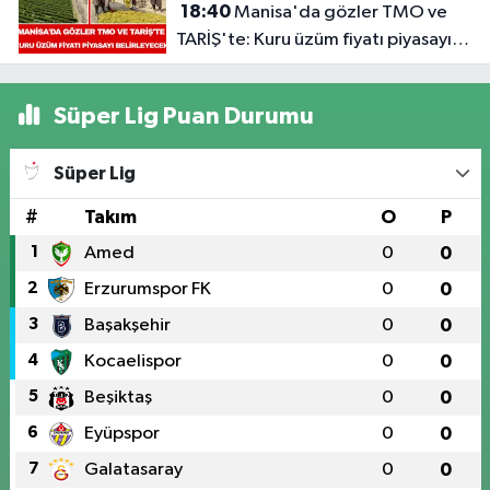
18:40
Manisa'da gözler TMO ve
TARİŞ'te: Kuru üzüm fiyatı piyasayı
belirleyecek
Süper Lig Puan Durumu
Süper Lig
#
Takım
O
P
1
Amed
0
0
2
Erzurumspor FK
0
0
3
Başakşehir
0
0
4
Kocaelispor
0
0
5
Beşiktaş
0
0
6
Eyüpspor
0
0
7
Galatasaray
0
0