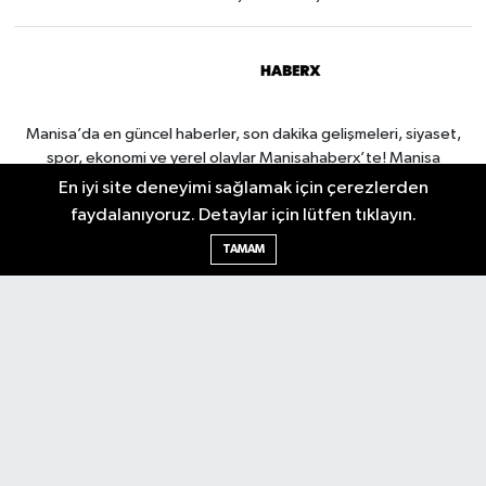
Manisa’da en güncel haberler, son dakika gelişmeleri, siyaset,
spor, ekonomi ve yerel olaylar Manisahaberx’te! Manisa
haberlerini anbean takip edin.
En iyi site deneyimi sağlamak için çerezlerden
faydalanıyoruz. Detaylar için lütfen tıklayın.
TAMAM
Manisa Nöbetçi Eczaneler
Manisa Hava Durumu
Manisa Namaz Vakitleri
Manisa Trafik Yoğunluk
Haritası
Puan Durumu ve Fikstür
Tüm Manşetler
Son Dakika Haberleri
Haber Arşivi