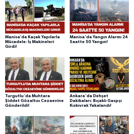
Manisa’da Kaçak Yapılarla
Manisa'da Yangın Alarmı 24
Mücadele: İş Makineleri
Saatte 50 Yangın!
Girdi!
Turgutlu'da Muhtara
Ankara'da Dehşet
Şiddet Gözaltısı Cezaevine
Dakikaları: Bıçaklı Gaspçı
Gönderildi!
Kıskıvrak Yakalandı!