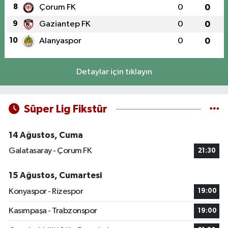
8
Çorum FK
0
0
9
Gaziantep FK
0
0
10
Alanyaspor
0
0
Detaylar için tıklayın
Süper Lig Fikstür
14 Ağustos, Cuma
Galatasaray - Çorum FK
21:30
15 Ağustos, Cumartesi
Konyaspor - Rizespor
19:00
Kasımpaşa - Trabzonspor
19:00