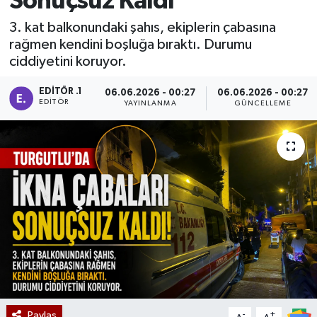
Sonuçsuz Kaldı
Manisaspor
3. kat balkonundaki şahıs, ekiplerin çabasına
rağmen kendini boşluğa bıraktı. Durumu
ciddiyetini koruyor.
Sağlık
EDITÖR .1
06.06.2026 - 00:27
06.06.2026 - 00:27
Siyaset
EDITÖR
YAYINLANMA
GÜNCELLEME
Spor
Yaşam
Gizlilik Sözleşmesi
İletişim
Paylaş
-
+