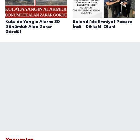
Kula'da Yangın Alarmı 30
Selendi’de Emniyet Pazara
Dönümlük Alan Zarar
İndi: "Dikkatli Olun!"
Gördü!