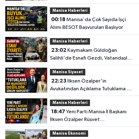
İfadesinde Ne Dedi?
Manisa Haberleri
00:18
Manisa'da Çok Sayıda İşçi
Alımı BESOT Başvuruları Başlıyor
Manisa Haberleri
23:02
Kaymakam Güldoğan
Salihli'de Esnafı Gezdi, Vatandaşları
Dinledi
Manisa Siyaset
22:23
İlksen Özalper'in
Avukatından Açıklama Tutuklama Bir
Mahkûmiyet Değildir,
Manisa Haberleri
18:47
Yeni Parti Manisa İl Başkanı
İlksen Özalper Rüşvet
Soruşturmasında Tutuklandı!
Manisa Ekonomi