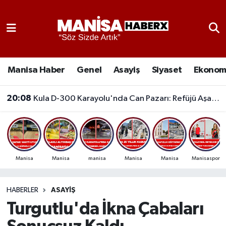
Asayiş
Manisa Nöbetçi Eczaneler
Eğitim
Manisa Hava Durumu
Manisa Haber
Genel
Asayiş
Siyaset
Ekonom
Ekonomi
Manisa Namaz Vakitleri
20:08
Kula D-300 Karayolu'nda Can Pazarı: Refüjü Aşan Otomobil Karşı Şeride Geçti,
Genel
Manisa Trafik Yoğunluk Haritası
Güncel
Süper Lig Puan Durumu ve Fikstür
Manisa
Manisa
manisa
Manisa
Manisa
Manisaspor
Gündem
Tüm Manşetler
HABERLER
ASAYIŞ
Kültür-Sanat
Son Dakika Haberleri
Turgutlu'da İkna Çabaları
Manisa Haber
Haber Arşivi