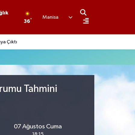
ğlık
Manisa
°
36
ya Çıktı
Durumu Tahmini
07 Ağustos Cuma
18:15