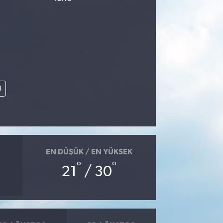
l
EN DÜŞÜK / EN YÜKSEK
°
°
21
/ 30