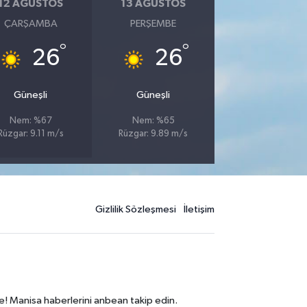
12 AĞUSTOS
13 AĞUSTOS
ÇARŞAMBA
PERŞEMBE
°
°
26
26
Güneşli
Güneşli
Nem: %67
Nem: %65
Rüzgar: 9.11 m/s
Rüzgar: 9.89 m/s
Gizlilik Sözleşmesi
İletişim
e! Manisa haberlerini anbean takip edin.