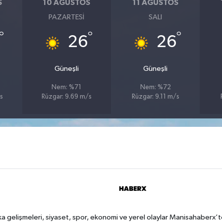
S
10 AĞUSTOS
11 AĞUSTOS
PAZARTESI
SALI
°
°
°
26
26
Güneşli
Güneşli
Nem: %71
Nem: %72
s
Rüzgar: 9.69 m/s
Rüzgar: 9.11 m/s
a gelişmeleri, siyaset, spor, ekonomi ve yerel olaylar Manisahaberx’t