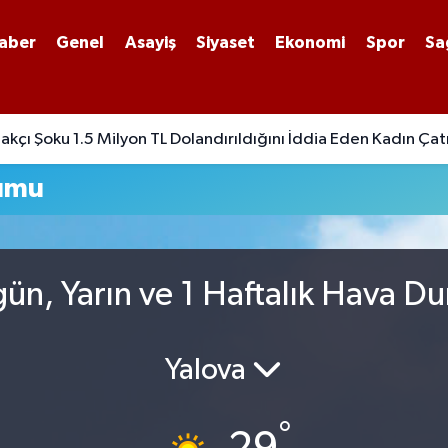
aber
Genel
Asayiş
Siyaset
Ekonomi
Spor
Sa
kçı Şoku 1.5 Milyon TL Dolandırıldığını İddia Eden Kadın Çatı
rumu
gün, Yarın ve 1 Haftalık Hava 
Yalova
°