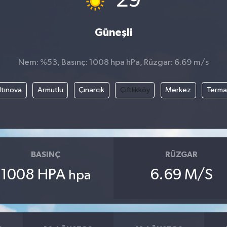
29
Güneşli
Nem: %53, Basınç: 1008 hpa hPa, Rüzgar: 6.69 m/s
ltınova
Armutlu
Çınarcık
Çiftlikköy
Merkez
Terma
BASINÇ
RÜZGAR
1008 HPA
6.69 M/S
hpa