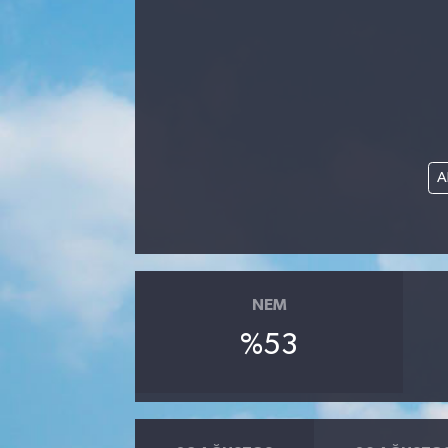
Manisaspor
Sağlık
Siyaset
A
Spor
Yaşam
Gizlilik Sözleşmesi
NEM
%53
İletişim