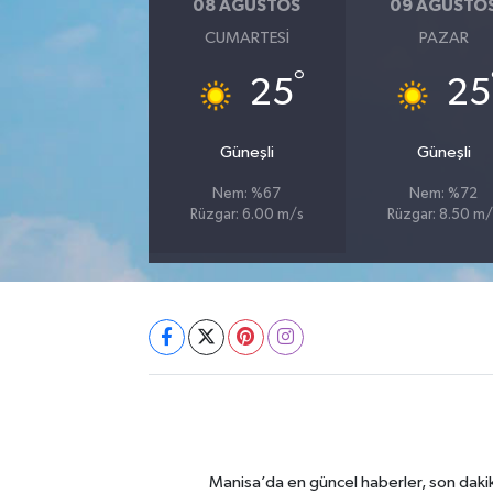
08 AĞUSTOS
09 AĞUSTO
CUMARTESI
PAZAR
°
25
25
Güneşli
Güneşli
Nem: %67
Nem: %72
Rüzgar: 6.00 m/s
Rüzgar: 8.50 m/
Manisa’da en güncel haberler, son dakik