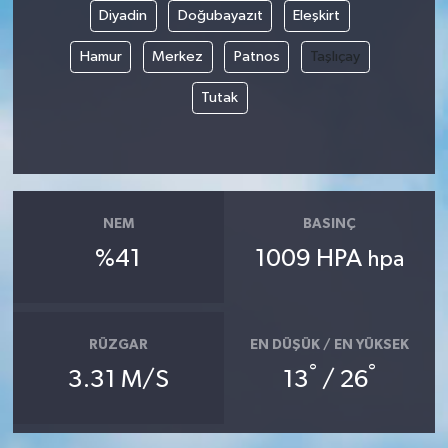
Diyadin
Doğubayazıt
Eleşkirt
Hamur
Merkez
Patnos
Taşlıçay
Tutak
NEM
BASINÇ
%41
1009 HPA
hpa
RÜZGAR
EN DÜŞÜK / EN YÜKSEK
°
°
3.31 M/S
13
/ 26