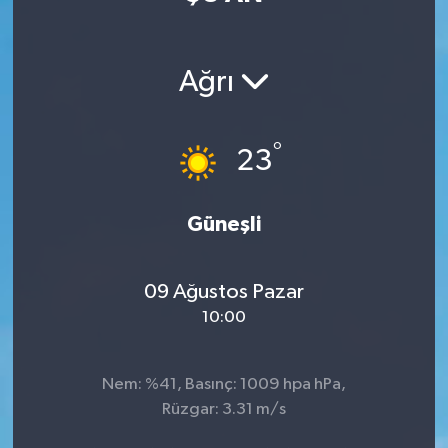
Manisaspor
Ağrı
Sağlık
Siyaset
°
23
Spor
Güneşli
Yaşam
09 Ağustos Pazar
Gizlilik Sözleşmesi
10:00
İletişim
Nem: %41, Basınç: 1009 hpa hPa,
Rüzgar: 3.31 m/s