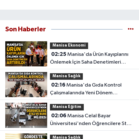
Son Haberler
Manisa Ekonomi
02:25
Manisa'da Ürün Kayıplarını
Önlemek İçin Saha Denetimleri
Artırıldı
Manisa Sağlık
02:16
Manisa'da Gıda Kontrol
Çalışmalarında Yeni Dönem
Planlamaları Yapıldı
Manisa Eğitim
02:06
Manisa Celal Bayar
Üniversitesi'nden Öğrencilere Staj
ve Burs Müjdesi
Manisa Sağlık