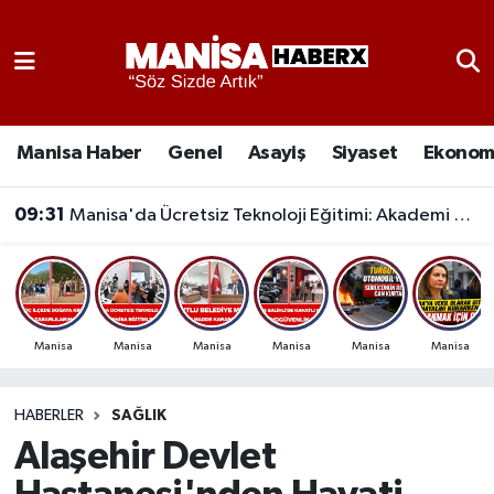
Asayiş
Manisa Nöbetçi Eczaneler
Eğitim
Manisa Hava Durumu
Manisa Haber
Genel
Asayiş
Siyaset
Ekonom
Ekonomi
Manisa Namaz Vakitleri
09:31
Manisa'da Ücretsiz Teknoloji Eğitimi: Akademi Manisa Eğitimlere Başladı
Genel
Manisa Trafik Yoğunluk Haritası
Güncel
Süper Lig Puan Durumu ve Fikstür
Manisa
Manisa
Manisa
Manisa
Manisa
Manisa
Gündem
Tüm Manşetler
HABERLER
SAĞLIK
Kültür-Sanat
Son Dakika Haberleri
Alaşehir Devlet
Manisa Haber
Haber Arşivi