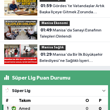
01:59
Gördes'te Vatandaşlar Artık
Başka İlçeye Gitmek Zorunda
Kalmayacak
Manisa Ekonomi
01:49
Manisa'da Sanayi Esnafının
Talepleri Dinlendi
Manisa Sağlık
01:29
Manisa'da Bir İlk Büyükşehir
Belediyesi'ne Sağlıklı İşyeri
Sertifikası
Süper Lig Puan Durumu
Süper Lig
#
Takım
O
P
1
Amed
0
0