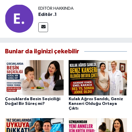
EDITÖR HAKKINDA
Editör .1
Bunlar da ilginizi çekebilir
Çocuklarda Besin Seçiciliği
Kulak Ağrısı Sanıldı, Geniz
Doğal Bir Süreç mi?
Kanseri Olduğu Ortaya
Çıktı