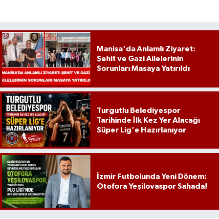
Manisa'da Anlamlı Ziyaret:
Şehit ve Gazi Ailelerinin
Sorunları Masaya Yatırıldı
Turgutlu Belediyespor
Tarihinde İlk Kez Yer Alacağı
Süper Lig'e Hazırlanıyor
İzmir Futbolunda Yeni Dönem:
Otofora Yeşilovaspor Sahada!