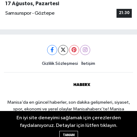
17 Ağustos, Pazartesi
Samsunspor - Göztepe
21:30
Gizlilik Sözleşmesi
İletişim
Manisa’da en güncel haberler, son dakika gelişmeleri, siyaset,
spor, ekonomi ve yerel olaylar Manisahaberx’te! Manisa
haberlerini anbean takip edin.
En iyi site deneyimi sağlamak için çerezlerden
faydalanıyoruz. Detaylar için lütfen tıklayın.
TAMAM