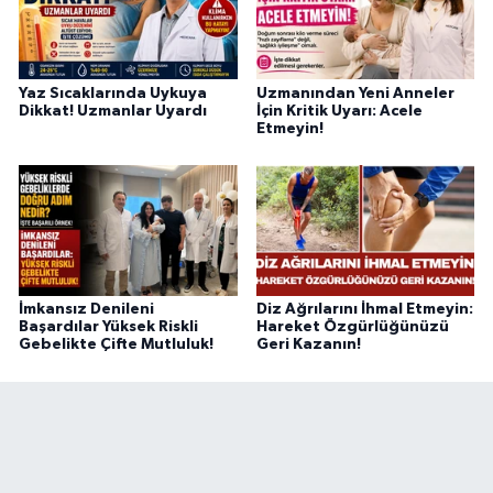
Yaz Sıcaklarında Uykuya
Uzmanından Yeni Anneler
Dikkat! Uzmanlar Uyardı
İçin Kritik Uyarı: Acele
Etmeyin!
İmkansız Denileni
Diz Ağrılarını İhmal Etmeyin:
Başardılar Yüksek Riskli
Hareket Özgürlüğünüzü
Gebelikte Çifte Mutluluk!
Geri Kazanın!