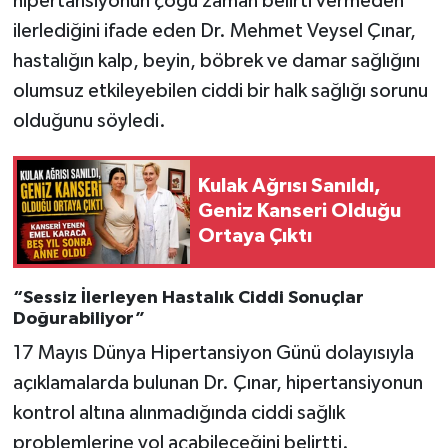
hipertansiyonun çoğu zaman belirti vermeden
ilerlediğini ifade eden Dr. Mehmet Veysel Çınar,
hastalığın kalp, beyin, böbrek ve damar sağlığını
olumsuz etkileyebilen ciddi bir halk sağlığı sorunu
olduğunu söyledi.
Kulak Ağrısı Sanıldı,
Geniz Kanseri Olduğu
Ortaya Çıktı
“Sessiz İlerleyen Hastalık Ciddi Sonuçlar
Doğurabiliyor”
17 Mayıs Dünya Hipertansiyon Günü dolayısıyla
açıklamalarda bulunan Dr. Çınar, hipertansiyonun
kontrol altına alınmadığında ciddi sağlık
problemlerine yol açabileceğini belirtti.