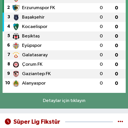
2
Erzurumspor FK
0
0
3
Başakşehir
0
0
4
Kocaelispor
0
0
5
Beşiktaş
0
0
6
Eyüpspor
0
0
7
Galatasaray
0
0
8
Çorum FK
0
0
9
Gaziantep FK
0
0
10
Alanyaspor
0
0
Detaylar için tıklayın
Süper Lig Fikstür