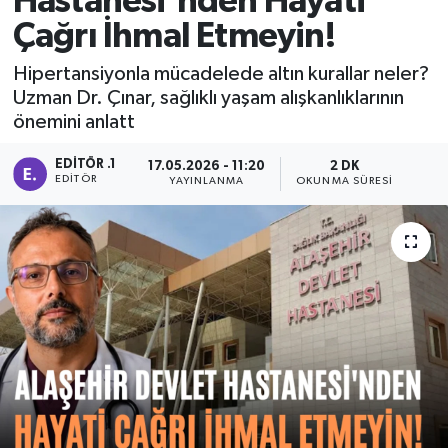
Hastanesi'nden Hayati
Çağrı İhmal Etmeyin!
Manisaspor
Hipertansiyonla mücadelede altın kurallar neler?
Sağlık
Uzman Dr. Çınar, sağlıklı yaşam alışkanlıklarının
önemini anlatt
Siyaset
EDITÖR .1
17.05.2026 - 11:20
2 DK
EDITÖR
YAYINLANMA
OKUNMA SÜRESI
Spor
Yaşam
Gizlilik Sözleşmesi
İletişim