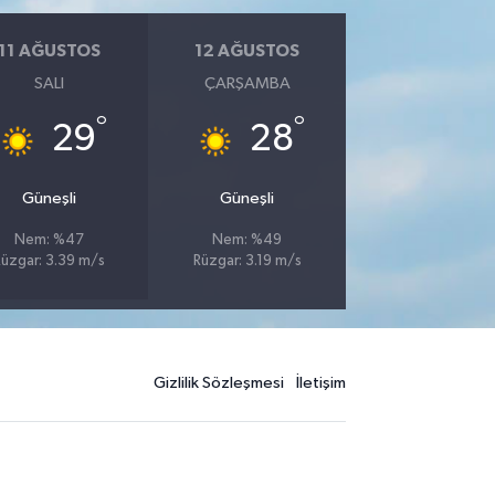
11 AĞUSTOS
12 AĞUSTOS
SALI
ÇARŞAMBA
°
°
29
28
Güneşli
Güneşli
Nem: %47
Nem: %49
Rüzgar: 3.39 m/s
Rüzgar: 3.19 m/s
Gizlilik Sözleşmesi
İletişim