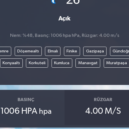
26
Açık
Nem: %48, Basınç: 1006 hpa hPa, Rüzgar: 4.00 m/s
emre
Döşemealtı
Elmalı
Finike
Gazipaşa
Gündoğ
Konyaaltı
Korkuteli
Kumluca
Manavgat
Muratpaşa
BASINÇ
RÜZGAR
1006 HPA
4.00 M/S
hpa