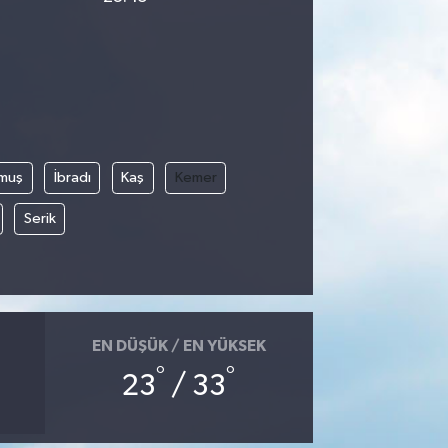
muş
İbradı
Kaş
Kemer
Serik
EN DÜŞÜK / EN YÜKSEK
°
°
23
/ 33