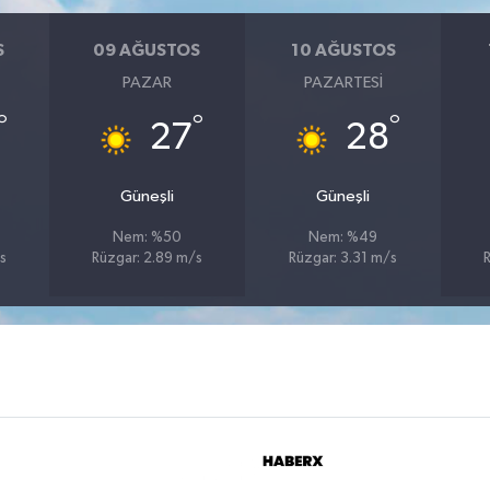
S
09 AĞUSTOS
10 AĞUSTOS
PAZAR
PAZARTESI
°
°
°
27
28
Güneşli
Güneşli
Nem: %50
Nem: %49
s
Rüzgar: 2.89 m/s
Rüzgar: 3.31 m/s