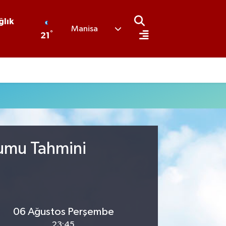
ğlık
Manisa
°
21
rumu Tahmini
06 Ağustos Perşembe
23:45