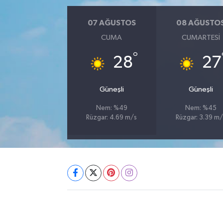
07 AĞUSTOS
08 AĞUSTO
CUMA
CUMARTESI
°
28
27
Güneşli
Güneşli
Nem: %49
Nem: %45
Rüzgar: 4.69 m/s
Rüzgar: 3.39 m/