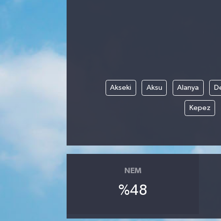
Manisaspor
Sağlık
Siyaset
Akseki
Aksu
Alanya
D
Spor
Kepez
Yaşam
Gizlilik Sözleşmesi
İletişim
NEM
%48