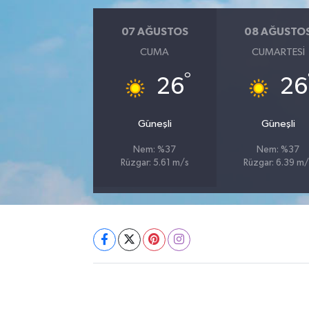
07 AĞUSTOS
08 AĞUSTO
CUMA
CUMARTESI
°
26
26
Güneşli
Güneşli
Nem: %37
Nem: %37
Rüzgar: 5.61 m/s
Rüzgar: 6.39 m/