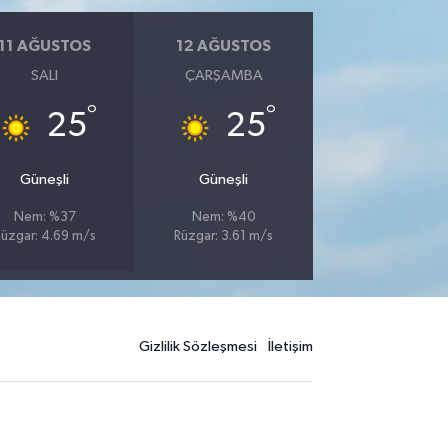
11 AĞUSTOS
12 AĞUSTOS
SALI
ÇARŞAMBA
°
°
25
25
Güneşli
Güneşli
Nem: %37
Nem: %40
üzgar: 4.69 m/s
Rüzgar: 3.61 m/s
Gizlilik Sözleşmesi
İletişim