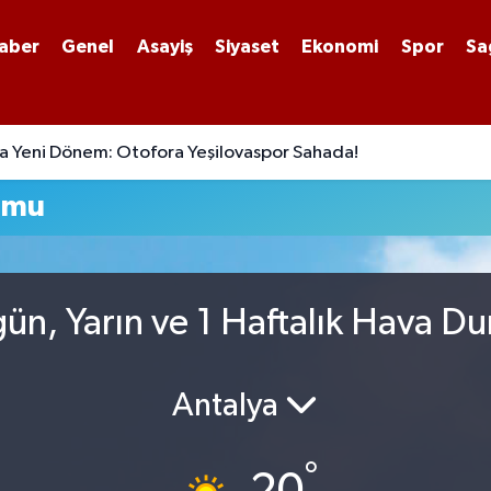
aber
Genel
Asayiş
Siyaset
Ekonomi
Spor
Sa
a Yeni Dönem: Otofora Yeşilovaspor Sahada!
umu
gün, Yarın ve 1 Haftalık Hava D
Antalya
°