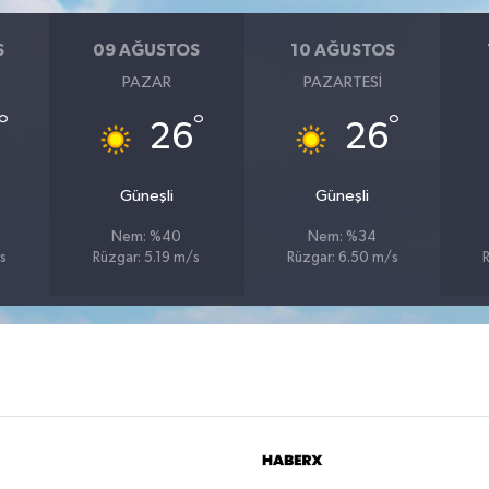
S
09 AĞUSTOS
10 AĞUSTOS
PAZAR
PAZARTESI
°
°
°
26
26
Güneşli
Güneşli
Nem: %40
Nem: %34
s
Rüzgar: 5.19 m/s
Rüzgar: 6.50 m/s
R