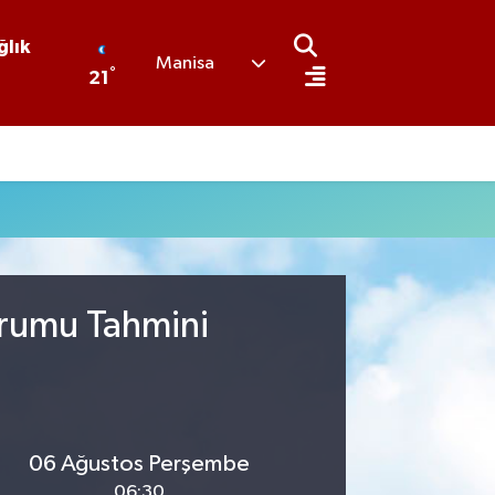
ğlık
Manisa
°
21
urumu Tahmini
06 Ağustos Perşembe
06:30