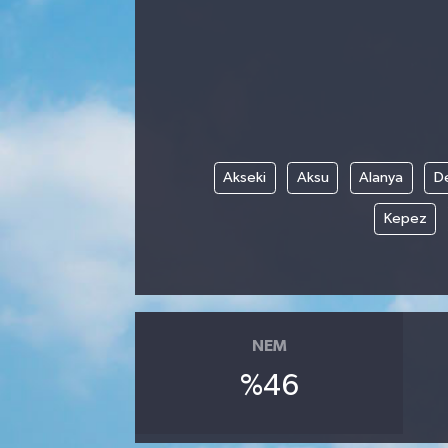
Manisaspor
Sağlık
Siyaset
Akseki
Aksu
Alanya
D
Spor
Kepez
Yaşam
Gizlilik Sözleşmesi
İletişim
NEM
%46