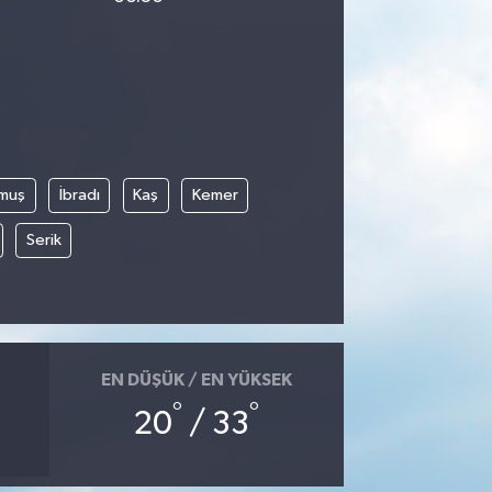
muş
İbradı
Kaş
Kemer
Serik
EN DÜŞÜK / EN YÜKSEK
°
°
20
/ 33