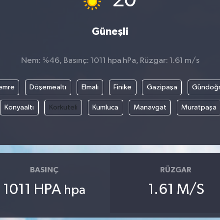
20
Güneşli
Nem: %46, Basınç: 1011 hpa hPa, Rüzgar: 1.61 m/s
emre
Döşemealtı
Elmalı
Finike
Gazipaşa
Gündoğ
Konyaaltı
Korkuteli
Kumluca
Manavgat
Muratpaşa
BASINÇ
RÜZGAR
1011 HPA
1.61 M/S
hpa