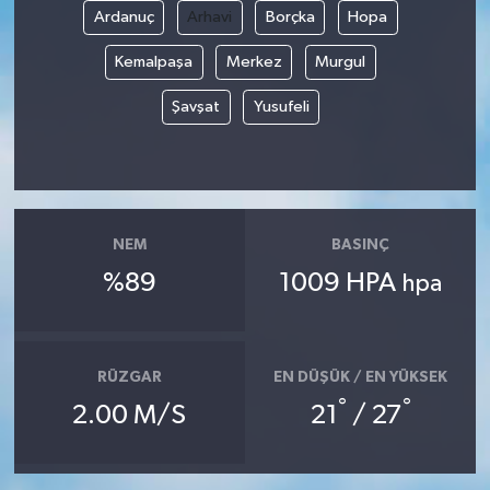
Ardanuç
Arhavi
Borçka
Hopa
Kemalpaşa
Merkez
Murgul
Şavşat
Yusufeli
NEM
BASINÇ
%89
1009 HPA
hpa
RÜZGAR
EN DÜŞÜK / EN YÜKSEK
°
°
2.00 M/S
21
/ 27