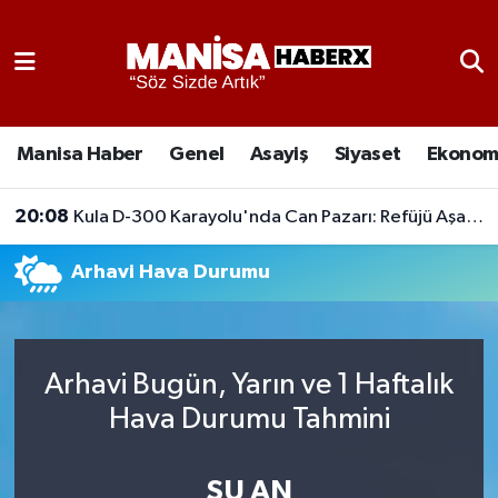
Asayiş
Manisa Nöbetçi Eczaneler
Eğitim
Manisa Hava Durumu
Manisa Haber
Genel
Asayiş
Siyaset
Ekonom
Ekonomi
Manisa Namaz Vakitleri
20:08
Kula D-300 Karayolu'nda Can Pazarı: Refüjü Aşan Otomobil Karşı Şeride Geçti,
Genel
Manisa Trafik Yoğunluk Haritası
Arhavi Hava Durumu
Güncel
Süper Lig Puan Durumu ve Fikstür
Gündem
Tüm Manşetler
Arhavi Bugün, Yarın ve 1 Haftalık
Hava Durumu Tahmini
Kültür-Sanat
Son Dakika Haberleri
Manisa Haber
Haber Arşivi
ŞU AN