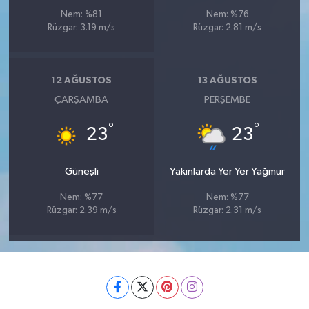
Nem: %81
Nem: %76
Rüzgar: 3.19 m/s
Rüzgar: 2.81 m/s
12 AĞUSTOS
13 AĞUSTOS
ÇARŞAMBA
PERŞEMBE
°
°
23
23
Güneşli
Yakınlarda Yer Yer Yağmur
Nem: %77
Nem: %77
Rüzgar: 2.39 m/s
Rüzgar: 2.31 m/s