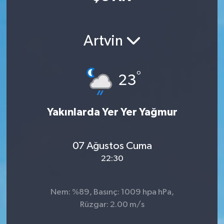
Manisaspor
Artvin
Sağlık
Siyaset
°
23
Spor
Yakınlarda Yer Yer Yağmur
Yaşam
07 Ağustos Cuma
Gizlilik Sözleşmesi
22:30
İletişim
Nem: %89, Basınç: 1009 hpa hPa,
Rüzgar: 2.00 m/s