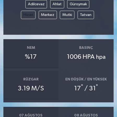
Adilcevaz
Ahlat
Güroymak
Hizan
Merkez
Mutki
Tatvan
NEM
BASINÇ
%17
1006 HPA
hpa
RÜZGAR
EN DÜŞÜK / EN YÜKSEK
°
°
3.19 M/S
17
/ 31
07 AĞUSTOS
08 AĞUSTOS