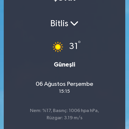
Manisaspor
Bitlis
Sağlık
Siyaset
°
31
Spor
Güneşli
Yaşam
06 Ağustos Perşembe
Gizlilik Sözleşmesi
15:15
İletişim
Nem: %17, Basınç: 1006 hpa hPa,
Rüzgar: 3.19 m/s