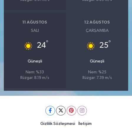
11 AĞUSTOS
12 AĞUSTOS
SALI
ÇARŞAMBA
°
°
24
25
Güneşli
Güneşli
Nem: %33
Nem: %25
Rüzgar: 8.19 m/s
Rüzgar: 7.39 m/s
Gizlilik Sözleşmesi
İletişim