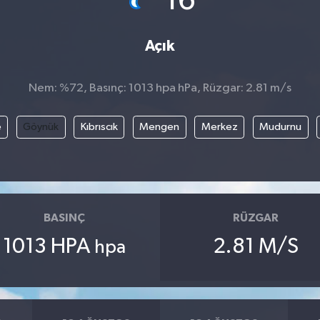
16
Açık
Nem: %72, Basınç: 1013 hpa hPa, Rüzgar: 2.81 m/s
e
Göynük
Kıbrıscık
Mengen
Merkez
Mudurnu
BASINÇ
RÜZGAR
1013 HPA
2.81 M/S
hpa