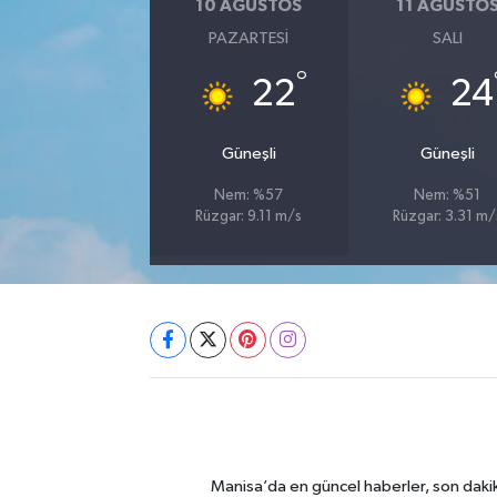
10 AĞUSTOS
11 AĞUSTO
PAZARTESI
SALI
°
22
24
Güneşli
Güneşli
Nem: %57
Nem: %51
Rüzgar: 9.11 m/s
Rüzgar: 3.31 m/
Manisa’da en güncel haberler, son dakik