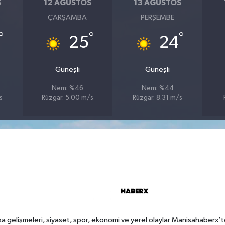
S
12 AĞUSTOS
13 AĞUSTOS
ÇARŞAMBA
PERŞEMBE
°
°
°
25
24
Güneşli
Güneşli
Nem: %46
Nem: %44
s
Rüzgar: 5.00 m/s
Rüzgar: 8.31 m/s
a gelişmeleri, siyaset, spor, ekonomi ve yerel olaylar Manisahaberx’t