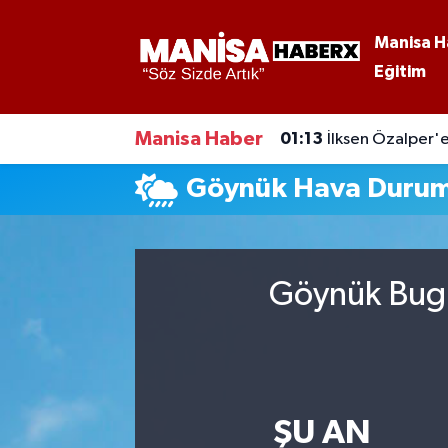
Manisa H
Eğitim
Asayiş
Manisa Nöbetçi Eczaneler
Eğitim
Manisa Hava Durumu
Manisa Haber
01:13
İlksen Özalper'e
Ekonomi
Manisa Namaz Vakitleri
Göynük Hava Duru
Genel
Manisa Trafik Yoğunluk Haritası
Güncel
Süper Lig Puan Durumu ve Fikstür
Göynük Bugü
Gündem
Tüm Manşetler
Kültür-Sanat
Son Dakika Haberleri
ŞU AN
Manisa Haber
Haber Arşivi