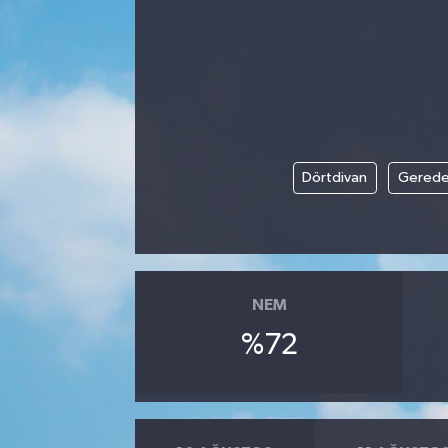
Manisaspor
Sağlık
Siyaset
Dörtdivan
Gered
Spor
Yaşam
Gizlilik Sözleşmesi
NEM
%72
İletişim