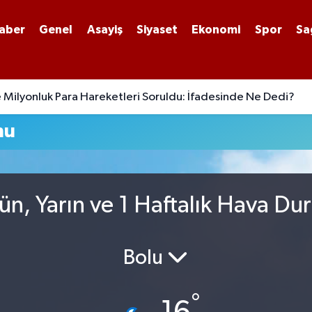
aber
Genel
Asayiş
Siyaset
Ekonomi
Spor
Sa
 Milyonluk Para Hareketleri Soruldu: İfadesinde Ne Dedi?
mu
n, Yarın ve 1 Haftalık Hava Du
Bolu
°