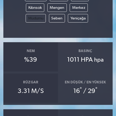
Kıbrıscık
Mengen
Merkez
Mudurnu
Seben
Yeniçağa
NEM
BASINÇ
%39
1011 HPA
hpa
RÜZGAR
EN DÜŞÜK / EN YÜKSEK
°
°
3.31 M/S
16
/ 29