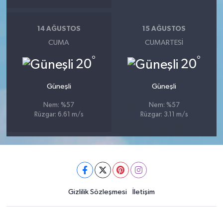
14 AĞUSTOS
15 AĞUSTOS
CUMA
CUMARTESI
°
°
20
20
Güneşli
Güneşli
Nem: %57
Nem: %57
Rüzgar: 6.61 m/s
Rüzgar: 3.11 m/s
Gizlilik Sözleşmesi
İletişim