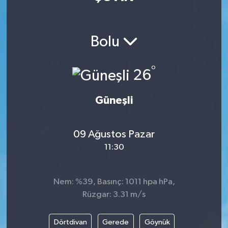
Manisaspor
Bolu
Sağlık
°
Siyaset
26
Spor
Güneşli
Yaşam
09 Ağustos Pazar
11:30
Gizlilik Sözleşmesi
İletişim
Nem: %39, Basınç: 1011 hpa hPa,
Rüzgar: 3.31 m/s
Dörtdivan
Gerede
Göynük