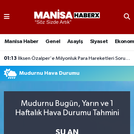
Asayiş
Manisa Nöbetçi Eczaneler
Eğitim
Manisa Hava Durumu
Manisa Haber
Genel
Asayiş
Siyaset
Ekonom
Ekonomi
Manisa Namaz Vakitleri
01:13
İlksen Özalper'e Milyonluk Para Hareketleri Soruldu: İfadesinde Ne Dedi?
Genel
Manisa Trafik Yoğunluk Haritası
Mudurnu Hava Durumu
Güncel
Süper Lig Puan Durumu ve Fikstür
Gündem
Tüm Manşetler
Mudurnu Bugün, Yarın ve 1
Haftalık Hava Durumu Tahmini
Kültür-Sanat
Son Dakika Haberleri
Manisa Haber
Haber Arşivi
ŞU AN