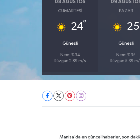
08 AĞUSTOS
09 AĞUSTO
CUMARTESI
PAZAR
°
24
25
Güneşli
Güneşli
Nem: %34
Nem: %35
Rüzgar: 2.89 m/s
Rüzgar: 5.39 m/
Manisa’da en güncel haberler, son dakik