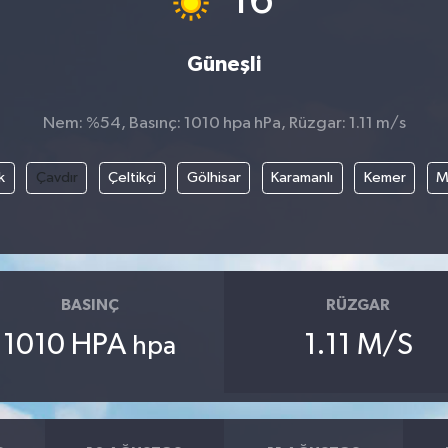
16
Güneşli
Nem: %54, Basınç: 1010 hpa hPa, Rüzgar: 1.11 m/s
k
Çavdır
Çeltikçi
Gölhisar
Karamanlı
Kemer
M
BASINÇ
RÜZGAR
1010 HPA
1.11 M/S
hpa