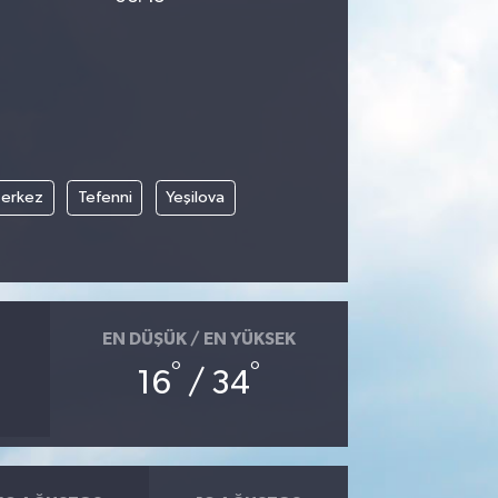
erkez
Tefenni
Yeşilova
EN DÜŞÜK / EN YÜKSEK
°
°
16
/ 34