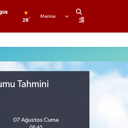
ğlık
Manisa
°
28
rumu Tahmini
07 Ağustos Cuma
06:45