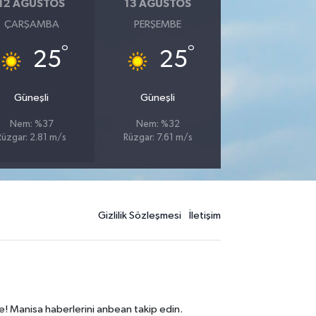
12 AĞUSTOS
13 AĞUSTOS
ÇARŞAMBA
PERŞEMBE
°
°
25
25
Güneşli
Güneşli
Nem: %37
Nem: %32
Rüzgar: 2.81 m/s
Rüzgar: 7.61 m/s
Gizlilik Sözleşmesi
İletişim
e! Manisa haberlerini anbean takip edin.