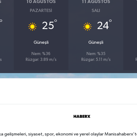
S
10 AĞUSTOS
11 AĞUSTOS
PAZARTESI
SALI
°
°
°
25
24
Güneşli
Güneşli
Nem: %36
Nem: %35
s
Rüzgar: 3.89 m/s
Rüzgar: 5.11 m/s
a gelişmeleri, siyaset, spor, ekonomi ve yerel olaylar Manisahaberx’t