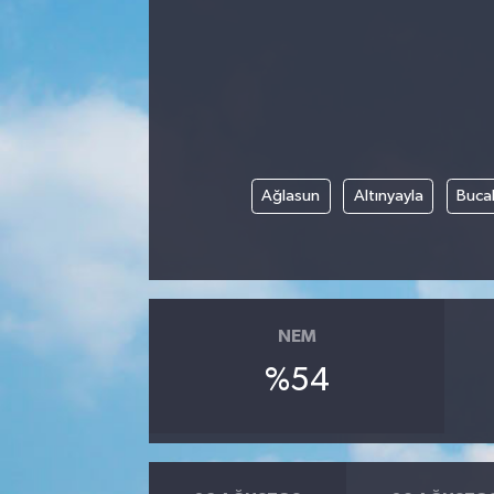
Manisaspor
Sağlık
Siyaset
Ağlasun
Altınyayla
Buca
Spor
Yaşam
Gizlilik Sözleşmesi
NEM
%54
İletişim