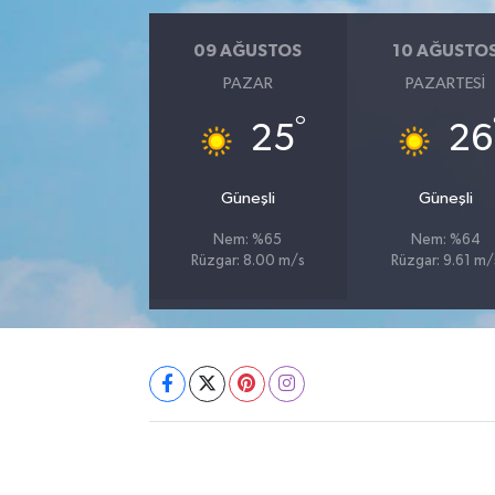
09 AĞUSTOS
10 AĞUSTO
PAZAR
PAZARTESI
°
25
26
Güneşli
Güneşli
Nem: %65
Nem: %64
Rüzgar: 8.00 m/s
Rüzgar: 9.61 m/