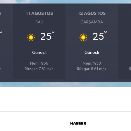
S
11 AĞUSTOS
12 AĞUSTOS
SALI
ÇARŞAMBA
°
°
°
25
25
Güneşli
Güneşli
Nem: %66
Nem: %58
s
Rüzgar: 7.81 m/s
Rüzgar: 8.61 m/s