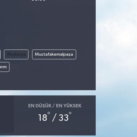
Mudanya
Mustafakemalpaşa
ırım
EN DÜŞÜK / EN YÜKSEK
°
°
18
/ 33