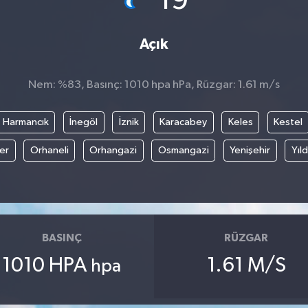
19
Açık
Nem: %83, Basınç: 1010 hpa hPa, Rüzgar: 1.61 m/s
Harmancık
İnegöl
İznik
Karacabey
Keles
Kestel
fer
Orhaneli
Orhangazi
Osmangazi
Yenişehir
Yıld
BASINÇ
RÜZGAR
1010 HPA
1.61 M/S
hpa