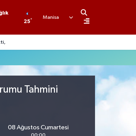
ğlık
Manisa
°
25
ti,
urumu Tahmini
08 Ağustos Cumartesi
00:00