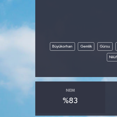
Manisaspor
Sağlık
Siyaset
Büyükorhan
Gemlik
Gürsu
Spor
Nilü
Yaşam
Gizlilik Sözleşmesi
İletişim
NEM
%83