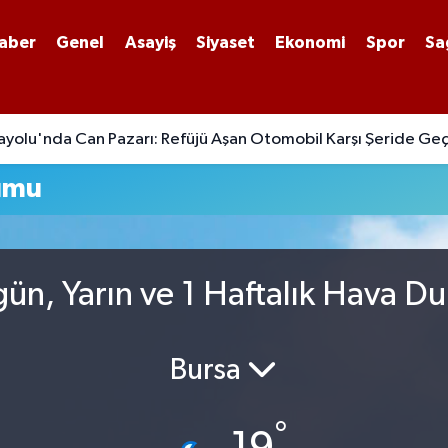
aber
Genel
Asayiş
Siyaset
Ekonomi
Spor
Sa
yolu'nda Can Pazarı: Refüjü Aşan Otomobil Karşı Şeride Geç
umu
n, Yarın ve 1 Haftalık Hava D
Bursa
°