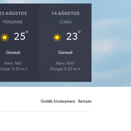
13 AĞUSTOS
14 AĞUSTOS
PERŞEMBE
CUMA
°
°
25
23
Güneşli
Güneşli
Nem: %61
Nem: %60
Rüzgar: 9.39 m/s
Rüzgar: 8.50 m/s
Gizlilik Sözleşmesi
İletişim