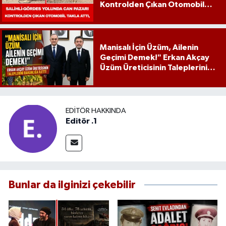
Kontrolden Çıkan Otomobil
Takla Attı,
Manisalı İçin Üzüm, Ailenin
Geçimi Demek!" Erkan Akçay
Üzüm Üreticisinin Taleplerini
Bakanlığa İletti
EDITÖR HAKKINDA
Editör .1
Bunlar da ilginizi çekebilir