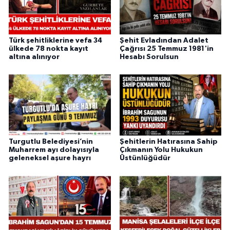
Türk şehitliklerine vefa 34
Şehit Evladından Adalet
ülkede 78 nokta kayıt
Çağrısı 25 Temmuz 1981'in
altına alınıyor
Hesabı Sorulsun
Turgutlu Belediyesi’nin
Şehitlerin Hatırasına Sahip
Muharrem ayı dolayısıyla
Çıkmanın Yolu Hukukun
geleneksel aşure hayrı
Üstünlüğüdür