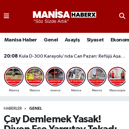
Asayiş
Manisa Nöbetçi Eczaneler
Eğitim
Manisa Hava Durumu
Manisa Haber
Genel
Asayiş
Siyaset
Ekonom
Ekonomi
Manisa Namaz Vakitleri
20:08
Kula D-300 Karayolu'nda Can Pazarı: Refüjü Aşan Otomobil Karşı Şeride Geçti,
Genel
Manisa Trafik Yoğunluk Haritası
Güncel
Süper Lig Puan Durumu ve Fikstür
Manisa
Manisa
manisa
Manisa
Manisa
Manisaspor
Gündem
Tüm Manşetler
HABERLER
GENEL
Kültür-Sanat
Son Dakika Haberleri
Çay Demlemek Yasak!
Manisa Haber
Haber Arşivi