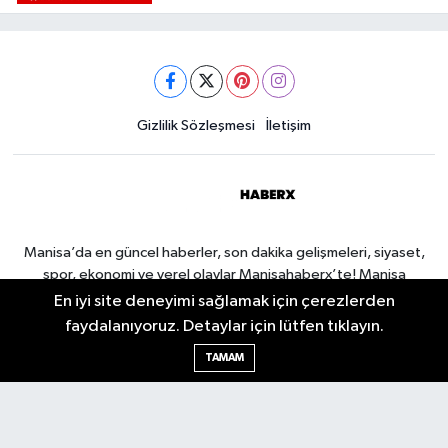
Gizlilik Sözleşmesi
İletişim
Manisa’da en güncel haberler, son dakika gelişmeleri, siyaset,
spor, ekonomi ve yerel olaylar Manisahaberx’te! Manisa
haberlerini anbean takip edin.
En iyi site deneyimi sağlamak için çerezlerden
faydalanıyoruz. Detaylar için lütfen tıklayın.
TAMAM
Manisa Nöbetçi Eczaneler
Manisa Hava Durumu
Manisa Namaz Vakitleri
Manisa Trafik Yoğunluk
Haritası