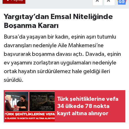
A
A
Yargıtay’dan Emsal Niteliğinde
Boşanma Kararı
Bursa’da yaşayan bir kadın, eşinin aşırı tutumlu
davranışları nedeniyle Aile Mahkemesi’ne
başvurarak boşanma davası açtı. Davada, eşinin
ev yaşamını zorlaştıran uygulamaları nedeniyle
ortak hayatın sürdürülemez hale geldiği ileri
sürüldü.
Türk şehitliklerine vefa
34 ülkede 78 nokta
kayıt altına alınıyor