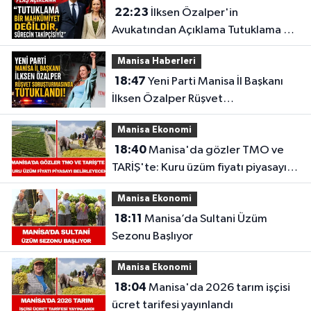
22:23
İlksen Özalper'in
Avukatından Açıklama Tutuklama Bir
Mahkûmiyet Değildir,
Manisa Haberleri
18:47
Yeni Parti Manisa İl Başkanı
İlksen Özalper Rüşvet
Soruşturmasında Tutuklandı!
Manisa Ekonomi
18:40
Manisa'da gözler TMO ve
TARİŞ'te: Kuru üzüm fiyatı piyasayı
belirleyecek
Manisa Ekonomi
18:11
Manisa’da Sultani Üzüm
Sezonu Başlıyor
Manisa Ekonomi
18:04
Manisa'da 2026 tarım işçisi
ücret tarifesi yayınlandı