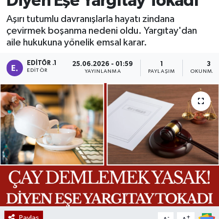
Diyen Eşe Yargıtay Tokadı
Manisaspor
Aşırı tutumlu davranışlarla hayatı zindana
çevirmek boşanma nedeni oldu. Yargıtay'dan
aile hukukuna yönelik emsal karar.
Sağlık
EDITÖR .1
25.06.2026 - 01:59
1
3 D
Siyaset
EDITÖR
YAYINLANMA
PAYLAŞIM
OKUNMA 
Spor
Yaşam
Gizlilik Sözleşmesi
İletişim
Paylaş
-
+