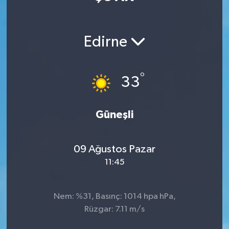
Manisaspor
Edirne
Sağlık
Siyaset
°
33
Spor
Güneşli
Yaşam
09 Ağustos Pazar
Gizlilik Sözleşmesi
11:45
İletişim
Nem: %31, Basınç: 1014 hpa hPa,
Rüzgar: 7.11 m/s