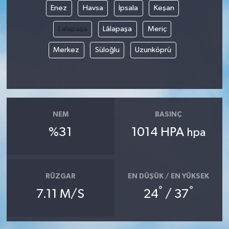
Enez
Havsa
İpsala
Keşan
Lalapaşa
Lâlapaşa
Meriç
Merkez
Süloğlu
Uzunköprü
NEM
BASINÇ
%31
1014 HPA
hpa
RÜZGAR
EN DÜŞÜK / EN YÜKSEK
°
°
7.11 M/S
24
/ 37