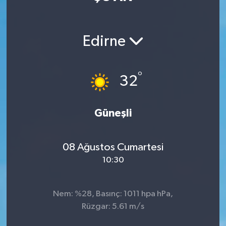
Manisaspor
Edirne
Sağlık
Siyaset
°
32
Spor
Güneşli
Yaşam
08 Ağustos Cumartesi
Gizlilik Sözleşmesi
10:30
İletişim
Nem: %28, Basınç: 1011 hpa hPa,
Rüzgar: 5.61 m/s