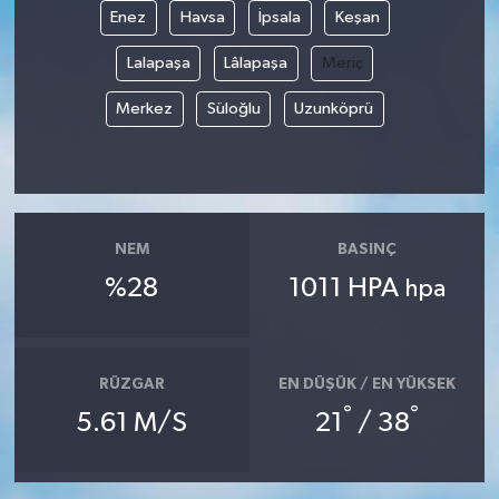
Enez
Havsa
İpsala
Keşan
Lalapaşa
Lâlapaşa
Meriç
Merkez
Süloğlu
Uzunköprü
NEM
BASINÇ
%28
1011 HPA
hpa
RÜZGAR
EN DÜŞÜK / EN YÜKSEK
°
°
5.61 M/S
21
/ 38