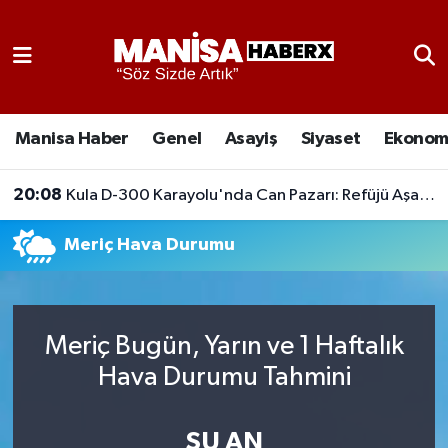
Asayiş
Manisa Nöbetçi Eczaneler
Eğitim
Manisa Hava Durumu
Manisa Haber
Genel
Asayiş
Siyaset
Ekonom
Ekonomi
Manisa Namaz Vakitleri
20:08
Kula D-300 Karayolu'nda Can Pazarı: Refüjü Aşan Otomobil Karşı Şeride Geçti,
Genel
Manisa Trafik Yoğunluk Haritası
Meriç Hava Durumu
Güncel
Süper Lig Puan Durumu ve Fikstür
Gündem
Tüm Manşetler
Meriç Bugün, Yarın ve 1 Haftalık
Hava Durumu Tahmini
Kültür-Sanat
Son Dakika Haberleri
Manisa Haber
Haber Arşivi
ŞU AN