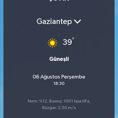
Manisaspor
Gaziantep
Sağlık
Siyaset
°
39
Spor
Güneşli
Yaşam
06 Ağustos Perşembe
Gizlilik Sözleşmesi
18:30
İletişim
Nem: %12, Basınç: 1001 hpa hPa,
Rüzgar: 2.50 m/s