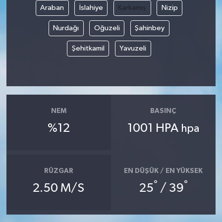
Araban
İslahiye
Karkamış
Nizip
Nurdağı
Oğuzeli
Şahinbey
Şehitkamil
Yavuzeli
NEM
BASINÇ
%12
1001 HPA
hpa
RÜZGAR
EN DÜŞÜK / EN YÜKSEK
°
°
2.50 M/S
25
/ 39