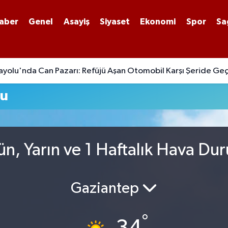
aber
Genel
Asayiş
Siyaset
Ekonomi
Spor
Sa
yolu'nda Can Pazarı: Refüjü Aşan Otomobil Karşı Şeride Geç
mu
n, Yarın ve 1 Haftalık Hava Du
Gaziantep
°