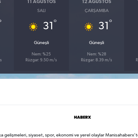
S
11 AĞUSTOS
12 AĞUSTOS
SALI
ÇARŞAMBA
°
°
°
31
31
Güneşli
Güneşli
Nem: %25
Nem: %28
s
Rüzgar: 9.50 m/s
Rüzgar: 8.39 m/s
R
a gelişmeleri, siyaset, spor, ekonomi ve yerel olaylar Manisahaberx’t