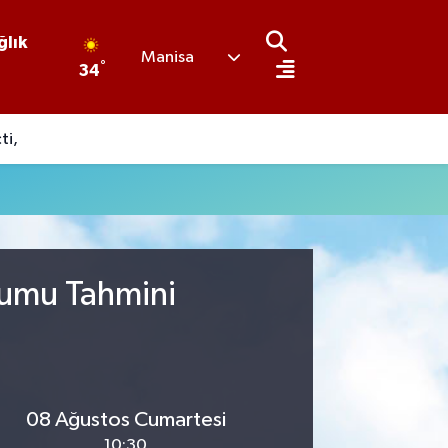
ğlık
Manisa
°
34
ti,
rumu Tahmini
08 Ağustos Cumartesi
10:30