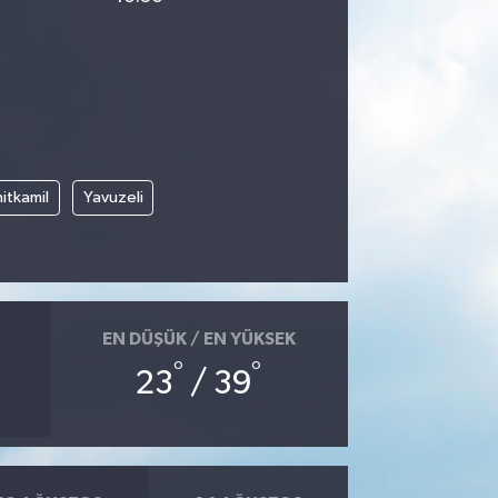
itkamil
Yavuzeli
EN DÜŞÜK / EN YÜKSEK
°
°
23
/ 39