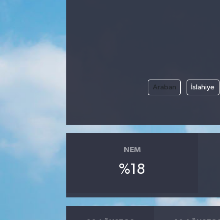
Manisaspor
Sağlık
Siyaset
Araban
İslahiye
Spor
Yaşam
Gizlilik Sözleşmesi
NEM
%18
İletişim