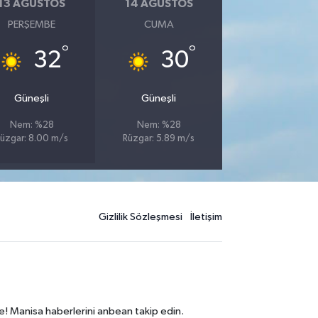
13 AĞUSTOS
14 AĞUSTOS
PERŞEMBE
CUMA
°
°
32
30
Güneşli
Güneşli
Nem: %28
Nem: %28
üzgar: 8.00 m/s
Rüzgar: 5.89 m/s
Gizlilik Sözleşmesi
İletişim
e! Manisa haberlerini anbean takip edin.