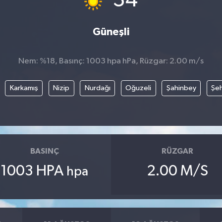
34
Güneşli
Nem: %18, Basınç: 1003 hpa hPa, Rüzgar: 2.00 m/s
Karkamış
Nizip
Nurdağı
Oğuzeli
Şahinbey
Şeh
BASINÇ
RÜZGAR
1003 HPA
2.00 M/S
hpa