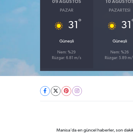
09 AĞUSTOS
10 AĞUSTO
PAZAR
PAZARTESI
°
31
31
Güneşli
Güneşli
Nem: %29
Nem: %26
Rüzgar: 6.81 m/s
Rüzgar: 5.89 m/
Manisa’da en güncel haberler, son dakik