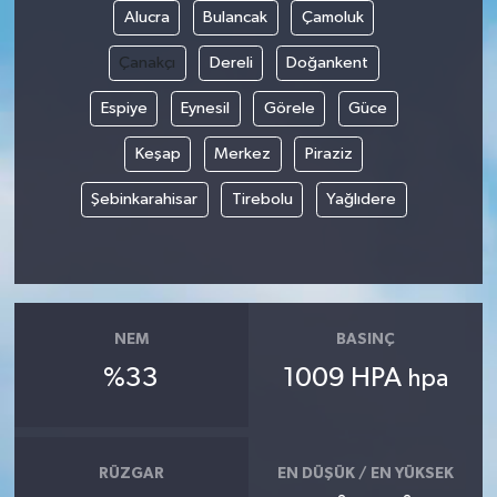
Alucra
Bulancak
Çamoluk
Çanakçı
Dereli
Doğankent
Espiye
Eynesil
Görele
Güce
Keşap
Merkez
Piraziz
Şebinkarahisar
Tirebolu
Yağlıdere
NEM
BASINÇ
%33
1009 HPA
hpa
RÜZGAR
EN DÜŞÜK / EN YÜKSEK