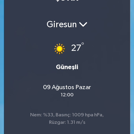
Manisaspor
Giresun
Sağlık
Siyaset
°
27
Spor
Güneşli
Yaşam
09 Ağustos Pazar
Gizlilik Sözleşmesi
12:00
İletişim
Nem: %33, Basınç: 1009 hpa hPa,
Rüzgar: 1.31 m/s