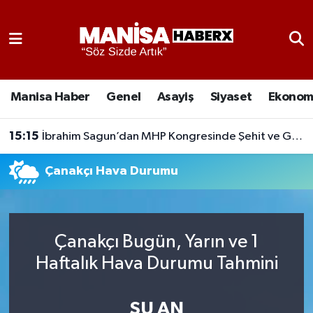
Asayiş
Manisa Nöbetçi Eczaneler
Eğitim
Manisa Hava Durumu
Manisa Haber
Genel
Asayiş
Siyaset
Ekonom
Ekonomi
Manisa Namaz Vakitleri
15:15
İbrahim Sagun’dan MHP Kongresinde Şehit ve Gazi Vurgusu
Genel
Manisa Trafik Yoğunluk Haritası
Çanakçı Hava Durumu
Güncel
Süper Lig Puan Durumu ve Fikstür
Gündem
Tüm Manşetler
Çanakçı Bugün, Yarın ve 1
Haftalık Hava Durumu Tahmini
Kültür-Sanat
Son Dakika Haberleri
Manisa Haber
Haber Arşivi
ŞU AN