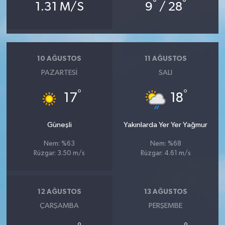
°
°
1.31 M/S
9
/ 28
10 AĞUSTOS
11 AĞUSTOS
PAZARTESI
SALI
°
°
17
18
Güneşli
Yakınlarda Yer Yer Yağmur
Nem: %63
Nem: %68
Rüzgar: 3.50 m/s
Rüzgar: 4.61 m/s
12 AĞUSTOS
13 AĞUSTOS
ÇARŞAMBA
PERŞEMBE